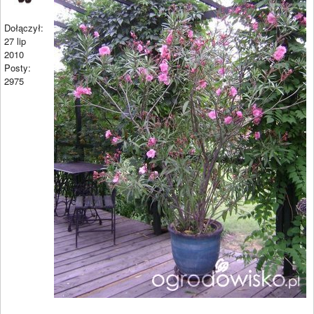
Dołączył:
27 lip
2010
Posty:
2975