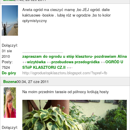
Aneta ogród ma cieszyć mamę ,bo JEJ ogród. dalie
kaktusowe -boskie . lubię róż w ogrodzie ,bo to kolor
optymistyczny
Dołączył:
31 sie
____________________
2010
zapraszam do ogrodu u stóp klasztoru- pozdrawiam Alina
Posty:
++
wizytówka
++
przebudowa przedogródka
++
OGRÓD U
7524
STóP KLASZTORU CZ.II
++-
Do góry
http://ogrodustopklasztoru.blogspot.com/?spref=fb
Bozena
00:34, 27 cze 2011
Na moim przednim tarasie od północy królują hosty
Dołączył: