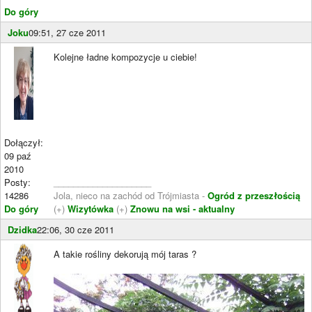
Do góry
Joku
09:51, 27 cze 2011
Kolejne ładne kompozycje u ciebie!
Dołączył:
09 paź
2010
Posty:
____________________
14286
Jola, nieco na zachód od Trójmiasta -
Ogród z przeszłością
Do góry
(+)
Wizytówka
(+)
Znowu na wsi - aktualny
Dzidka
22:06, 30 cze 2011
A takie rośliny dekorują mój taras ?