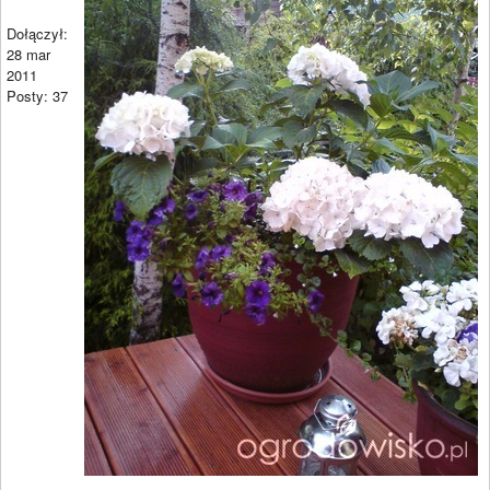
Dołączył:
28 mar
2011
Posty: 37