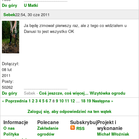
Do góry
U Matki
Sebek
22:54, 30 cze 2011
Ja będę zimował pierwszy raz, ale z tego co widziałem u
Danusi to jest wszystko OK
Dołączył:
08 lut
2011
Posty:
50262
____________________
Do góry
Sebek -
Coś jeszcze, coś więcej...
Wizytówka ogrodu
« Poprzednia
1
2
3
4
5
6
7
8
9
10
11
12
...
18
19
Następna »
Zaloguj się, aby odpowiedzieć na ten wątek
Informacje
Polecane
Subskrybuj
Projekt i
wykonanie
O nas
Zakładanie
RSS
Polityka
ogrodów
Michał Młoźniak