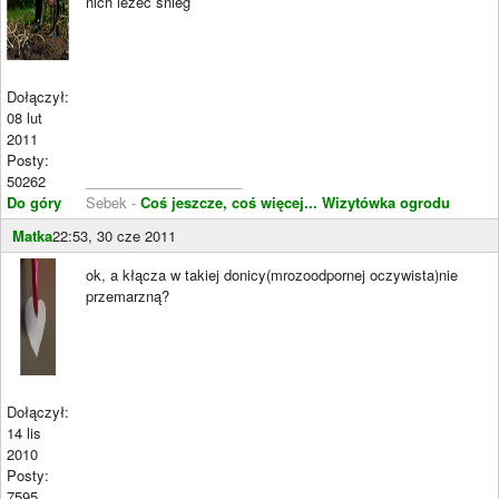
nich leżeć śnieg
Dołączył:
08 lut
2011
Posty:
50262
____________________
Do góry
Sebek -
Coś jeszcze, coś więcej...
Wizytówka ogrodu
Matka
22:53, 30 cze 2011
ok, a kłącza w takiej donicy(mrozoodpornej oczywista)nie
przemarzną?
Dołączył:
14 lis
2010
Posty:
7595
____________________