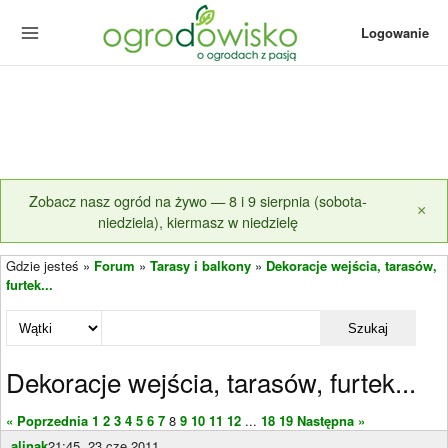
Logowanie
Zobacz nasz ogród na żywo — 8 i 9 sierpnia (sobota-
×
niedziela), kiermasz w niedzielę
Gdzie jesteś »
Forum
»
Tarasy i balkony
»
Dekoracje wejścia, tarasów,
furtek...
Szukaj
Dekoracje wejścia, tarasów, furtek...
« Poprzednia
1
2
3
4
5
6
7
8
9
10
11
12
...
18
19
Następna »
alinak
21:45, 23 cze 2011