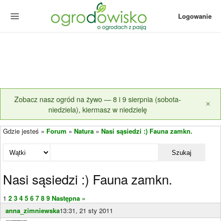
Logowanie
Zobacz nasz ogród na żywo — 8 i 9 sierpnia (sobota-
×
niedziela), kiermasz w niedzielę
Gdzie jesteś »
Forum
»
Natura
»
Nasi sąsiedzi :) Fauna zamkn.
Szukaj
Nasi sąsiedzi :) Fauna zamkn.
1
2
3
4
5
6
7
8
9
Następna »
anna_zimniewska
13:31, 21 sty 2011