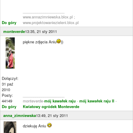
____________________
www.annazimniewska.blox.pl ;
Do góry
www.projektowaniezieleni.blox.pl
monteverde
13:35, 21 sty 2011
piękne zdjęcia Aniu
))
Dołączył:
31 paź
2010
Posty:
____________________
44149
monteverde-
mój kawałek raju
-
mój kawałek raju II
-
Do góry
Kwiatowy ogródek Monteverde
anna_zimniewska
13:49, 21 sty 2011
dziekuję Aniu