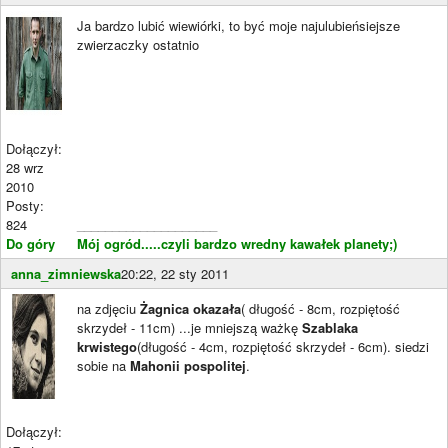
Ja bardzo lubić wiewiórki, to być moje najulubieńsiejsze
zwierzaczky ostatnio
Dołączył:
28 wrz
2010
Posty:
824
____________________
Do góry
Mój ogród.....czyli bardzo wredny kawałek planety;)
anna_zimniewska
20:22, 22 sty 2011
na zdjęciu
Żagnica okazała
( długość - 8cm, rozpiętość
skrzydeł - 11cm) ...je mniejszą ważkę
Szablaka
krwistego
(długość - 4cm, rozpiętość skrzydeł - 6cm). siedzi
sobie na
Mahonii pospolitej
.
Dołączył: