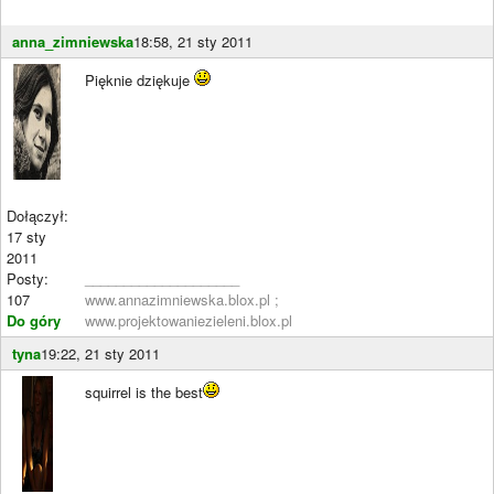
anna_zimniewska
18:58, 21 sty 2011
Pięknie dziękuje
Dołączył:
17 sty
2011
Posty:
____________________
107
www.annazimniewska.blox.pl ;
Do góry
www.projektowaniezieleni.blox.pl
tyna
19:22, 21 sty 2011
squirrel is the best