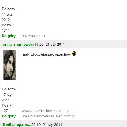
Dołączył:
11 wrz
2010
Posty:
1711
____________________
Do góry
pozdrawiam :)
anna_zimniewska
19:26, 21 sty 2011
mały złodziejaszek orzechów
Dołączył:
17 sty
2011
Posty:
____________________
107
www.annazimniewska.blox.pl ;
Do góry
www.projektowaniezieleni.blox.pl
Emilianoparm...
22:19, 21 sty 2011