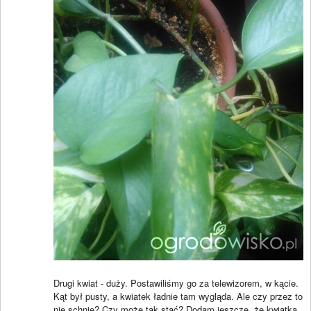
Drugi kwiat - duży. Postawiliśmy go za telewizorem, w kącie.
Kąt był pusty, a kwiatek ładnie tam wygląda. Ale czy przez to
nie schnie? Czy może tak stać? Dodam jeszcze, że kwiatka