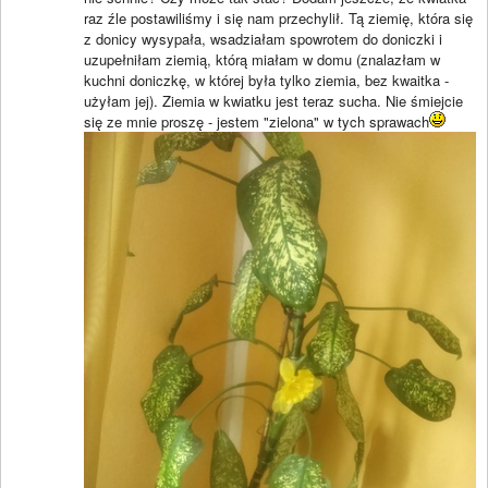
raz źle postawiliśmy i się nam przechylił. Tą ziemię, która się
z donicy wysypała, wsadziałam spowrotem do doniczki i
uzupełniłam ziemią, którą miałam w domu (znalazłam w
kuchni doniczkę, w której była tylko ziemia, bez kwaitka -
użyłam jej). Ziemia w kwiatku jest teraz sucha. Nie śmiejcie
się ze mnie proszę - jestem "zielona" w tych sprawach