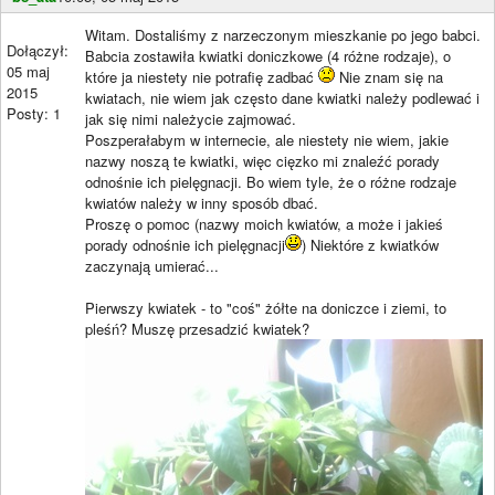
Witam. Dostaliśmy z narzeczonym mieszkanie po jego babci.
Dołączył:
Babcia zostawiła kwiatki doniczkowe (4 różne rodzaje), o
05 maj
które ja niestety nie potrafię zadbać
Nie znam się na
2015
kwiatach, nie wiem jak często dane kwiatki należy podlewać i
Posty: 1
jak się nimi należycie zajmować.
Poszperałabym w internecie, ale niestety nie wiem, jakie
nazwy noszą te kwiatki, więc cięzko mi znaleźć porady
odnośnie ich pielęgnacji. Bo wiem tyle, że o różne rodzaje
kwiatów należy w inny sposób dbać.
Proszę o pomoc (nazwy moich kwiatów, a może i jakieś
porady odnośnie ich pielęgnacji
) Niektóre z kwiatków
zaczynają umierać...
Pierwszy kwiatek - to "coś" żółte na doniczce i ziemi, to
pleśń? Muszę przesadzić kwiatek?