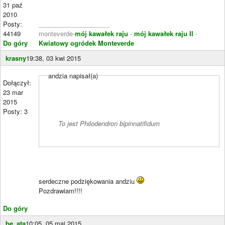
31 paź
2010
Posty:
____________________
44149
monteverde-
mój kawałek raju
-
mój kawałek raju II
-
Do góry
Kwiatowy ogródek Monteverde
krasny
19:38, 03 kwi 2015
andzia napisał(a)
Dołączył:
23 mar
2015
Posty: 3
To jest Philodendron bipinnatifidum
serdeczne podziękowania andziu
Pozdrawiam!!!!
Do góry
be_ata
10:05, 05 maj 2015