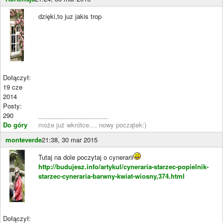
dzięki,to juz jakis trop
Dołączył:
19 cze
2014
Posty:
290
____________________
Do góry
może już wkrótce.... nowy początek:)
monteverde
21:38, 30 mar 2015
Tutaj na dole poczytaj o cynerarii
http://budujesz.info/artykul/cyneraria-starzec-popielnik-
starzec-cyneraria-barwny-kwiat-wiosny,374.html
Dołączył: