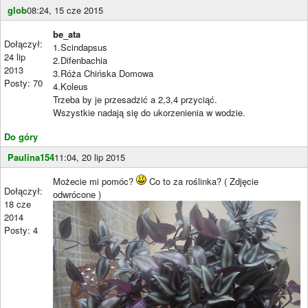
glob
08:24, 15 cze 2015
be_ata
Dołączył:
1.Scindapsus
24 lip
2.Difenbachia
2013
3.Róża Chińska Domowa
Posty: 70
4.Koleus
Trzeba by je przesadzić a 2,3,4 przyciąć.
Wszystkie nadają się do ukorzenienia w wodzie.
Do góry
Paulina154
11:04, 20 lip 2015
Możecie mi pomóc?
Co to za roślinka? ( Zdjęcie
Dołączył:
odwrócone )
18 cze
2014
Posty: 4