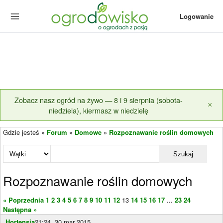
Logowanie
Zobacz nasz ogród na żywo — 8 i 9 sierpnia (sobota-
×
niedziela), kiermasz w niedzielę
Gdzie jesteś »
Forum
»
Domowe
»
Rozpoznawanie roślin domowych
Szukaj
Rozpoznawanie roślin domowych
« Poprzednia
1
2
3
4
5
6
7
8
9
10
11
12
13
14
15
16
17
...
23
24
Następna »
Hortensja
21:24, 30 mar 2015