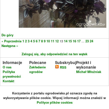
Do góry
« Poprzednia
1
2
3
4
5
6
7
8
9
10
11
12
13
14
15
16
17
...
23
24
Następna »
Zaloguj się, aby odpowiedzieć na ten wątek
Informacje
Polecane
Subskrybuj
Projekt i
wykonanie
O nas
Zakładanie
RSS
Polityka
ogrodów
Michał Młoźniak
prywatności
Kontakt
Korzystanie z portalu ogrodowisko.pl oznacza zgodę na
wykorzystywanie plików cookie. Więcej informacji można znaleźć w
Polityce plików cookies