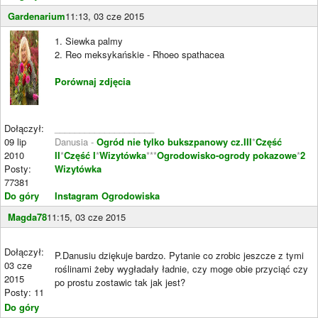
Gardenarium
11:13, 03 cze 2015
1. Siewka palmy
2. Reo meksykańskie - Rhoeo spathacea
Porównaj zdjęcia
Dołączył:
____________________
09 lip
Danusia -
Ogród nie tylko bukszpanowy cz.III
*
Część
2010
II
*
Część I
*
Wizytówka
***
Ogrodowisko-ogrody pokazowe
*
2
Posty:
Wizytówka
77381
Do góry
Instagram Ogrodowiska
Magda78
11:15, 03 cze 2015
Dołączył:
P.Danusiu dziękuje bardzo. Pytanie co zrobic jeszcze z tymi
03 cze
roślinami żeby wygładały ładnie, czy moge obie przyciąć czy
2015
po prostu zostawic tak jak jest?
Posty: 11
Do góry