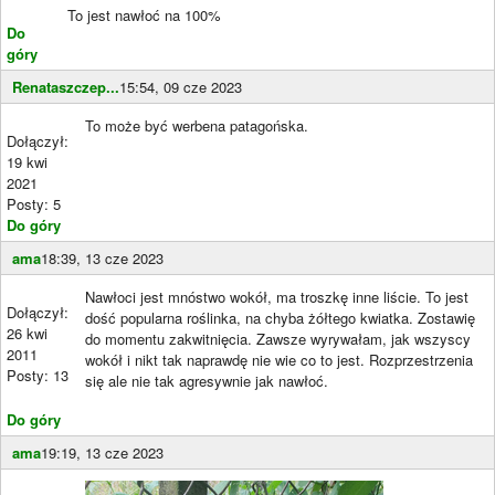
To jest nawłoć na 100%
Do
góry
Renataszczep...
15:54, 09 cze 2023
To może być werbena patagońska.
Dołączył:
19 kwi
2021
Posty: 5
Do góry
ama
18:39, 13 cze 2023
Nawłoci jest mnóstwo wokół, ma troszkę inne liście. To jest
Dołączył:
dość popularna roślinka, na chyba żółtego kwiatka. Zostawię
26 kwi
do momentu zakwitnięcia. Zawsze wyrywałam, jak wszyscy
2011
wokół i nikt tak naprawdę nie wie co to jest. Rozprzestrzenia
Posty: 13
się ale nie tak agresywnie jak nawłoć.
Do góry
ama
19:19, 13 cze 2023