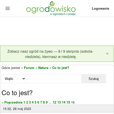
Logowanie
Zobacz nasz ogród na żywo — 8 i 9 sierpnia (sobota-
×
niedziela), kiermasz w niedzielę
Gdzie jesteś »
Forum
»
Natura
»
Co to jest?
Szukaj
Co to jest?
« Poprzednia
1
2
3
4
5
6
7
8
9
...
12
13
14
15
16
15:32, 28 maj 2023