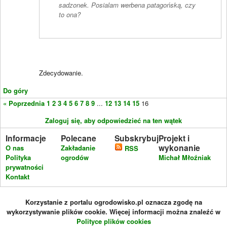
sadzonek. Posialam werbena patagońską, czy
to ona?
Zdecydowanie.
Do góry
« Poprzednia
1
2
3
4
5
6
7
8
9
...
12
13
14
15
16
Zaloguj się, aby odpowiedzieć na ten wątek
Informacje
Polecane
Subskrybuj
Projekt i
wykonanie
O nas
Zakładanie
RSS
Polityka
ogrodów
Michał Młoźniak
prywatności
Kontakt
Korzystanie z portalu ogrodowisko.pl oznacza zgodę na
wykorzystywanie plików cookie. Więcej informacji można znaleźć w
Polityce plików cookies