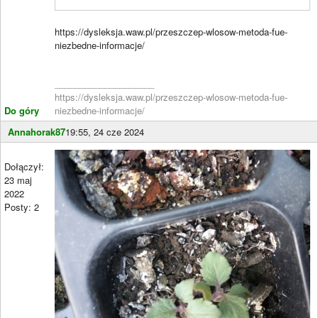
https://dysleksja.waw.pl/przeszczep-wlosow-metoda-fue-
niezbedne-informacje/
____________________
https://dysleksja.waw.pl/przeszczep-wlosow-metoda-fue-
Do góry
niezbedne-informacje/
Annahorak87
19:55, 24 cze 2024
Dołączył:
23 maj
2022
Posty: 2