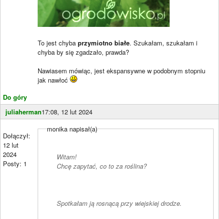
To jest chyba
przymiotno białe
. Szukałam, szukałam i
chyba by się zgadzało, prawda?
Nawiasem mówiąc, jest ekspansywne w podobnym stopniu
jak nawłoć
Do góry
juliaherman
17:08, 12 lut 2024
monika napisał(a)
Dołączył:
12 lut
2024
Witam!
Posty: 1
Chcę zapytać, co to za roślina?
Spotkałam ją rosnącą przy wiejskiej drodze.