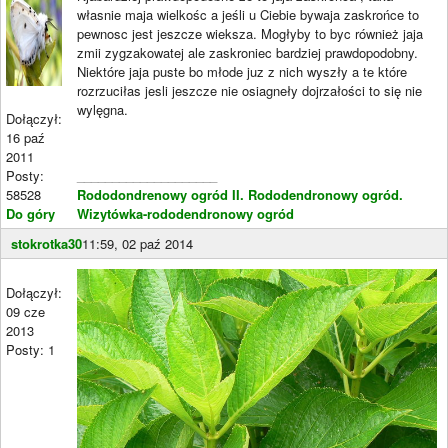
własnie maja wielkośc a jeśli u Ciebie bywaja zaskrońce to
pewnosc jest jeszcze wieksza. Mogłyby to byc również jaja
zmii zygzakowatej ale zaskroniec bardziej prawdopodobny.
Niektóre jaja puste bo młode juz z nich wyszły a te które
rozrzuciłas jesli jeszcze nie osiagneły dojrzałości to się nie
wylęgna.
Dołączył:
16 paź
2011
Posty:
____________________
58528
Rododondrenowy ogród II.
Rododendronowy ogród.
Do góry
Wizytówka-rododendronowy ogród
stokrotka30
11:59, 02 paź 2014
Dołączył:
09 cze
2013
Posty: 1