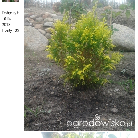
Dołączył:
19 lis
2013
Posty: 35