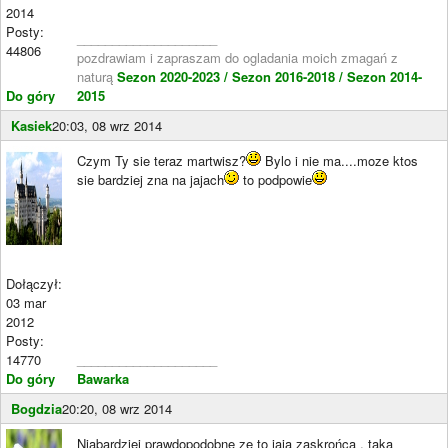
2014
Posty:
____________________
44806
pozdrawiam i zapraszam do ogladania moich zmagań z
naturą
Sezon 2020-2023 /
Sezon 2016-2018 /
Sezon 2014-
Do góry
2015
Kasiek
20:03, 08 wrz 2014
Czym Ty sie teraz martwisz?
Bylo i nie ma....moze ktos
sie bardziej zna na jajach
to podpowie
Dołączył:
03 mar
2012
Posty:
14770
____________________
Do góry
Bawarka
Bogdzia
20:20, 08 wrz 2014
Njabardziej prawdopodobne ze to jaja zaskrońca , taka