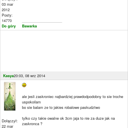
03 mar
2012
Posty:
14770
____________________
Do góry
Bawarka
Kasya
20:03, 08 wrz 2014
ale jesli zaskroniec najbardziej prawdodpodobny to sie troche
uspokoilam
bo sie balam ze to jakies robalowe paskudztwo
tylko czy takie owalne ok 3cm jaja to nie za duze jak na
Dołączył:
zaskronca ?
22 mar