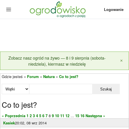
Logowanie
Zobacz nasz ogród na żywo — 8 i 9 sierpnia (sobota-
×
niedziela), kiermasz w niedzielę
Gdzie jesteś »
Forum
»
Natura
»
Co to jest?
Szukaj
Co to jest?
« Poprzednia
1
2
3
4
5
6
7
8
9
10
11
12
...
15
16
Następna »
Kasiek
20:02, 08 wrz 2014