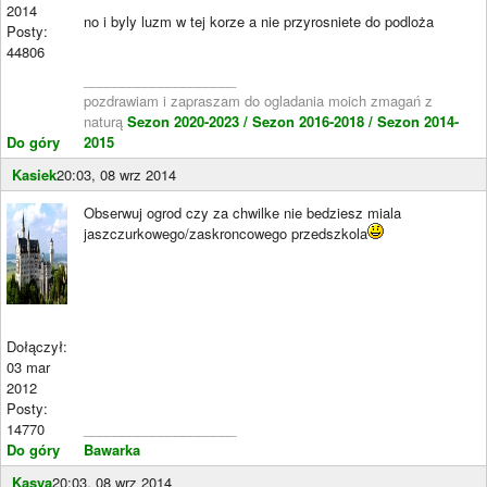
2014
no i byly luzm w tej korze a nie przyrosniete do podloża
Posty:
44806
____________________
pozdrawiam i zapraszam do ogladania moich zmagań z
naturą
Sezon 2020-2023 /
Sezon 2016-2018 /
Sezon 2014-
Do góry
2015
Kasiek
20:03, 08 wrz 2014
Obserwuj ogrod czy za chwilke nie bedziesz miala
jaszczurkowego/zaskroncowego przedszkola
Dołączył:
03 mar
2012
Posty:
14770
____________________
Do góry
Bawarka
Kasya
20:03, 08 wrz 2014