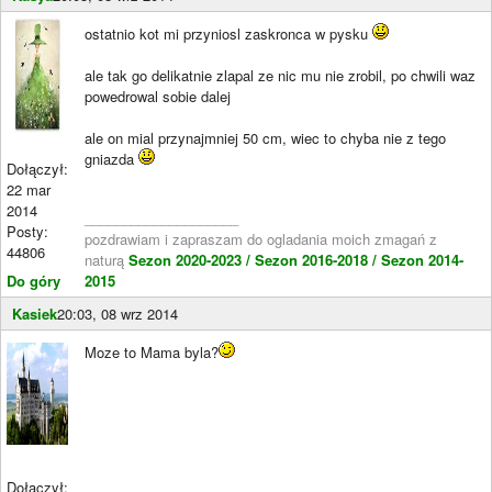
ostatnio kot mi przyniosl zaskronca w pysku
ale tak go delikatnie zlapal ze nic mu nie zrobil, po chwili waz
powedrowal sobie dalej
ale on mial przynajmniej 50 cm, wiec to chyba nie z tego
gniazda
Dołączył:
22 mar
2014
____________________
Posty:
pozdrawiam i zapraszam do ogladania moich zmagań z
44806
naturą
Sezon 2020-2023 /
Sezon 2016-2018 /
Sezon 2014-
Do góry
2015
Kasiek
20:03, 08 wrz 2014
Moze to Mama byla?
Dołączył: