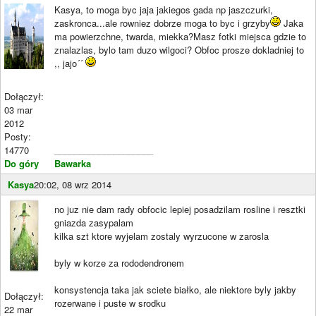
Kasya, to moga byc jaja jakiegos gada np jaszczurki,
zaskronca...ale rowniez dobrze moga to byc i grzyby
Jaka
ma powierzchne, twarda, miekka?Masz fotki miejsca gdzie to
znalazlas, bylo tam duzo wilgoci? Obfoc prosze dokladniej to
,, jajo´´
Dołączył:
03 mar
2012
Posty:
14770
____________________
Do góry
Bawarka
Kasya
20:02, 08 wrz 2014
no juz nie dam rady obfocic lepiej posadzilam rosline i resztki
gniazda zasypalam
kilka szt ktore wyjelam zostaly wyrzucone w zarosla
byly w korze za rododendronem
konsystencja taka jak sciete białko, ale niektore byly jakby
Dołączył:
rozerwane i puste w srodku
22 mar