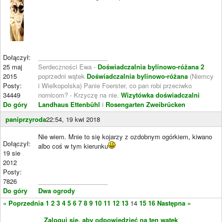
Dołączył:
____________________
25 maj
Serdeczności Ewa -
Doświadczalnia bylinowo-różana 2
2015
poprzedni wątek
Doświadczalnia bylinowo-różana
(Niemcy
Posty:
i Wielkopolska) Panie Foerster, co pan robi przeciwko
34449
nornicom? - Krzyczę na nie.
Wizytówka doświadczalni
Do góry
Landhaus Ettenbühl
i
Rosengarten Zweibrücken
paniprzyroda
22:54, 19 kwi 2018
Nie wiem. Mnie to się kojarzy z ozdobnym ogórkiem, kiwano
Dołączył:
albo coś w tym kierunku
19 sie
2012
Posty:
7826
____________________
Do góry
Dwa ogrody
« Poprzednia
1
2
3
4
5
6
7
8
9
10
11
12
13
14
15
16
Następna »
Zaloguj się, aby odpowiedzieć na ten wątek