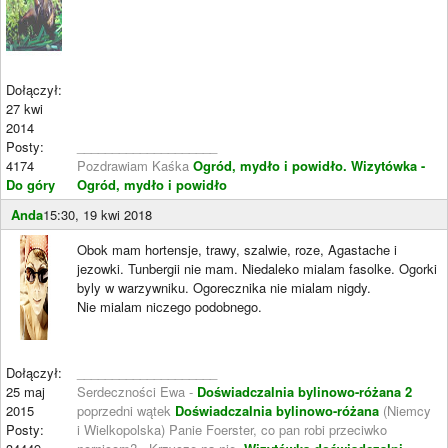
Dołączył:
27 kwi
2014
Posty:
____________________
4174
Pozdrawiam Kaśka
Ogród, mydło i powidło.
Wizytówka -
Do góry
Ogród, mydło i powidło
Anda
15:30, 19 kwi 2018
Obok mam hortensje, trawy, szalwie, roze, Agastache i
jezowki. Tunbergii nie mam. Niedaleko mialam fasolke. Ogorki
byly w warzywniku. Ogorecznika nie mialam nigdy.
Nie mialam niczego podobnego.
Dołączył:
____________________
25 maj
Serdeczności Ewa -
Doświadczalnia bylinowo-różana 2
2015
poprzedni wątek
Doświadczalnia bylinowo-różana
(Niemcy
Posty:
i Wielkopolska) Panie Foerster, co pan robi przeciwko