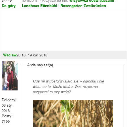
34449
nornicom? - Krzyczę na nie.
Wizytówka doświadczalni
Do góry
Landhaus Ettenbühl
i
Rosengarten Zweibrücken
Waclaw
20:18, 19 kwi 2018
Anda napisał(a)
Cuś
mi wyrosło/wysiało się w ogródku i nie
wiem co to. Może ktoś z Was rozpozna,
przyjaciel to czy wróg?
Dołączył:
03 sty
2018
Posty:
7199