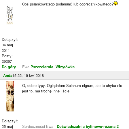
Coś psiankowatego (solanum) lub ogórecznikowatego?
Dołączył:
04 maj
2011
Posty:
29267
____________________
Do góry
Ewa
Pszczelarnia
.
Wizytówka
Anda
15:22, 19 kwi 2018
O, dobre typy. Oglądałam Solanum nigrum, ale to chyba nie
jest to, ma trochę inne liście.
Dołączył:
____________________
25 maj
Serdeczności Ewa -
Doświadczalnia bylinowo-różana 2