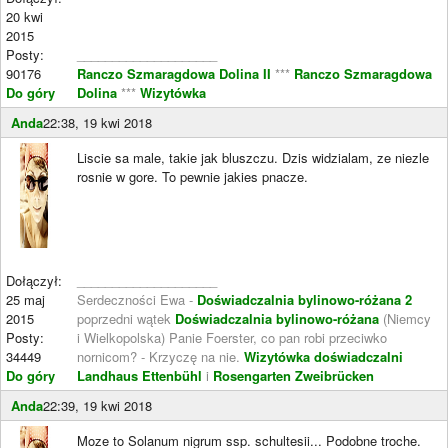
20 kwi
2015
Posty:
____________________
90176
Ranczo Szmaragdowa Dolina II
***
Ranczo Szmaragdowa
Do góry
Dolina
***
Wizytówka
Anda
22:38, 19 kwi 2018
Liscie sa male, takie jak bluszczu. Dzis widzialam, ze niezle
rosnie w gore. To pewnie jakies pnacze.
Dołączył:
____________________
25 maj
Serdeczności Ewa -
Doświadczalnia bylinowo-różana 2
2015
poprzedni wątek
Doświadczalnia bylinowo-różana
(Niemcy
Posty:
i Wielkopolska) Panie Foerster, co pan robi przeciwko
34449
nornicom? - Krzyczę na nie.
Wizytówka doświadczalni
Do góry
Landhaus Ettenbühl
i
Rosengarten Zweibrücken
Anda
22:39, 19 kwi 2018
Moze to Solanum nigrum ssp. schultesii... Podobne troche.