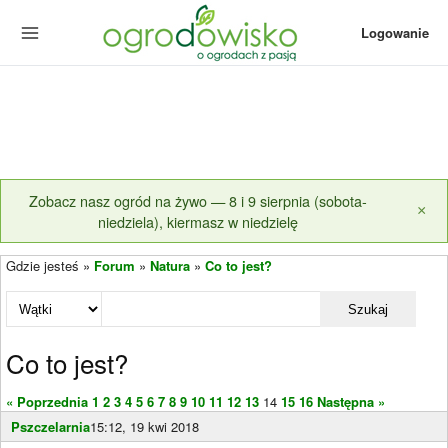
Logowanie
Zobacz nasz ogród na żywo — 8 i 9 sierpnia (sobota-
×
niedziela), kiermasz w niedzielę
Gdzie jesteś »
Forum
»
Natura
»
Co to jest?
Szukaj
Co to jest?
« Poprzednia
1
2
3
4
5
6
7
8
9
10
11
12
13
14
15
16
Następna »
Pszczelarnia
15:12, 19 kwi 2018