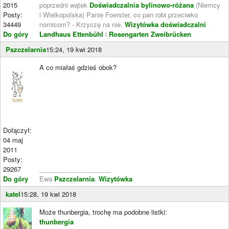
2015
poprzedni wątek
Doświadczalnia bylinowo-różana
(Niemcy
Posty:
i Wielkopolska) Panie Foerster, co pan robi przeciwko
34449
nornicom? - Krzyczę na nie.
Wizytówka doświadczalni
Do góry
Landhaus Ettenbühl
i
Rosengarten Zweibrücken
Pszczelarnia
15:24, 19 kwi 2018
A co miałaś gdzieś obok?
Dołączył:
04 maj
2011
Posty:
29267
____________________
Do góry
Ewa
Pszczelarnia
.
Wizytówka
katel
15:28, 19 kwi 2018
Może thunbergia, trochę ma podobne listki:
thunbergia