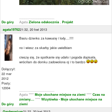
____________________
Do góry
Agata
Zielona odskocznia
,
Projekt
agata19762
21:32, 20 kwi 2013
Basiu dzienks za kawusię i lody....!!!!
no i wiesz za skarby jakie uwielbiam
cieszę się, że spotkanie się udało i pogoda dopisała,
wróciłam do domku zadowolona oj i to bardzo
Dołączył:
22 mar
2012
Posty:
12004
____________________
Agata ****
Moje ukochane miejsce na ziemi
****
Czas na
zmiany....
****
Wizytówka - Moje ukochane miejsce na
Do góry
ziemi
Gardenarium
21:32, 20 kwi 2013