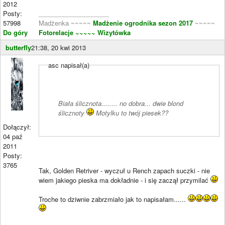
2012
Posty:
____________________
57998
Madżenka ~~~~~
Madżenie ogrodnika sezon 2017
~~~~~
Do góry
Fotorelacje
~~~~~ Wizytówka
butterfly
21:38, 20 kwi 2013
asc napisał(a)
Biała ślicznota........ no dobra... dwie blond
ślicznoty
Motylku to twój piesek??
Dołączył:
04 paź
2011
Posty:
3765
Tak, Golden Retriver - wyczuł u Rench zapach suczki - nie
wiem jakiego pieska ma dokładnie - i się zaczął przymilać
Troche to dziwnie zabrzmiało jak to napisałam......