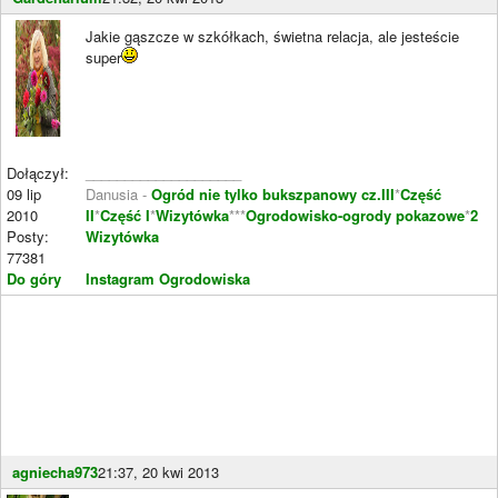
Jakie gąszcze w szkółkach, świetna relacja, ale jesteście
super
Dołączył:
____________________
09 lip
Danusia -
Ogród nie tylko bukszpanowy cz.III
*
Część
2010
II
*
Część I
*
Wizytówka
***
Ogrodowisko-ogrody pokazowe
*
2
Posty:
Wizytówka
77381
Do góry
Instagram Ogrodowiska
agniecha973
21:37, 20 kwi 2013