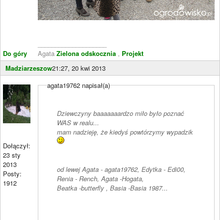
____________________
Do góry
Agata
Zielona odskocznia
,
Projekt
Madziarzeszow
21:27, 20 kwi 2013
agata19762 napisał(a)
Dziewczyny baaaaaaardzo miło było poznać
WAS w realu...
mam nadzieję, że kiedyś powtórzymy wypadzik
Dołączył:
23 sty
2013
od lewej Agata - agata19762, Edytka - Edi00,
Posty:
Renia - Rench, Agata -Hogata,
1912
Beatka -butterfly , Basia -Basia 1987...