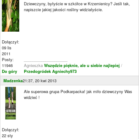
Dziewczyny, byłyście w szkółce w Krzemienicy? Jeśli tak,
napiszcie jakiej jakości rośliny widziałyście.
Dołączył:
09 lis
2011
Posty:
____________________
11946
Agnieszka
Wszędzie pięknie, ale u siebie najlepiej
/
Do góry
Przedogródek Agniechy973
Madzenka
21:37, 20 kwi 2013
Ale superowa grupa Podkarpacka! jak miło dziewczyny Was
widzieć !
Dołączył:
22 sty