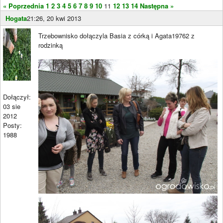
« Poprzednia
1
2
3
4
5
6
7
8
9
10
11
12
13
14
Następna »
Hogata
21:26, 20 kwi 2013
Trzebownisko dołączyla Basia z córką i Agata19762 z
rodzinką
Dołączył:
03 sie
2012
Posty:
1988