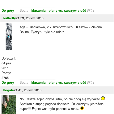
____________________
Do góry
Beata -
Marzenia i plany vs. rzeczywistość
####
butterfly
21:39, 20 kwi 2013
Aga - Giedlarowa, 2 x Trzebownisko, Rzeszów - Zielona
Dolina, Tyczyn - tyle sie udało
Dołączył:
04 paź
2011
Posty:
3765
____________________
Do góry
Beata -
Marzenia i plany vs. rzeczywistość
####
Hogata
21:41, 20 kwi 2013
No i reszta zdjęć chyba jutro, bo nie chcą się wyrywać
.
Spotkanie super, pogoda dopisała. Dziewczyny jesteście
super!!! Fajnie was było poznać w realu.