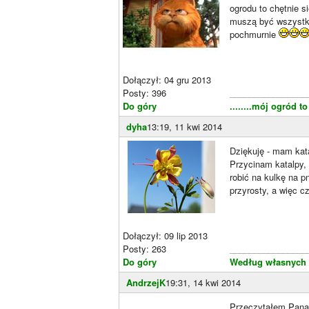
ogrodu to chętnie s
muszą być wszystki
pochmurnie
Dołączył: 04 gru 2013
Posty: 396
________________
Do góry
........mój ogród 
dyha
13:19, 11 kwi 2014
Dziękuję - mam kat
Przycinam katalpy, 
robić na kulkę na p
przyrosty, a więc 
Dołączył: 09 lip 2013
Posty: 263
________________
Do góry
Według własnych
AndrzejK
19:31, 14 kwi 2014
Przeczytałem Pana 