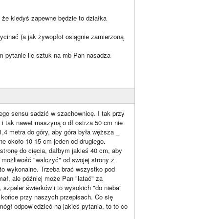
, że kiedyś zapewne będzie to działka
zycinać (a jak żywopłot osiągnie zamierzoną
m pytanie ile sztuk na mb Pan nasadza
ego sensu sadzić w szachownicę. I tak przy
 i tak nawet maszyną o dł ostrza 50 cm nie
4 metra do góry, aby góra była węższa _
ne około 10-15 cm jeden od drugiego.
stronę do cięcia, dałbym jakieś 40 cm, aby
ł możliwość "walczyć" od swojej strony z
st to wykonalne. Trzeba brać wszystko pod
mał, ale później może Pan "latać" za
szpaler świerków i to wysokich "do nieba"
a końce przy naszych przepisach. Co się
gł odpowiedzieć na jakieś pytania, to to co