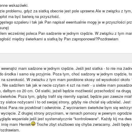
cenne wskazówki.
zie problemu, gdyż za siatką obecnie jest pole uprawne.Ale w związku z tym
płot ma być barierą na przyszłość.
 gęstego szpaleru i tak jak Pan napisał ewentualnie mogę je w przyszłości pr
sunę)
ałem wcześniej poleca Pan sadzenie w jednym rzędzie. W związku z tym ma
odległość między świerkami a siatką by Pan zaproponował?Pozdrawiam
 wewnątrz mam sadzone w jednym rzędzie. Jeśli jest siatka - to nie ma żadn
do środka i samo się przyjmie. Poza tym, choć sadzony w jednym rzędzie, to
na szerokość. W zwiazku z tym mam porobione skosy od wysokości około 1,
. Nie sadziłem tak jak w necie czytam 4 szt na metr - u siebie mam posadzo
 dałbym co 20 cm. Od siatki, jeżeli będzie możliwość przechodzić na drugą 
 świerków. Poza tym, gdyby trafił się niemiły sąsiad, będzie pan zawsze mia
rzy siatce nożycami i to od swojej strony, gdyby nie chciał się udzielać. Je
ktoś Pana nie przeklinał i odwrotnie. Z wycinaniem świerków bym się wstrzy
 wycięcie. Z drugiej strony przycinam, w ramach pomocy w pewnym ogrodzie, 
ygląda wspaniale jeśli jest systematycznie "kontrolowane". Każdy kij ma dw
na imię mam Heniek
Troche zbyt służbowo się chyba zwracamy. Jeśli będę mó
Pozdrawiam.