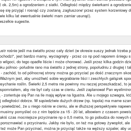
ok. 2,5m) a ogrodzeniem z siatki. Odległość między świerkami a ogrodzeniem
sę się przyjąć i rosnąć czy zostaną .zagłuszone' przez system korzeniowy d
ie kilku lat ewentualnie świerki mam zamiar usunąć).
wszelkie sugestie.
igustr rośnie jeśli ma światło przez cały dzień (w okresie suszy jednak trzeb
ochodzi", jest bardzo marny, wyciagnięty - przez co np pod naporem śniegu 
o wilgoci, do tego opadłe liście i może chorować. Jeśli przez kilka godzin dz
u północ- południe rano ma światło z jednej strony, popołudniu z drugiej i ta
 - zachód, to od północnej strony można go przyciać po dość znacznym skosi
. Ważnym jest, aby umożliwić sobie wygrabianie liści i zeschłych gałązek s
ychanie roślin. Świerki 2,5 metra nie powinny mu raczej przeszkadzać, to j
spomniałem, aby nie był cały czas w cieniu. Jeśli zaplanował Pan wyelimino
 - zorientuje się Pan na ile mają wpływ na ligustra. Ale u mojego szwagra, kt
j odległości dobrze. W sąsiedztwie dużych drzew (np. topola) ma marne sza
e powiedzieć, że u niego rośnie w cieniu, ale w dłuższej perspektywie nape
, musimy pomyśleć co z nim będzie za 15 - 20 lat, albowiem z czasem powsta
akiś czas mocniejsze przycinanie np o 0,5 metra, to go pobudza do nowych o
m porozmawiać o przycinaniu. Jakby nie było, on też ma gotowy żywopłot, al
i też może Pan przycinać, można je przyciąć także na węższy szpaler, aby ud