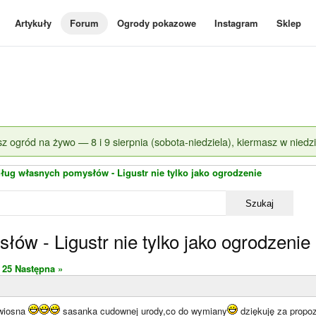
Artykuły
Forum
Ogrody pokazowe
Instagram
Sklep
z ogród na żywo — 8 i 9 sierpnia (sobota-niedziela), kiermasz w niedzi
ług własnych pomysłów - Ligustr nie tylko jako ogrodzenie
Szukaj
ów - Ligustr nie tylko jako ogrodzenie
25
Następna »
 wiosna
sasanka cudownej urody,co do wymiany
dziękuję za propoz