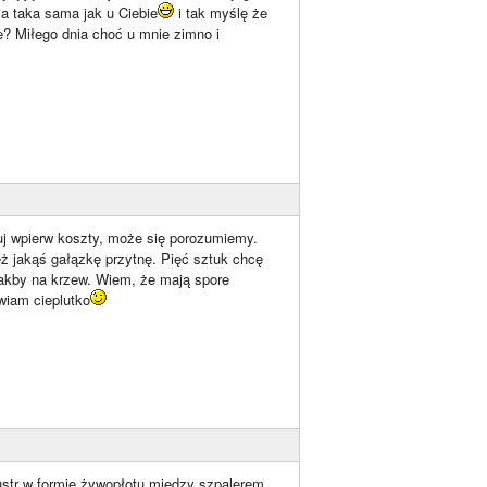
ja taka sama jak u Ciebie
i tak myślę że
e? Miłego dnia choć u mnie zimno i
luj wpierw koszty, może się porozumiemy.
eż jakąś gałązkę przytnę. Pięć sztuk chcę
 jakby na krzew. Wiem, że mają spore
wiam cieplutko
ustr w formie żywopłotu między szpalerem