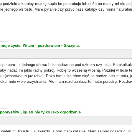
ię podzielę a katalpy muszę kupić bo potrzebuję ich dużo bo marzy mi się ale
e jednego wzrostu .Mam pytanie,czy przycinasz katalpy czy rosną naturalni
____
to moje życie. Witam i pozdrawiam - Grażyna.
alp sporo - z jednego chowu i nie hodowane pod szkłem czy folią. Przekalku
aby nadać im jakiś ładny pokrój. Robię to wczesną wiosną. Później w lecie t
niu (właściwie to już robie). Poza tym kilka chcę ciąć na bardzo niskim pniu,
czeka mnie wiele przycinania. Ale mam rozdrabniacz to może poradzę. Pozdra
____
 pomysłów
Ligustr nie tylko jako ogrodzenie
wątek nt. ligustru i w związku z tym mam pytanie. Mam zamiar posadzić lig