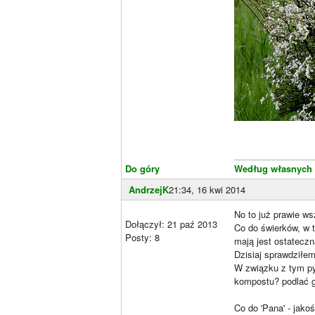
________________
Do góry
Według własnych
AndrzejK
21:34, 16 kwi 2014
No to już prawie ws
Dołączył: 21 paź 2013
Co do świerków, w 
Posty: 8
mają jest ostatecz
Dzisiaj sprawdziłe
W związku z tym py
kompostu? podlać g
Co do 'Pana' - jako