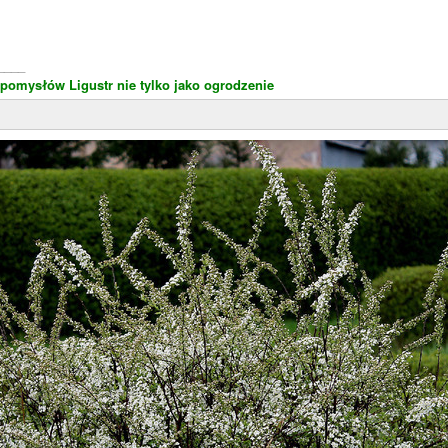
____
 pomysłów
Ligustr nie tylko jako ogrodzenie