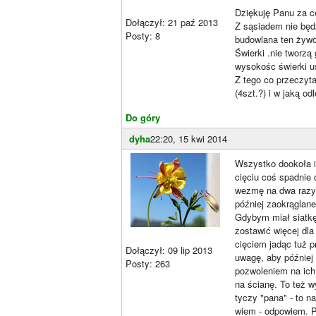
Dziękuję Panu za 
Dołączył: 21 paź 2013
Z sąsiadem nie będ
Posty: 8
budowlana ten żywo
Świerki .nie tworzą
wysokośc świerki u
Z tego co przeczyt
(4szt.?) i w jaką 
Do góry
dyha
22:20, 15 kwi 2014
Wszystko dookoła i
cięciu coś spadnie 
wezmę na dwa razy 
później zaokrąglane
Gdybym miał siatkę,
zostawić więcej dla
cięciem jadąc tuż p
Dołączył: 09 lip 2013
uwagę, aby później 
Posty: 263
pozwoleniem na ich
na ścianę. To też w
tyczy "pana" - to 
wiem - odpowiem. 