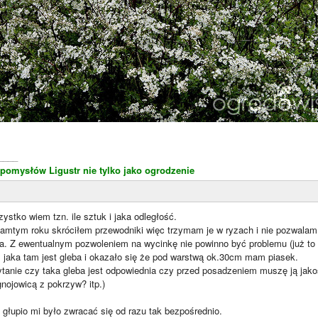
____
 pomysłów
Ligustr nie tylko jako ogrodzenie
zystko wiem tzn. ile sztuk i jaka odległość.
tamtym roku skróciłem przewodniki więc trzymam je w ryzach i nie pozwalam 
na. Z ewentualnym pozwoleniem na wycinkę nie powinno być problemu (już to 
m jaka tam jest gleba i okazało się że pod warstwą ok.30cm mam piasek.
tanie czy taka gleba jest odpowiednia czy przed posadzeniem muszę ją jako
nojowicą z pokrzyw? itp.)
ś głupio mi było zwracać się od razu tak bezpośrednio.