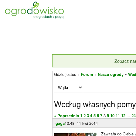
Zobacz nas
Gdzie jesteś »
Forum
»
Nasze ogrody
»
Wed
Według własnych pomysł
« Poprzednia
1
2
3
4
5
6
7
8
9
10
11
12
...
24
gaga
12:48, 11 kwi 2014
Zawitała do Ciebie