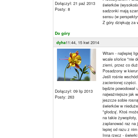
Dołączył: 21 paź 2013
świerków (wysokość 
Posty: 8
sadzonki mają szan
sensu (w perspektyw
Z góry dziękuję za 
Do góry
dyha
11:44, 15 kwi 2014
Witam - najlepiej l
wcale słońce "nie d
ziemi, przez co duż
Posadzony w kierunk
Jeśli rośnie wschód
zacienionej części
będzie powodował us
Dołączył: 09 lip 2013
najważniejsze jak w
Posty: 263
jeszcze sobie rosną
świerków w nieduże
"głodzą'. Ktoś moż
na takie żywopłoty
zaplanować raz na j
lepiej od razu z ni
Inna rzecz - świerk