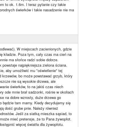
 to ok. 1.6m. I teraz pytanie czy takie
orodnych świerków i takie nasadzenie nie ma
a podlewać). W miejscach zacienionych, gdzie
się kładzie. Poza tym, cały czas ma cień na
iennie ma słońce radzi sobie dobrze.
k powstaje najpiękniejsza zielona ściana.
e, aby umożliwić mu "oświetlenie" tej
pod krzewów, bo może powstawać grzyb, który
eszcze nie są wysokie drzewa, ale
wanie świerków, to na jakiś czas niech
óry ode mnie brał sadzonki, rośnie w okoliach
nse na dobre wzrosty, duże drzewa go
wno będzie tam marny. Kiedy decydujemy się
ją dość grube pnie. Należy również
drostów. Jeśli za siatką mieszka sąsiad, to
e może mieć pretensje, że to Pana żywopłot.
ostępnić więcej światła dla żywopłotu.