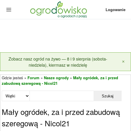
Logowanie
Zobacz nasz ogród na żywo — 8 i 9 sierpnia (sobota-
×
niedziela), kiermasz w niedzielę
Gdzie jesteś »
Forum
»
Nasze ogrody
»
Mały ogródek, za i przed
zabudową szeregową - Nicol21
Szukaj
Mały ogródek, za i przed zabudową
szeregową - Nicol21