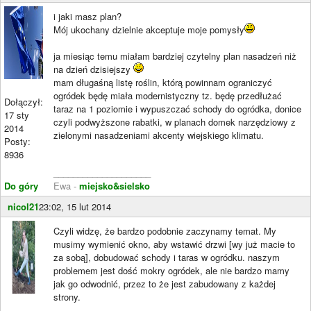
i jaki masz plan?
Mój ukochany dzielnie akceptuje moje pomysły
ja miesiąc temu miałam bardziej czytelny plan nasadzeń niż
na dzień dzisiejszy
mam długaśną listę roślin, którą powinnam ograniczyć
ogródek będę miała modernistyczny tz. będę przedłużać
Dołączył:
taraz na 1 poziomie i wypuszczać schody do ogródka, donice
17 sty
czyli podwyższone rabatki, w planach domek narzędziowy z
2014
zielonymi nasadzeniami akcenty wiejskiego klimatu.
Posty:
8936
____________________
Do góry
Ewa -
miejsko&sielsko
nicol21
23:02, 15 lut 2014
Czyli widzę, że bardzo podobnie zaczynamy temat. My
musimy wymienić okno, aby wstawić drzwi [wy już macie to
za sobą], dobudować schody i taras w ogródku. naszym
problemem jest dość mokry ogródek, ale nie bardzo mamy
jak go odwodnić, przez to że jest zabudowany z każdej
strony.