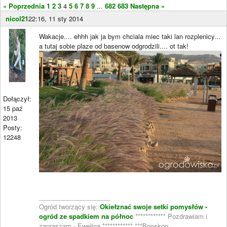
« Poprzednia
1
2
3
4
5
6
7
8
9
...
682
683
Następna »
nicol21
22:16, 11 sty 2014
Wakacje.... ehhh jak ja bym chciala miec taki lan rozplenicy...
a tutaj sobie plaze od basenow odgrodzili.... ot tak!
Dołączył:
15 paź
2013
Posty:
12248
____________________
Ogród tworzący się:
Okiełznać swoje setki pomysłów -
ogród ze spadkiem na północ
************ Pozdrawiam i
zapraszam - Ewelina ************ ***Booskop