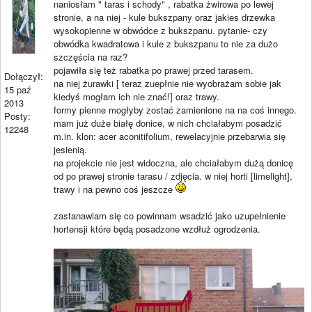
naniosłam " taras i schody" , rabatka żwirowa po lewej
stronie, a na niej - kule bukszpany oraz jakies drzewka
wysokopienne w obwódce z bukszpanu. pytanie- czy
obwódka kwadratowa i kule z bukszpanu to nie za dużo
szczęścia na raz?
pojawiła się też rabatka po prawej przed tarasem.
Dołączył:
na niej żurawki [ teraz zuepłnie nie wyobrażam sobie jak
15 paź
kiedyś mogłam ich nie znać!] oraz trawy.
2013
formy pienne mogłyby zostać zamienione na na coś innego.
Posty:
mam już duże białę donice, w nich chciałabym posadzić
12248
m.in. klon: acer aconitifolium, rewelacyjnie przebarwia się
jesienią.
na projekcie nie jest widoczna, ale chciałabym dużą donicę
od po prawej stronie tarasu / zdjęcia. w niej horti [limelight],
trawy i na pewno coś jeszcze
zastanawiam się co powinnam wsadzić jako uzupełnienie
hortensji które będą posadzone wzdłuż ogrodzenia.