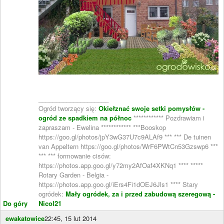
____________________
Ogród tworzący się:
Okiełznać swoje setki pomysłów -
ogród ze spadkiem na północ
************ Pozdrawiam i
zapraszam - Ewelina ************ ***Booskop
https://goo.gl/photos/jpY3wG37U7c9ALAf9 *** *** De tuinen
van Appeltern https://goo.gl/photos/WrF6PWtCn53Gzswp6 ***
*** *** formowanie cisów:
https://photos.app.goo.gl/y72my2AfOaf4XKNq1 **** *****
Rotary Garden - Belgia -
https://photos.app.goo.gl/iErs4Fi1dOEJ6Jls1 **** Stary
ogródek:
Mały ogródek, za i przed zabudową szeregową -
Do góry
Nicol21
ewakatowice
22:45, 15 lut 2014