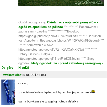
____________________
Ogród tworzący się:
Okiełznać swoje setki pomysłów -
ogród ze spadkiem na północ
************ Pozdrawiam i
zapraszam - Ewelina ************ ***Booskop
https://goo.gl/photos/jpY3wG37U7c9ALAf9 *** *** De tuinen
van Appeltern https://goo.gl/photos/WrF6PWtCn53Gzswp6 ***
*** *** formowanie cisów:
https://photos.app.goo.gl/y72my2AfOaf4XKNq1 **** *****
Rotary Garden - Belgia -
https://photos.app.goo.gl/iErs4Fi1dOEJ6Jls1 **** Stary
ogródek:
Mały ogródek, za i przed zabudową szeregową -
Do góry
Nicol21
ewakatowice
18:13, 09 lut 2014
cześć,
z zaciekawieniem będę podglądać Twoje poczynania
sama borykam się w wąską i długą działką