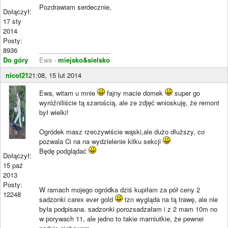
Pozdrawiam serdecznie,
Dołączył:
17 sty
2014
Posty:
8936
____________________
Do góry
Ewa -
miejsko&sielsko
nicol21
21:08, 15 lut 2014
Ewa, witam u mnie
fajny macie domek
super go
wyróźniliście tą szarością, ale ze zdjęć wnioskuję, że remont
był wielki!
Ogródek masz rzeczywiście wąski,ale dużo dłuższy, co
pozwala Ci na na wydzielenie kilku sekcji
Będę podglądać
Dołączył:
15 paź
2013
Posty:
W ramach mojego ogródka dziś kupiłam za pół ceny 2
12248
sadzonki carex ever gold
tzn wygląda na tą trawę, ale nie
była podpisana. sadzonki porozsadzałam i z 2 mam 10m no
w porywach 11, ale jedno to takie marniutkie, że pewnei