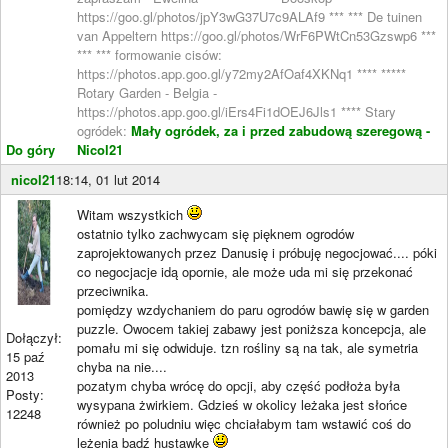
https://goo.gl/photos/jpY3wG37U7c9ALAf9 *** *** De tuinen
van Appeltern https://goo.gl/photos/WrF6PWtCn53Gzswp6 ***
*** *** formowanie cisów:
https://photos.app.goo.gl/y72my2AfOaf4XKNq1 **** *****
Rotary Garden - Belgia -
https://photos.app.goo.gl/iErs4Fi1dOEJ6Jls1 **** Stary
ogródek:
Mały ogródek, za i przed zabudową szeregową -
Do góry
Nicol21
nicol21
18:14, 01 lut 2014
Witam wszystkich
ostatnio tylko zachwycam się pięknem ogrodów
zaprojektowanych przez Danusię i próbuję negocjować.... póki
co negocjacje idą opornie, ale może uda mi się przekonać
przeciwnika.
pomiędzy wzdychaniem do paru ogrodów bawię się w garden
puzzle. Owocem takiej zabawy jest poniższa koncepcja, ale
Dołączył:
pomału mi się odwiduje. tzn rośliny są na tak, ale symetria
15 paź
chyba na nie....
2013
pozatym chyba wrócę do opcji, aby część podłoża była
Posty:
wysypana żwirkiem. Gdzieś w okolicy leżaka jest słońce
12248
również po poludniu więc chciałabym tam wstawić coś do
leżenia bądź hustawkę