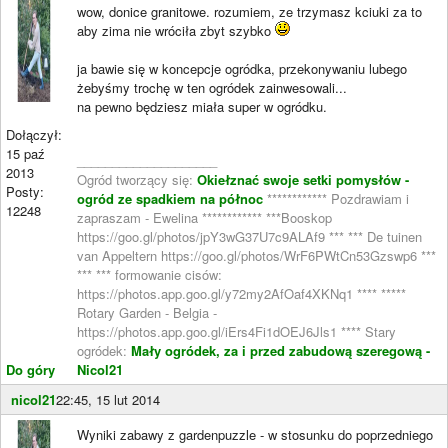
wow, donice granitowe. rozumiem, ze trzymasz kciuki za to
aby zima nie wróciła zbyt szybko
ja bawie się w koncepcje ogródka, przekonywaniu lubego
żebyśmy trochę w ten ogródek zainwesowali...
na pewno będziesz miała super w ogródku.
Dołączył:
15 paź
____________________
2013
Ogród tworzący się:
Okiełznać swoje setki pomysłów -
Posty:
ogród ze spadkiem na północ
************ Pozdrawiam i
12248
zapraszam - Ewelina ************ ***Booskop
https://goo.gl/photos/jpY3wG37U7c9ALAf9 *** *** De tuinen
van Appeltern https://goo.gl/photos/WrF6PWtCn53Gzswp6 ***
*** *** formowanie cisów:
https://photos.app.goo.gl/y72my2AfOaf4XKNq1 **** *****
Rotary Garden - Belgia -
https://photos.app.goo.gl/iErs4Fi1dOEJ6Jls1 **** Stary
ogródek:
Mały ogródek, za i przed zabudową szeregową -
Do góry
Nicol21
nicol21
22:45, 15 lut 2014
Wyniki zabawy z gardenpuzzle - w stosunku do poprzedniego