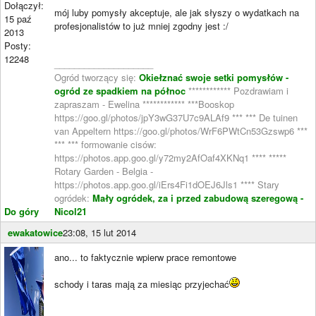
Dołączył:
mój luby pomysły akceptuje, ale jak słyszy o wydatkach na
15 paź
profesjonalistów to już mniej zgodny jest :/
2013
Posty:
12248
____________________
Ogród tworzący się:
Okiełznać swoje setki pomysłów -
ogród ze spadkiem na północ
************ Pozdrawiam i
zapraszam - Ewelina ************ ***Booskop
https://goo.gl/photos/jpY3wG37U7c9ALAf9 *** *** De tuinen
van Appeltern https://goo.gl/photos/WrF6PWtCn53Gzswp6 ***
*** *** formowanie cisów:
https://photos.app.goo.gl/y72my2AfOaf4XKNq1 **** *****
Rotary Garden - Belgia -
https://photos.app.goo.gl/iErs4Fi1dOEJ6Jls1 **** Stary
ogródek:
Mały ogródek, za i przed zabudową szeregową -
Do góry
Nicol21
ewakatowice
23:08, 15 lut 2014
ano... to faktycznie wpierw prace remontowe
schody i taras mają za miesiąc przyjechać