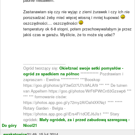
padnie niebawem.
Zastanawiam się czy nie wyjąc z ziemi żurawek i czy ich nie
porozsadzać żeby mieć więcej wiosną i mniej kupować
oszczędności.... oszczędności
temperatury ok 6-8 stopni, potem przechowywałabym je przez
jakiś czas w garażu. Myślicie, że to może się udać?
____________________
Ogród tworzący się:
Okiełznać swoje setki pomysłów -
ogród ze spadkiem na północ
************ Pozdrawiam i
zapraszam - Ewelina ************ ***Booskop
https://goo.gl/photos/jpY3wG37U7c9ALAf9 *** *** De tuinen
van Appeltern https://goo.gl/photos/WrF6PWtCn53Gzswp6 ***
*** *** formowanie cisów:
https://photos.app.goo.gl/y72my2AfOaf4XKNq1 **** *****
Rotary Garden - Belgia -
https://photos.app.goo.gl/iErs4Fi1dOEJ6Jls1 **** Stary
ogródek:
Mały ogródek, za i przed zabudową szeregową -
Do góry
Nicol21
ewakatowice
21:49, 15 lut 2014