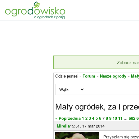
Zobacz nas
Gdzie jesteś »
Forum
»
Nasze ogrody
»
Mał
Mały ogródek, za i prz
« Poprzednia
1
2
3
4
5
6
7
8
9
10
11
...
682
6
Mirella
15:51, 17 mar 2014
Przyszłam się przyw