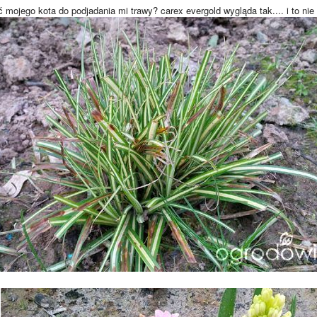
 mojego kota do podjadania mi trawy? carex evergold wygląda tak.... i to nie d