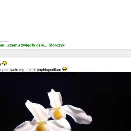
____
om...czemu zwiędły dziś...
Storczyki
ie
bie pochwalę się moimi paphiopedilum