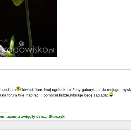
iopedilum
Odwiedziłam Twój ogródek zbliżony gabarytami do mojego, myślę 
 na forum tyle inspiracji i pomocni ludzie,kibicuję będę zaglądać
____
om...czemu zwiędły dziś...
Storczyki