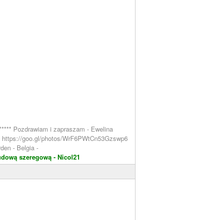
****** Pozdrawiam i zapraszam - Ewelina
ern https://goo.gl/photos/WrF6PWtCn53Gzswp6
den - Belgia -
udową szeregową - Nicol21