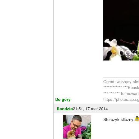
________________
Ogród tworzący się
************ ***Bo
*** *** *** formowa
Do góry
https://photos.app.
Kondzio
21:51, 17 mar 2014
Storczyk śliczny