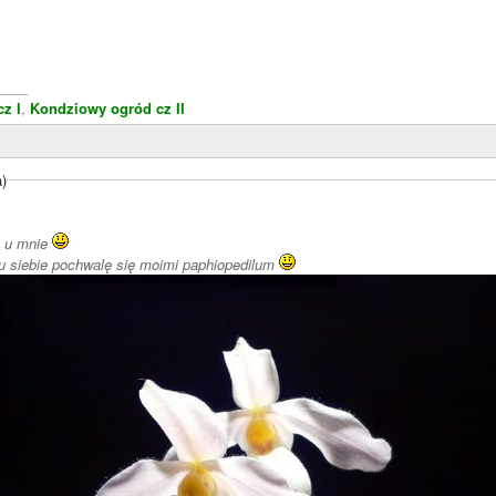
____
z I
,
Kondziowy ogród cz II
a)
m u mnie
i przy okazji u siebie pochwalę się moimi paphiopedilum