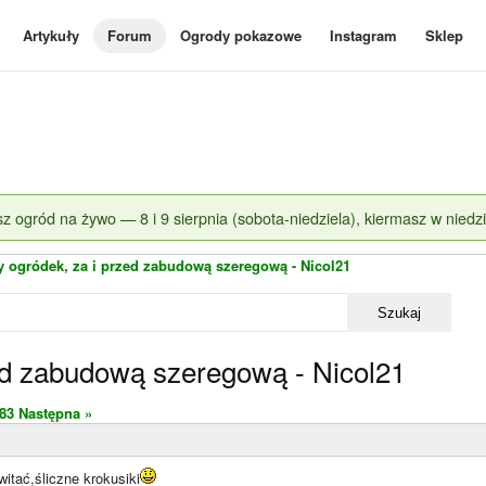
Artykuły
Forum
Ogrody pokazowe
Instagram
Sklep
z ogród na żywo — 8 i 9 sierpnia (sobota-niedziela), kiermasz w niedzi
y ogródek, za i przed zabudową szeregową - Nicol21
Szukaj
ed zabudową szeregową - Nicol21
83
Następna »
itać,śliczne krokusiki