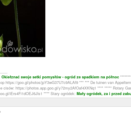
____
:
Okiełznać swoje setki pomysłów - ogród ze spadkiem na północ
******
oskop https://goo.gl/photos/jpY3wG37U7c9ALAf9 *** *** De tuinen van Appelt
nie cisów: https://photos.app.goo.gl/y72my2AfOaf4XKNq1 **** ***** Rotary Gar
goo.gl/iErs4Fi1dOEJ6Jls1 **** Stary ogródek:
Mały ogródek, za i przed zab