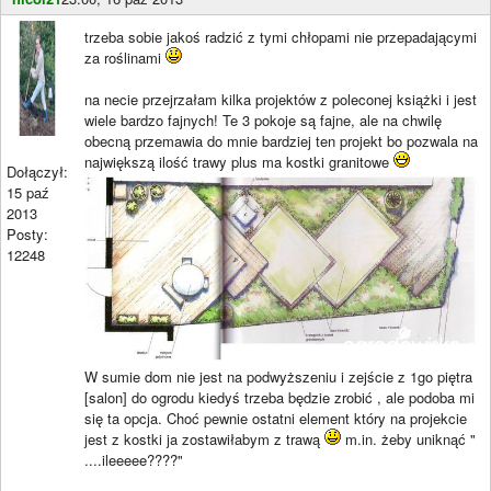
trzeba sobie jakoś radzić z tymi chłopami nie przepadającymi
za roślinami
na necie przejrzałam kilka projektów z poleconej książki i jest
wiele bardzo fajnych! Te 3 pokoje są fajne, ale na chwilę
obecną przemawia do mnie bardziej ten projekt bo pozwala na
największą ilość trawy plus ma kostki granitowe
Dołączył:
15 paź
2013
Posty:
12248
W sumie dom nie jest na podwyższeniu i zejście z 1go piętra
[salon] do ogrodu kiedyś trzeba będzie zrobić , ale podoba mi
się ta opcja. Choć pewnie ostatni element który na projekcie
jest z kostki ja zostawiłabym z trawą
m.in. żeby uniknąć "
....ileeeee????"