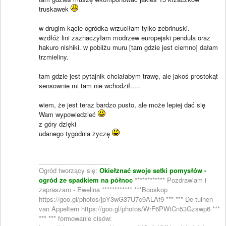
truskawek
w drugim kącie ogródka wrzuciłam tylko zebrinuski.
wzdłóż lini zaznaczyłam modrzew europejski pendula oraz
hakuro nishiki. w pobliżu muru [tam gdzie jest ciemno] dałam
trzmieliny.
tam gdzie jest pytajnik chciałabym trawę, ale jakoś prostokąt
sensownie mi tam nie wchodził.....
wiem, że jest teraz bardzo pusto, ale może lepiej dać się
Wam wypowiedzieć
z góry dzięki
udanego tygodnia życzę
____________________
Ogród tworzący się:
Okiełznać swoje setki pomysłów -
ogród ze spadkiem na północ
************ Pozdrawiam i
zapraszam - Ewelina ************ ***Booskop
https://goo.gl/photos/jpY3wG37U7c9ALAf9 *** *** De tuinen
van Appeltern https://goo.gl/photos/WrF6PWtCn53Gzswp6 ***
*** *** formowanie cisów: