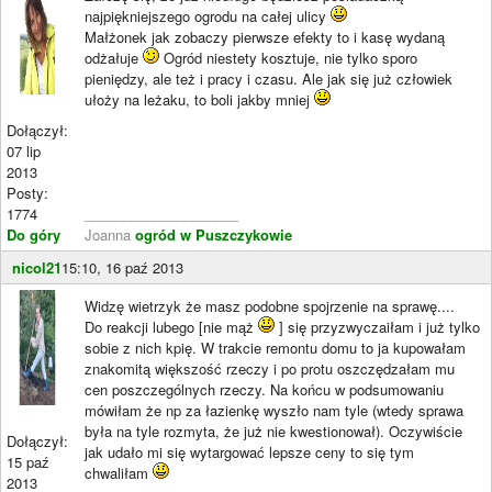
najpiękniejszego ogrodu na całej ulicy
Małżonek jak zobaczy pierwsze efekty to i kasę wydaną
odżałuje
Ogród niestety kosztuje, nie tylko sporo
pieniędzy, ale też i pracy i czasu. Ale jak się już człowiek
ułoży na leżaku, to boli jakby mniej
Dołączył:
07 lip
2013
Posty:
1774
____________________
Do góry
Joanna
ogród w Puszczykowie
nicol21
15:10, 16 paź 2013
Widzę wietrzyk że masz podobne spojrzenie na sprawę....
Do reakcji lubego [nie mąż
] się przyzwyczaiłam i już tylko
sobie z nich kpię. W trakcie remontu domu to ja kupowałam
znakomitą większość rzeczy i po protu oszczędzałam mu
cen poszczególnych rzeczy. Na końcu w podsumowaniu
mówiłam że np za łazienkę wyszło nam tyle (wtedy sprawa
była na tyle rozmyta, że już nie kwestionował). Oczywiście
Dołączył:
jak udało mi się wytargować lepsze ceny to się tym
15 paź
chwaliłam
2013