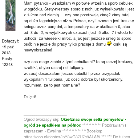
Mam pytanko - wsadziłam w połowie września sporo cebulek
w ogródku. Stety-niestety sporo z nich juz wykiełkowało i jest
z 1-2cm nad ziemią.... czy one przetrwają zimę? zimy tutaj
są dużo łagodniejsze niż w Polsce, czyli czasem jest troszkę
śniegu przez parę dni, a temperatury są w okolicach 0, albo
od -3 do -2, w wyjatkowych czasach jest -5 albo -7 i wtedo to
uchodzi za wieeeelki mróz. a jak jest jeszcze śnieg to sporo
Dołączył:
osób nie jedzie do pracy tylko pracuje z domu
korki są
15 paź
niewyobrażalne!
2013
Posty:
czy coś mogę zrobić z tymi cebulkami? to są raczej krokusy,
12248
szafirki, chyba raczej nei tulipany.
wczoraj dosadzałam jeszce cebulki i przez przypadek
wykopalam 1 tulipana, już dość dobrze był ukorzeniony.
rozumiem, że to jest normalne?
Dzięki!
____________________
Ogród tworzący się:
Okiełznać swoje setki pomysłów -
ogród ze spadkiem na północ
************ Pozdrawiam i
zapraszam - Ewelina ************ ***Booskop
https://goo.gl/photos/jpY3wG37U7c9ALAf9 *** *** De tuinen