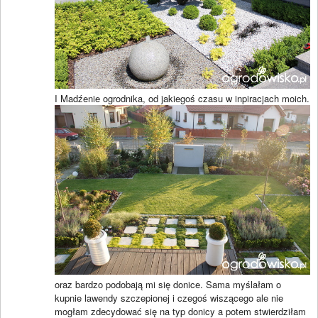
I Madźenie ogrodnika, od jakiegoś czasu w inpiracjach moich.
oraz bardzo podobają mi się donice. Sama myślałam o
kupnie lawendy szczepionej i czegoś wiszącego ale nie
mogłam zdecydować się na typ donicy a potem stwierdziłam