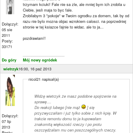
trzymam kciuki! Fale nie sa zle, ale mniej bym ich zrobila u
Ciebie, jesli maja to byc fale.
Zrobilabym 3 "pokoje" w Twoim ogrodku za domem, tak by od
razu nie bylo mozna objac wzrokiem calosci. na poprzedniej
Dołączył:
stronie w tej ksiazce fajnie to widac. ale to ja...
05 sie
2011
pozdrawiam!!
Posty:
33171
____________________
Do góry
Mój nowy ogródek
wietrzyk
16:00, 16 paź 2013
nicol21 napisał(a)
Widzę wietrzyk że masz podobne spojrzenie na
sprawę....
Do reakcji lubego [nie mąż
] się
przyzwyczaiłam i już tylko sobie z nich kpię. W
Dołączył:
trakcie remontu domu to ja kupowałam
07 lip
znakomitą większość rzeczy i po protu
2013
oszczędzałam mu cen poszczególnych rzeczy.
Posty: