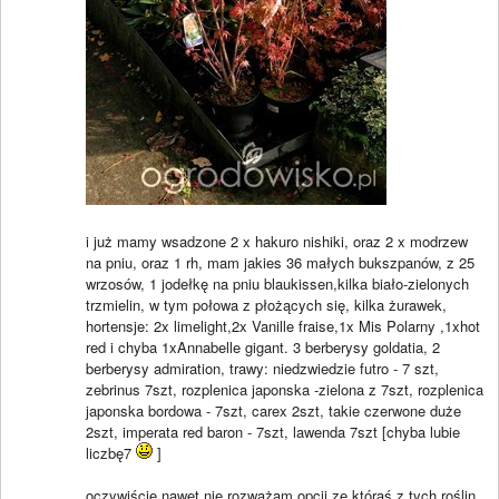
i już mamy wsadzone 2 x hakuro nishiki, oraz 2 x modrzew
na pniu, oraz 1 rh, mam jakies 36 małych bukszpanów, z 25
wrzosów, 1 jodełkę na pniu blaukissen,kilka biało-zielonych
trzmielin, w tym połowa z płożących się, kilka żurawek,
hortensje: 2x limelight,2x Vanille fraise,1x Mis Polarny ,1xhot
red i chyba 1xAnnabelle gigant. 3 berberysy goldatia, 2
berberysy admiration, trawy: niedzwiedzie futro - 7 szt,
zebrinus 7szt, rozplenica japonska -zielona z 7szt, rozplenica
japonska bordowa - 7szt, carex 2szt, takie czerwone duże
2szt, imperata red baron - 7szt, lawenda 7szt [chyba lubie
liczbę7
]
oczywiście nawet nie rozważam opcji ze którąś z tych roślin