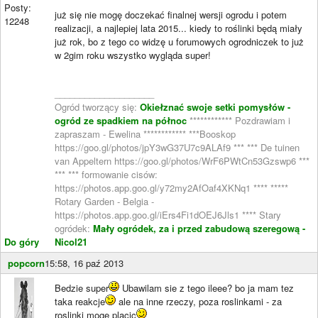
Posty:
już się nie mogę doczekać finalnej wersji ogrodu i potem
12248
realizacji, a najlepiej lata 2015... kiedy to roślinki będą miały
już rok, bo z tego co widzę u forumowych ogrodniczek to już
w 2gim roku wszystko wygląda super!
____________________
Ogród tworzący się:
Okiełznać swoje setki pomysłów -
ogród ze spadkiem na północ
************ Pozdrawiam i
zapraszam - Ewelina ************ ***Booskop
https://goo.gl/photos/jpY3wG37U7c9ALAf9 *** *** De tuinen
van Appeltern https://goo.gl/photos/WrF6PWtCn53Gzswp6 ***
*** *** formowanie cisów:
https://photos.app.goo.gl/y72my2AfOaf4XKNq1 **** *****
Rotary Garden - Belgia -
https://photos.app.goo.gl/iErs4Fi1dOEJ6Jls1 **** Stary
ogródek:
Mały ogródek, za i przed zabudową szeregową -
Do góry
Nicol21
popcorn
15:58, 16 paź 2013
Bedzie super
Ubawilam sie z tego ileee? bo ja mam tez
taka reakcje
ale na inne rzeczy, poza roslinkami - za
roslinki moge placic