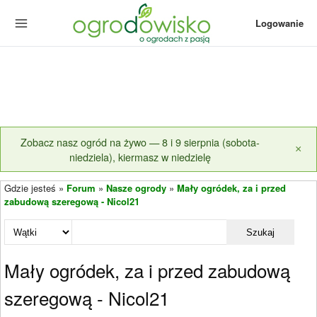
Logowanie
Zobacz nasz ogród na żywo — 8 i 9 sierpnia (sobota-
×
niedziela), kiermasz w niedzielę
Gdzie jesteś »
Forum
»
Nasze ogrody
»
Mały ogródek, za i przed
zabudową szeregową - Nicol21
Szukaj
Mały ogródek, za i przed zabudową
szeregową - Nicol21