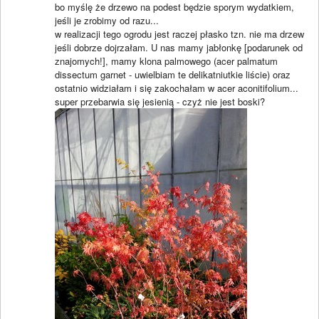
bo myślę że drzewo na podest będzie sporym wydatkiem,
jeśli je zrobimy od razu...
w realizacji tego ogrodu jest raczej płasko tzn. nie ma drzew
jeśli dobrze dojrzałam. U nas mamy jabłonkę [podarunek od
znajomych!], mamy klona palmowego (acer palmatum
dissectum garnet - uwielbiam te delikatniutkie liście) oraz
ostatnio widziałam i się zakochałam w acer aconitifolium...
super przebarwia się jesienią - czyż nie jest boski?