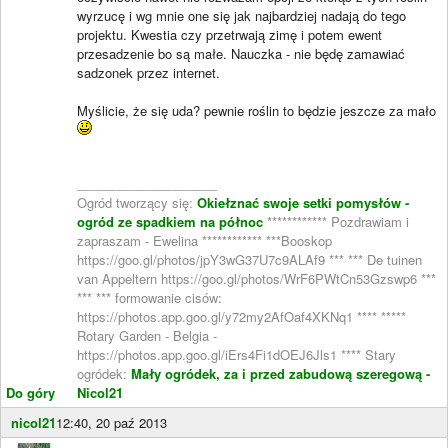
wyrzucę i wg mnie one się jak najbardziej nadają do tego
projektu. Kwestia czy przetrwają zimę i potem ewent
przesadzenie bo są małe. Nauczka - nie będę zamawiać
sadzonek przez internet.
Myślicie, że się uda? pewnie roślin to będzie jeszcze za mało
____________________
Ogród tworzący się:
Okiełznać swoje setki pomysłów -
ogród ze spadkiem na północ
************ Pozdrawiam i
zapraszam - Ewelina ************ ***Booskop
https://goo.gl/photos/jpY3wG37U7c9ALAf9 *** *** De tuinen
van Appeltern https://goo.gl/photos/WrF6PWtCn53Gzswp6 ***
*** *** formowanie cisów:
https://photos.app.goo.gl/y72my2AfOaf4XKNq1 **** *****
Rotary Garden - Belgia -
https://photos.app.goo.gl/iErs4Fi1dOEJ6Jls1 **** Stary
ogródek:
Mały ogródek, za i przed zabudową szeregową -
Do góry
Nicol21
nicol21
12:40, 20 paź 2013