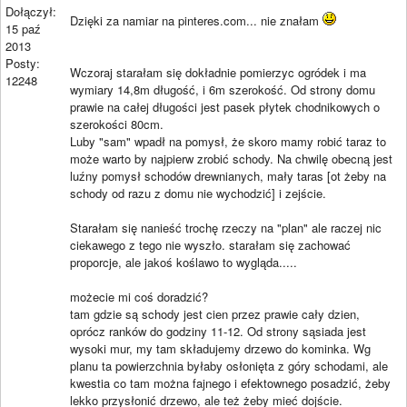
Dołączył:
Dzięki za namiar na pinteres.com... nie znałam
15 paź
2013
Posty:
Wczoraj starałam się dokładnie pomierzyc ogródek i ma
12248
wymiary 14,8m długość, i 6m szerokość. Od strony domu
prawie na całej długości jest pasek płytek chodnikowych o
szerokości 80cm.
Luby "sam" wpadł na pomysł, że skoro mamy robić taraz to
może warto by najpierw zrobić schody. Na chwilę obecną jest
luźny pomysł schodów drewnianych, mały taras [ot żeby na
schody od razu z domu nie wychodzić] i zejście.
Starałam się nanieść trochę rzeczy na "plan" ale raczej nic
ciekawego z tego nie wyszło. starałam się zachować
proporcje, ale jakoś koślawo to wygląda.....
możecie mi coś doradzić?
tam gdzie są schody jest cien przez prawie cały dzien,
oprócz ranków do godziny 11-12. Od strony sąsiada jest
wysoki mur, my tam składujemy drzewo do kominka. Wg
planu ta powierzchnia byłaby osłonięta z góry schodami, ale
kwestia co tam można fajnego i efektownego posadzić, żeby
lekko przysłonić drzewo, ale też żeby mieć dojście.