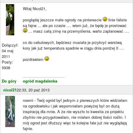
Witaj Nicol21,
pooglądaj jeszcze małe ogrody na pinterescie
linie faliste
są fajne ... ale po czasie .... wiem już, że będę je prostować
... masz całą zimę na przemyślenia, warto zaplanować ....
co do cebulowych, będziesz musiała je przykryć warstwą
Dołączył:
kory jak już temperatura spadnie w ciągu dnia poniżej 0 ....
04 maj
2011
pozdrawiam
Posty:
5938
____________________
Do góry
ogród magdalenka
nicol21
22:33, 20 paź 2013
noemi - Twój ogród był jednym z pierwszych które widziałam
na ogrodowisku i jak wspomniałam powyżej był on dużą
inspiracją dla mnie. A że nie wyszło to kwestia ze projektu
zbytnio nie przygotowałam, nie miałam dobrej ilości roślin. I
mój ogrod jest dłuższy więc te kolejne fale już nie wyglądają
fajnie.