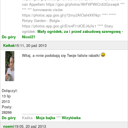
van Appeltern https://goo.gl/photos/WrF6PWtCn53Gzswp6 ***
*** *** formowanie cisów:
https://photos.app.goo.gl/y72my2AfOaf4XKNq1 **** *****
Rotary Garden - Belgia -
https://photos.app.goo.gl/iErs4Fi1dOEJ6Jls1 **** Stary
ogródek:
Mały ogródek, za i przed zabudową szeregową -
Do góry
Nicol21
Katkak
15:11, 20 paź 2013
Witaj, a mnie podobają się Twoje faliste rabatki
Dołączył:
13 lip
2013
Posty:
28266
____________________
Do góry
Kaśka -
Moja bajka
***
Wizytówka
noemi
19:05, 20 paź 2013