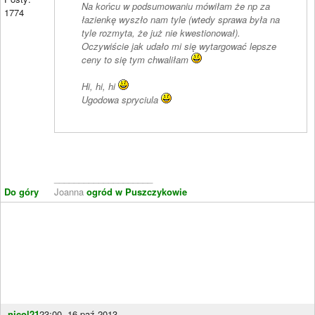
Na końcu w podsumowaniu mówiłam że np za
1774
łazienkę wyszło nam tyle (wtedy sprawa była na
tyle rozmyta, że już nie kwestionował).
Oczywiście jak udało mi się wytargować lepsze
ceny to się tym chwaliłam
Hi, hi, hi
Ugodowa spryciula
____________________
Do góry
Joanna
ogród w Puszczykowie
nicol21
23:00, 16 paź 2013