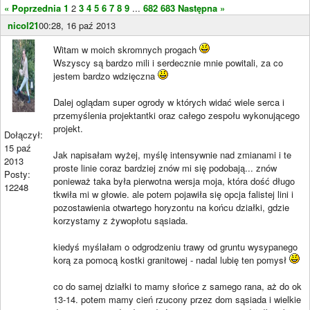
« Poprzednia
1
2
3
4
5
6
7
8
9
...
682
683
Następna »
nicol21
00:28, 16 paź 2013
Witam w moich skromnych progach
Wszyscy są bardzo mili i serdecznie mnie powitali, za co
jestem bardzo wdzięczna
Dalej oglądam super ogrody w których widać wiele serca i
przemyślenia projektantki oraz całego zespołu wykonującego
projekt.
Dołączył:
15 paź
Jak napisałam wyżej, myślę intensywnie nad zmianami i te
2013
proste linie coraz bardziej znów mi się podobają... znów
Posty:
ponieważ taka była pierwotna wersja moja, która dość długo
12248
tkwiła mi w głowie. ale potem pojawiła się opcja falistej lini i
pozostawienia otwartego horyzontu na końcu działki, gdzie
korzystamy z żywopłotu sąsiada.
kiedyś myślałam o odgrodzeniu trawy od gruntu wysypanego
korą za pomocą kostki granitowej - nadal lubię ten pomysł
co do samej działki to mamy słońce z samego rana, aż do ok
13-14. potem mamy cień rzucony przez dom sąsiada i wielkie