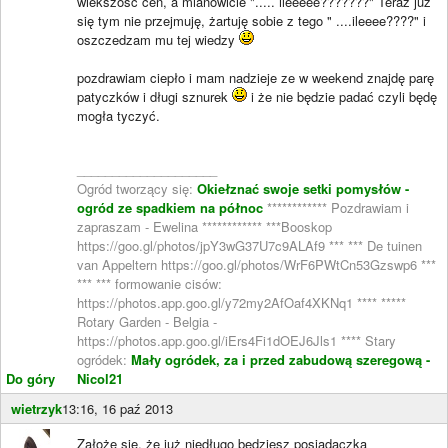
wiekszość cen, a mianowicie "..... ileeeee???????" Teraz już
się tym nie przejmuję, żartuję sobie z tego " ....ileeee????" i
oszczedzam mu tej wiedzy
pozdrawiam ciepło i mam nadzieje ze w weekend znajdę parę
patyczków i długi sznurek
i że nie będzie padać czyli będę
mogła tyczyć.
____________________
Ogród tworzący się:
Okiełznać swoje setki pomysłów -
ogród ze spadkiem na północ
************ Pozdrawiam i
zapraszam - Ewelina ************ ***Booskop
https://goo.gl/photos/jpY3wG37U7c9ALAf9 *** *** De tuinen
van Appeltern https://goo.gl/photos/WrF6PWtCn53Gzswp6 ***
*** *** formowanie cisów:
https://photos.app.goo.gl/y72my2AfOaf4XKNq1 **** *****
Rotary Garden - Belgia -
https://photos.app.goo.gl/iErs4Fi1dOEJ6Jls1 **** Stary
ogródek:
Mały ogródek, za i przed zabudową szeregową -
Do góry
Nicol21
wietrzyk
13:16, 16 paź 2013
Założę się, że już niedługo będziesz posiadaczką