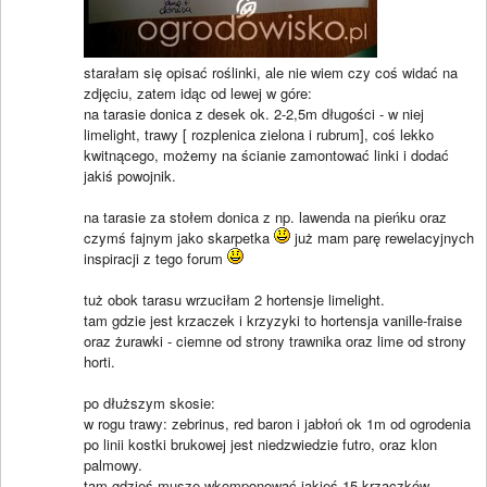
starałam się opisać roślinki, ale nie wiem czy coś widać na
zdjęciu, zatem idąc od lewej w góre:
na tarasie donica z desek ok. 2-2,5m długości - w niej
limelight, trawy [ rozplenica zielona i rubrum], coś lekko
kwitnącego, możemy na ścianie zamontować linki i dodać
jakiś powojnik.
na tarasie za stołem donica z np. lawenda na pieńku oraz
czymś fajnym jako skarpetka
już mam parę rewelacyjnych
inspiracji z tego forum
tuż obok tarasu wrzuciłam 2 hortensje limelight.
tam gdzie jest krzaczek i krzyzyki to hortensja vanille-fraise
oraz żurawki - ciemne od strony trawnika oraz lime od strony
horti.
po dłuższym skosie:
w rogu trawy: zebrinus, red baron i jabłoń ok 1m od ogrodenia
po linii kostki brukowej jest niedzwiedzie futro, oraz klon
palmowy.
tam gdzieś muszę wkomponować jakieś 15 krzaczków