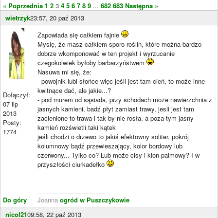
« Poprzednia
1
2
3
4
5
6
7
8
9
...
682
683
Następna »
wietrzyk
23:57, 20 paź 2013
Zapowiada się całkiem fajnie
Myslę, że masz całkiem sporo roślin, które można bardzo
dobrze wkomponować w ten projekt i wyrzucanie
czegokolwiek byłoby barbarzyństwem
Nasuwa mi się, że:
- powojnik lubi słońce więc jeśli jest tam cień, to może inne
kwitnące dać, ale jakie...?
Dołączył:
- pod murem od sąsiada, przy schodach może nawierzchnia z
07 lip
jasnych kamieni, badź płyt zamiast trawy, jesli jest tam
2013
zacienione to trawa i tak by nie rosła, a poza tym jasny
Posty:
kamień rozświetli taki kątek
1774
jeśli chodzi o drzewo to jakiś efektowny soliter, pokrój
kolumnowy bądź przewieszający, kolor bordowy lub
czerwony... Tylko co? Lub może cisy i klon palmowy? I w
przyszłości ciurkadełko
____________________
Do góry
Joanna
ogród w Puszczykowie
nicol21
09:58, 22 paź 2013