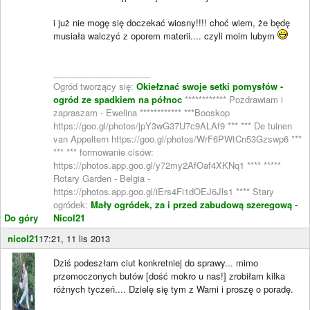
i już nie mogę się doczekać wiosny!!!! choć wiem, że będę
musiała walczyć z oporem materii.... czyli moim lubym
____________________
Ogród tworzący się:
Okiełznać swoje setki pomysłów -
ogród ze spadkiem na północ
************ Pozdrawiam i
zapraszam - Ewelina ************ ***Booskop
https://goo.gl/photos/jpY3wG37U7c9ALAf9 *** *** De tuinen
van Appeltern https://goo.gl/photos/WrF6PWtCn53Gzswp6 ***
*** *** formowanie cisów:
https://photos.app.goo.gl/y72my2AfOaf4XKNq1 **** *****
Rotary Garden - Belgia -
https://photos.app.goo.gl/iErs4Fi1dOEJ6Jls1 **** Stary
ogródek:
Mały ogródek, za i przed zabudową szeregową -
Do góry
Nicol21
nicol21
17:21, 11 lis 2013
Dziś podeszłam ciut konkretniej do sprawy... mimo
przemoczonych butów [dość mokro u nas!] zrobiłam kilka
różnych tyczeń.... Dzielę się tym z Wami i proszę o poradę.