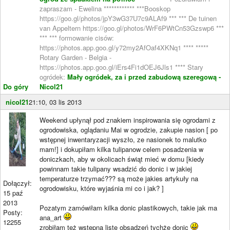
zapraszam - Ewelina ************ ***Booskop
https://goo.gl/photos/jpY3wG37U7c9ALAf9 *** *** De tuinen
van Appeltern https://goo.gl/photos/WrF6PWtCn53Gzswp6 ***
*** *** formowanie cisów:
https://photos.app.goo.gl/y72my2AfOaf4XKNq1 **** *****
Rotary Garden - Belgia -
https://photos.app.goo.gl/iErs4Fi1dOEJ6Jls1 **** Stary
ogródek:
Mały ogródek, za i przed zabudową szeregową -
Do góry
Nicol21
nicol21
21:10, 03 lis 2013
Weekend upłynął pod znakiem inspirowania się ogrodami z
ogrodowiska, oglądaniu Mai w ogrodzie, zakupie nasion [ po
wstępnej inwentaryzacji wyszło, ze nasionek to malutko
mam!] i dokupiłam kilka tulipanow celem posadzenia w
doniczkach, aby w okolicach świąt mieć w domu [kiedy
powinnam takie tulipany wsadzić do donic i w jakiej
temperaturze trzymać??? są może jakies artykuły na
Dołączył:
ogrodowisku, które wyjaśnia mi co i jak? ]
15 paź
2013
Pozatym zamówiłam kilka donic plastikowych, takie jak ma
Posty:
ana_art
12255
zrobiłam też wstępna listę obsadzeń tychże donic