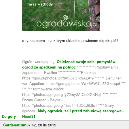
a tymczasem - na którym układzie powinnam się skupić?
____________________
Ogród tworzący się:
Okiełznać swoje setki pomysłów -
ogród ze spadkiem na północ
************ Pozdrawiam i
zapraszam - Ewelina ************ ***Booskop
https://goo.gl/photos/jpY3wG37U7c9ALAf9 *** *** De tuinen
van Appeltern https://goo.gl/photos/WrF6PWtCn53Gzswp6 ***
*** *** formowanie cisów:
https://photos.app.goo.gl/y72my2AfOaf4XKNq1 **** *****
Rotary Garden - Belgia -
https://photos.app.goo.gl/iErs4Fi1dOEJ6Jls1 **** Stary
ogródek:
Mały ogródek, za i przed zabudową szeregową -
Do góry
Nicol21
Gardenarium
07:42, 28 lis 2013