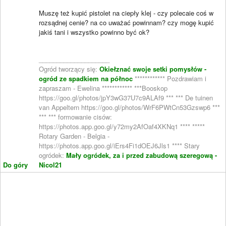
Muszę też kupić pistolet na ciepły klej - czy polecaie coś w
rozsądnej cenie? na co uważać powinnam? czy mogę kupić
jakiś tani i wszystko powinno być ok?
____________________
Ogród tworzący się:
Okiełznać swoje setki pomysłów -
ogród ze spadkiem na północ
************ Pozdrawiam i
zapraszam - Ewelina ************ ***Booskop
https://goo.gl/photos/jpY3wG37U7c9ALAf9 *** *** De tuinen
van Appeltern https://goo.gl/photos/WrF6PWtCn53Gzswp6 ***
*** *** formowanie cisów:
https://photos.app.goo.gl/y72my2AfOaf4XKNq1 **** *****
Rotary Garden - Belgia -
https://photos.app.goo.gl/iErs4Fi1dOEJ6Jls1 **** Stary
ogródek:
Mały ogródek, za i przed zabudową szeregową -
Do góry
Nicol21