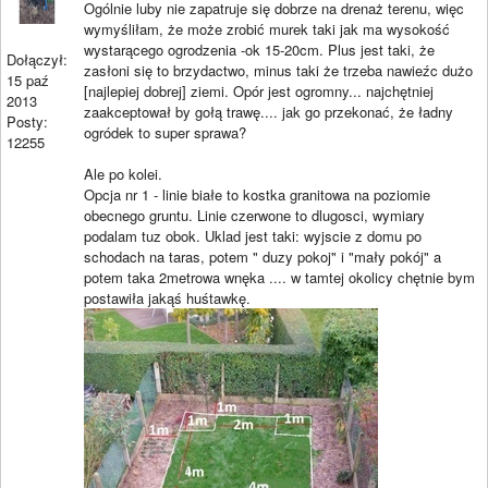
Ogólnie luby nie zapatruje się dobrze na drenaż terenu, więc
wymyśliłam, że może zrobić murek taki jak ma wysokość
wystarącego ogrodzenia -ok 15-20cm. Plus jest taki, że
Dołączył:
zasłoni się to brzydactwo, minus taki że trzeba nawieźc dużo
15 paź
[najlepiej dobrej] ziemi. Opór jest ogromny... najchętniej
2013
zaakceptował by gołą trawę.... jak go przekonać, że ładny
Posty:
ogródek to super sprawa?
12255
Ale po kolei.
Opcja nr 1 - linie białe to kostka granitowa na poziomie
obecnego gruntu. Linie czerwone to dlugosci, wymiary
podalam tuz obok. Uklad jest taki: wyjscie z domu po
schodach na taras, potem " duzy pokoj" i "mały pokój" a
potem taka 2metrowa wnęka .... w tamtej okolicy chętnie bym
postawiła jakąś huśtawkę.