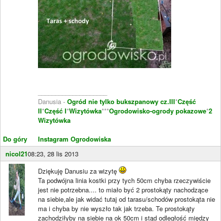
____________________
Danusia -
Ogród nie tylko bukszpanowy cz.III
*
Część
II
*
Część I
*
Wizytówka
***
Ogrodowisko-ogrody pokazowe
*
2
Wizytówka
Do góry
Instagram Ogrodowiska
nicol21
08:23, 28 lis 2013
Dziękuję Danusiu za wizytę
Ta podwójna linia kostki przy tych 50cm chyba rzeczywiście
jest nie potrzebna.... to miało być 2 prostokąty nachodzące
na siebie,ale jak widać tutaj od tarasu/schodów prostokąta nie
ma i chyba by nie wyszło tak jak trzeba. Te prostokąty
zachodziłyby na siebie na ok 50cm i stąd odległość między