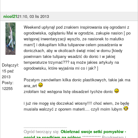
nicol21
21:10, 03 lis 2013
Weekend upłynął pod znakiem inspirowania się ogrodami z
ogrodowiska, oglądaniu Mai w ogrodzie, zakupie nasion [ po
wstępnej inwentaryzacji wyszło, ze nasionek to malutko
mam!] i dokupiłam kilka tulipanow celem posadzenia w
doniczkach, aby w okolicach świąt mieć w domu [kiedy
powinnam takie tulipany wsadzić do donic i w jakiej
temperaturze trzymać??? są może jakies artykuły na
Dołączył:
ogrodowisku, które wyjaśnia mi co i jak? ]
15 paź
2013
Pozatym zamówiłam kilka donic plastikowych, takie jak ma
Posty:
ana_art
12255
zrobiłam też wstępna listę obsadzeń tychże donic
i już nie mogę się doczekać wiosny!!!! choć wiem, że będę
musiała walczyć z oporem materii.... czyli moim lubym
____________________
Ogród tworzący się:
Okiełznać swoje setki pomysłów -
ogród ze spadkiem na północ
************ Pozdrawiam i