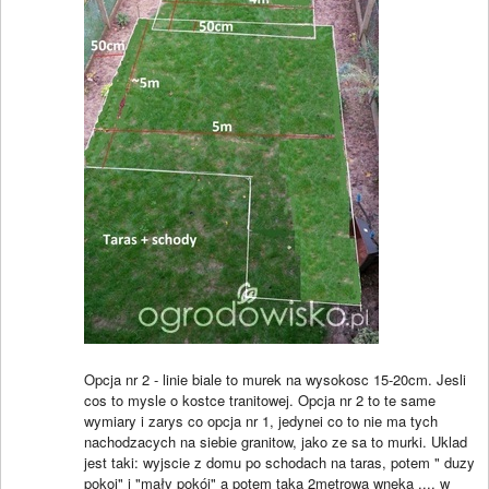
Opcja nr 2 - linie biale to murek na wysokosc 15-20cm. Jesli
cos to mysle o kostce tranitowej. Opcja nr 2 to te same
wymiary i zarys co opcja nr 1, jedynei co to nie ma tych
nachodzacych na siebie granitow, jako ze sa to murki. Uklad
jest taki: wyjscie z domu po schodach na taras, potem " duzy
pokoj" i "mały pokój" a potem taka 2metrowa wnęka .... w