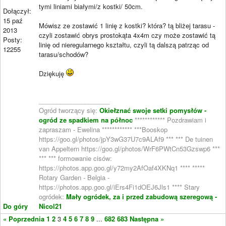
tymi liniami białymi/z kostki/ 50cm.
Dołączył:
15 paź
Mówisz ze zostawić 1 linię z kostki? która? tą bliżej tarasu -
2013
czyli zostawić obrys prostokąta 4x4m czy może zostawić tą
Posty:
linię od nieregularnego kształtu, czyli tą dalszą patrząc od
12255
tarasu/schodów?
Dziękuję
____________________
Ogród tworzący się:
Okiełznać swoje setki pomysłów -
ogród ze spadkiem na północ
************ Pozdrawiam i
zapraszam - Ewelina ************ ***Booskop
https://goo.gl/photos/jpY3wG37U7c9ALAf9 *** *** De tuinen
van Appeltern https://goo.gl/photos/WrF6PWtCn53Gzswp6 ***
*** *** formowanie cisów:
https://photos.app.goo.gl/y72my2AfOaf4XKNq1 **** *****
Rotary Garden - Belgia -
https://photos.app.goo.gl/iErs4Fi1dOEJ6Jls1 **** Stary
ogródek:
Mały ogródek, za i przed zabudową szeregową -
Do góry
Nicol21
« Poprzednia
1
2
3
4
5
6
7
8
9
...
682
683
Następna »