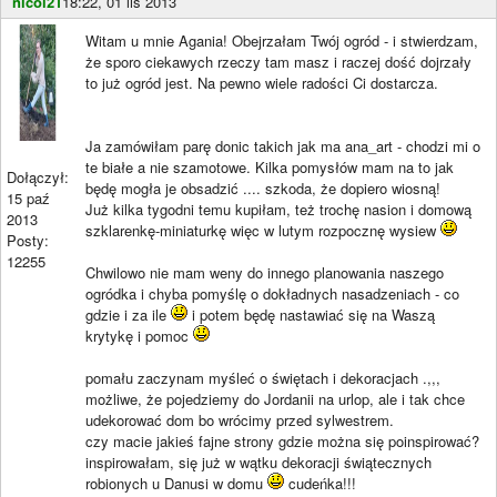
nicol21
18:22, 01 lis 2013
Witam u mnie Agania! Obejrzałam Twój ogród - i stwierdzam,
że sporo ciekawych rzeczy tam masz i raczej dość dojrzały
to już ogród jest. Na pewno wiele radości Ci dostarcza.
Ja zamówiłam parę donic takich jak ma ana_art - chodzi mi o
te białe a nie szamotowe. Kilka pomysłów mam na to jak
Dołączył:
będę mogła je obsadzić .... szkoda, że dopiero wiosną!
15 paź
Już kilka tygodni temu kupiłam, też trochę nasion i domową
2013
szklarenkę-miniaturkę więc w lutym rozpocznę wysiew
Posty:
12255
Chwilowo nie mam weny do innego planowania naszego
ogródka i chyba pomyślę o dokładnych nasadzeniach - co
gdzie i za ile
i potem będę nastawiać się na Waszą
krytykę i pomoc
pomału zaczynam myśleć o świętach i dekoracjach .,,,
możliwe, że pojedziemy do Jordanii na urlop, ale i tak chce
udekorować dom bo wrócimy przed sylwestrem.
czy macie jakieś fajne strony gdzie można się poinspirować?
inspirowałam, się już w wątku dekoracji świątecznych
robionych u Danusi w domu
cudeńka!!!