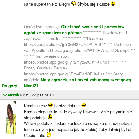
są te super-tanie z allegro
Chyba się skusze
____________________
Ogród tworzący się:
Okiełznać swoje setki pomysłów -
ogród ze spadkiem na północ
************ Pozdrawiam i
zapraszam - Ewelina ************ ***Booskop
https://goo.gl/photos/jpY3wG37U7c9ALAf9 *** *** De tuinen
van Appeltern https://goo.gl/photos/WrF6PWtCn53Gzswp6 ***
*** *** formowanie cisów:
https://photos.app.goo.gl/y72my2AfOaf4XKNq1 **** *****
Rotary Garden - Belgia -
https://photos.app.goo.gl/iErs4Fi1dOEJ6Jls1 **** Stary
ogródek:
Mały ogródek, za i przed zabudową szeregową -
Do góry
Nicol21
wietrzyk
10:05, 22 paź 2013
Kombinujesz
bardzo dobrze
Bardzo eleganckie takie dywany trawowe. Mnie przynajmniej
się podobają
Wstaw podpis z linkiem koniecznie (w wątku o szczegółach
technicznych jest napisane jak to zrobić) żeby łatwiej był do
Ciebie trafić