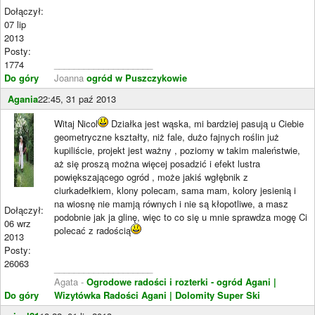
Dołączył:
07 lip
2013
Posty:
1774
____________________
Do góry
Joanna
ogród w Puszczykowie
Agania
22:45, 31 paź 2013
Witaj Nicol
Działka jest wąska, mi bardziej pasują u Ciebie
geometryczne kształty, niż fale, dużo fajnych roślin już
kupiliście, projekt jest ważny , poziomy w takim maleństwie,
aż się proszą można więcej posadzić i efekt lustra
powiększającego ogród , może jakiś wgłębnik z
ciurkadełkiem, klony polecam, sama mam, kolory jesienią i
na wiosnę nie mamją równych i nie są kłopotliwe, a masz
Dołączył:
podobnie jak ja glinę, więc to co się u mnie sprawdza mogę Ci
06 wrz
polecać z radością
2013
Posty:
26063
____________________
Agata -
Ogrodowe radości i rozterki - ogród Agani
|
Do góry
Wizytówka Radości Agani
| Dolomity Super Ski