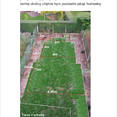
tamtej okolicy chętnie bym postawiła jakąś huśtawkę.