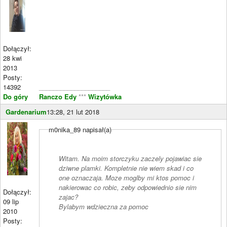
Dołączył:
28 kwi
2013
Posty:
14392
____________________
Do góry
Ranczo Edy
***
Wizytówka
Gardenarium
13:28, 21 lut 2018
m0nika_89 napisał(a)
Witam. Na moim storczyku zaczely pojawiac sie
dziwne plamki. Kompletnie nie wiem skad i co
one oznaczaja. Moze moglby mi ktos pomoc i
nakierowac co robic, zeby odpowiednio sie nim
Dołączył:
zajac?
09 lip
Bylabym wdzieczna za pomoc
2010
Posty: