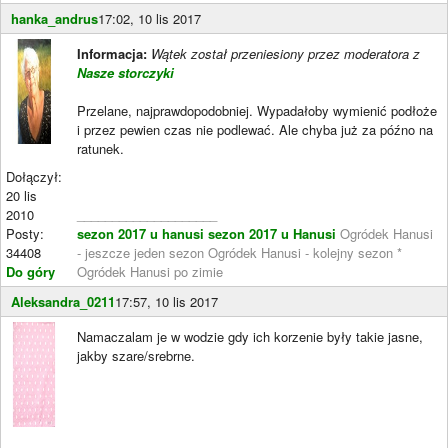
hanka_andrus
17:02, 10 lis 2017
Informacja:
Wątek został przeniesiony przez moderatora z
Nasze storczyki
Przelane, najprawdopodobniej. Wypadałoby wymienić podłoże
i przez pewien czas nie podlewać. Ale chyba już za późno na
ratunek.
Dołączył:
20 lis
2010
____________________
Posty:
sezon 2017 u hanusi
sezon 2017 u Hanusi
Ogródek Hanusi
34408
- jeszcze jeden sezon Ogródek Hanusi - kolejny sezon *
Do góry
Ogródek Hanusi po zimie
Aleksandra_0211
17:57, 10 lis 2017
Namaczalam je w wodzie gdy ich korzenie były takie jasne,
jakby szare/srebrne.