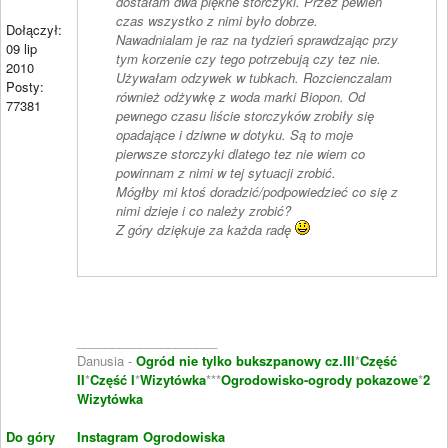
dostałam dwa piękne storczyki. Przez pewien
czas wszystko z nimi było dobrze.
Dołączył:
Nawadnialam je raz na tydzień sprawdzając przy
09 lip
tym korzenie czy tego potrzebują czy tez nie.
2010
Używałam odzywek w tubkach. Rozcienczalam
Posty:
również odżywkę z woda marki Biopon. Od
77381
pewnego czasu liście storczyków zrobiły się
opadające i dziwne w dotyku. Są to moje
pierwsze storczyki dlatego tez nie wiem co
powinnam z nimi w tej sytuacji zrobić.
Mógłby mi ktoś doradzić/podpowiedzieć co się z
nimi dzieje i co należy zrobić?
Z góry dziękuje za każda radę
____________________
Danusia -
Ogród nie tylko bukszpanowy cz.III
*
Część
II
*
Część I
*
Wizytówka
***
Ogrodowisko-ogrody pokazowe
*
2
Wizytówka
Do góry
Instagram Ogrodowiska