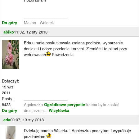
____________________
Do góry
Mazan - Walerek
abiko
11:32, 12 sty 2018
Eda u mnie poskutkowała zmiana podłoża, wyparzenie
doniczki i dobre przelanie korzeni. Ziemiórki to pikuś przy
wełnowcach
Powodzenia.
Dołączył:
15 wrz
2011
Posty:
____________________
8433
Agnieszka
Ogródkowe perypetie
Trzeba było zostać
Do góry
dresiarzem...
Wizytówka
eda
00:07, 13 sty 2018
Dziękuję bardzo Walerku i Agnieszko poczytam i wypróbuję
pozdrawiam