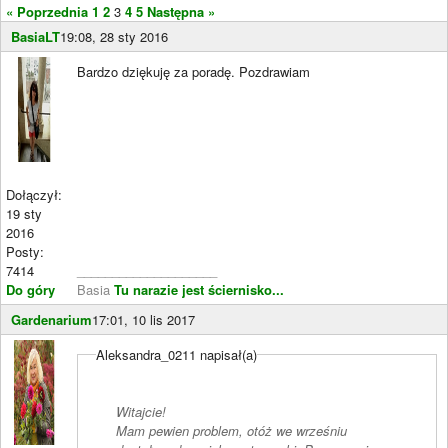
« Poprzednia
1
2
3
4
5
Następna »
BasiaLT
19:08, 28 sty 2016
Bardzo dziękuję za poradę. Pozdrawiam
Dołączył:
19 sty
2016
Posty:
7414
____________________
Do góry
Basia
Tu narazie jest ściernisko...
Gardenarium
17:01, 10 lis 2017
Aleksandra_0211 napisał(a)
Witajcie!
Mam pewien problem, otóż we wrześniu