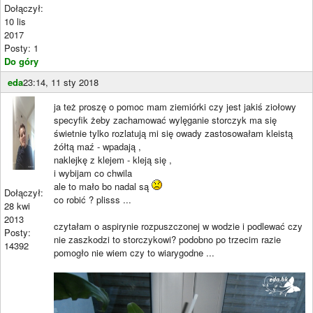
Dołączył:
10 lis
2017
Posty: 1
Do góry
eda
23:14, 11 sty 2018
ja też proszę o pomoc mam ziemiórki czy jest jakiś ziołowy
specyfik żeby zachamować wylęganie storczyk ma się
świetnie tylko rozlatują mi się owady zastosowałam kleistą
żółtą maź - wpadają ,
naklejkę z klejem - kleją się ,
i wybijam co chwila
ale to mało bo nadal są
Dołączył:
co robić ? plisss ...
28 kwi
2013
czytałam o aspirynie rozpuszczonej w wodzie i podlewać czy
Posty:
nie zaszkodzi to storczykowi? podobno po trzecim razie
14392
pomogło nie wiem czy to wiarygodne ...