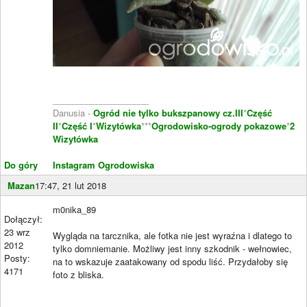
____________________
Danusia -
Ogród nie tylko bukszpanowy cz.III
*
Część
II
*
Część I
*
Wizytówka
***
Ogrodowisko-ogrody pokazowe
*
2
Wizytówka
Do góry
Instagram Ogrodowiska
Mazan
17:47, 21 lut 2018
m0nika_89
Dołączył:
23 wrz
Wygląda na tarcznika, ale fotka nie jest wyraźna i dlatego to
2012
tylko domniemanie. Możliwy jest inny szkodnik - wełnowiec,
Posty:
na to wskazuje zaatakowany od spodu liść. Przydałoby się
4171
foto z bliska.