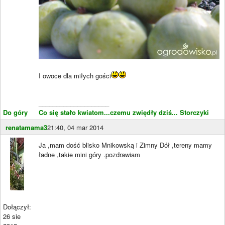
I owoce dla miłych gości
____________________
Do góry
Co się stało kwiatom...czemu zwiędły dziś...
Storczyki
renatamama3
21:40, 04 mar 2014
Ja ,mam dość blisko Mnikowską i Zimny Dół ,tereny mamy
ładne ,takie mini góry .pozdrawiam
Dołączył:
26 sie