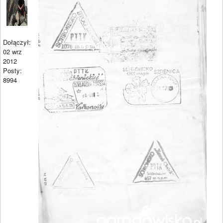
Dołączył:
02 wrz
2012
Posty:
8994