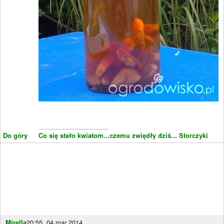
____________________
Do góry
Co się stało kwiatom...czemu zwiędły dziś...
Storczyki
Mirella
20:55, 04 mar 2014