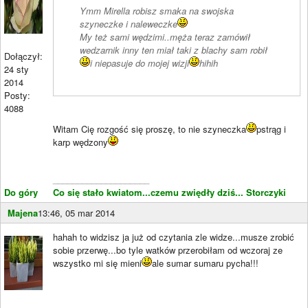
Ymm Mirella robisz smaka na swojska
szyneczke i naleweczke
My też sami wędzimi..męża teraz zamówił
wedzarnik inny ten miał taki z blachy sam robił
Dołączył:
i niepasuje do mojej wizji
hihih
24 sty
2014
Posty:
4088
Witam Cię rozgość się proszę, to nie szyneczka
pstrąg i
karp wędzony
____________________
Do góry
Co się stało kwiatom...czemu zwiędły dziś...
Storczyki
Majena
13:46, 05 mar 2014
hahah to widzisz ja już od czytania zle widze...musze zrobić
sobie przerwę...bo tyle watków przerobiłam od wczoraj ze
wszystko mi się mieni
ale sumar sumaru pycha!!!