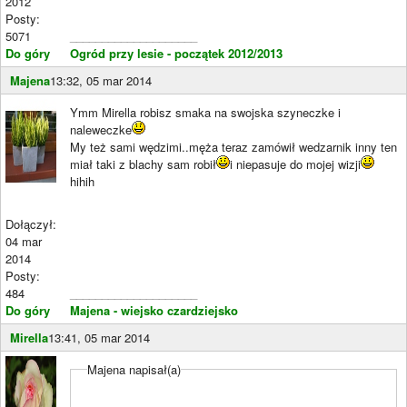
2012
Posty:
5071
____________________
Do góry
Ogród przy lesie - początek 2012/2013
Majena
13:32, 05 mar 2014
Ymm Mirella robisz smaka na swojska szyneczke i
naleweczke
My też sami wędzimi..męża teraz zamówił wedzarnik inny ten
miał taki z blachy sam robił
i niepasuje do mojej wizji
hihih
Dołączył:
04 mar
2014
Posty:
484
____________________
Do góry
Majena - wiejsko czardziejsko
Mirella
13:41, 05 mar 2014
Majena napisał(a)