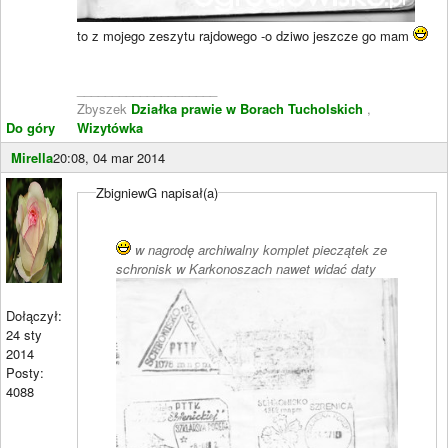
to z mojego zeszytu rajdowego -o dziwo jeszcze go mam
____________________
Zbyszek
Działka prawie w Borach Tucholskich
,
Do góry
Wizytówka
Mirella
20:08, 04 mar 2014
ZbigniewG napisał(a)
w nagrodę archiwalny komplet pieczątek ze
schronisk w Karkonoszach nawet widać daty
Dołączył:
24 sty
2014
Posty:
4088