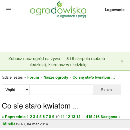
Logowanie
Zobacz nasz ogród na żywo — 8 i 9 sierpnia (sobota-
×
niedziela), kiermasz w niedzielę
Gdzie jesteś »
Forum
»
Nasze ogrody
»
Co się stało kwiatom ...
Szukaj
Co się stało kwiatom ...
« Poprzednia
1
2
3
4
5
6
7
8
9
10
11
12
13
14
...
415
416
Następna »
Mirella
19:43, 04 mar 2014