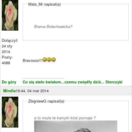
Mala_Mi napisał(a)
Brama Bolechowicka?
Dołączył:
24 sty
2014
Posty:
Bravoooo!!!
4088
____________________
Do góry
Co się stało kwiatom...czemu zwiędły dziś...
Storczyki
Mirella
19:44, 04 mar 2014
ZbigniewG napisał(a)
a to może te kamyki ktoś poznaje ?