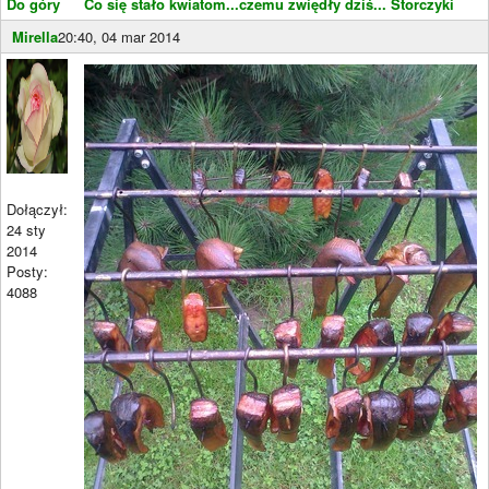
Do góry
Co się stało kwiatom...czemu zwiędły dziś...
Storczyki
Mirella
20:40, 04 mar 2014
Dołączył:
24 sty
2014
Posty:
4088