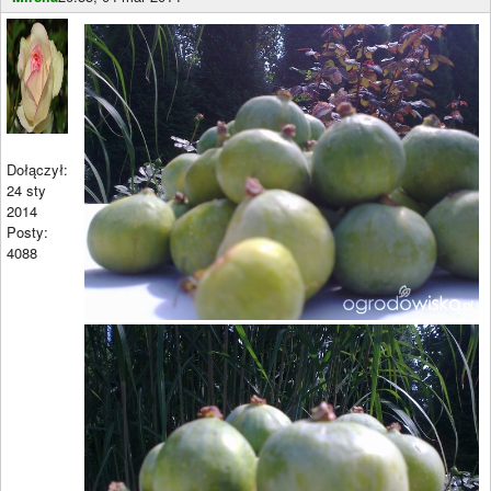
Dołączył:
24 sty
2014
Posty:
4088