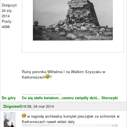
Dołączył:
24 sty
2014
Posty:
4088
Ruiny pomnika Wilhelma I na Wielkim Szyszaku w
Karkonoszach
?
____________________
Do góry
Co się stało kwiatom...czemu zwiędły dziś...
Storczyki
ZbigniewG
19:58, 04 mar 2014
w nagrodę archiwalny komplet pieczątek ze schronisk w
Karkonoszach nawet widać daty