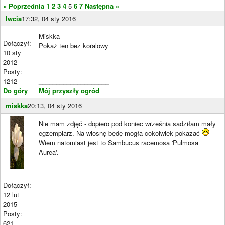
« Poprzednia
1
2
3
4
5
6
7
Następna »
Iwcia
17:32, 04 sty 2016
Miskka
Dołączył:
Pokaż ten bez koralowy
10 sty
2012
Posty:
1212
____________________
Do góry
Mój przyszły ogród
miskka
20:13, 04 sty 2016
Nie mam zdjęć - dopiero pod koniec września sadziłam mały
egzemplarz. Na wiosnę będę mogła cokolwiek pokazać
Wiem natomiast jest to Sambucus racemosa 'Pulmosa
Aurea'.
Dołączył:
12 lut
2015
Posty:
621