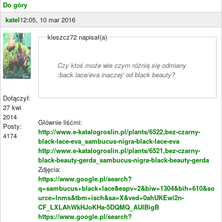
Do góry
katel
12:05, 10 mar 2016
kleszcz72 napisał(a)
Czy ktoś może wie czym różnią się odmiany
:back lace/eva inaczej/ od black beauty?
Dołączył:
27 kwi
2014
Głównie liśćmi:
Posty:
http://www.e-katalogroslin.pl/plants/6522,bez-czarny-
4174
black-lace-eva_sambucus-nigra-black-lace-eva
http://www.e-katalogroslin.pl/plants/6521,bez-czarny-
black-beauty-gerda_sambucus-nigra-black-beauty-gerda
Zdjęcia:
https://www.google.pl/search?
q=sambucus+black+lace&espv=2&biw=1304&bih=610&so
urce=lnms&tbm=isch&sa=X&ved=0ahUKEwi2n-
CF_LXLAhWkHJoKHa-5DQMQ_AUIBigB
https://www.google.pl/search?