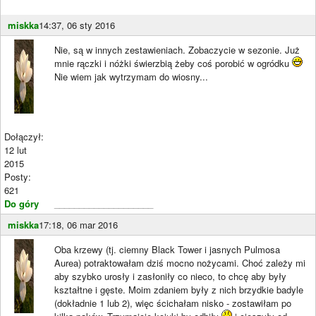
miskka
14:37, 06 sty 2016
Nie, są w innych zestawieniach. Zobaczycie w sezonie. Już
mnie rączki i nóżki świerzbią żeby coś porobić w ogródku
Nie wiem jak wytrzymam do wiosny...
Dołączył:
12 lut
2015
Posty:
621
Do góry
____________________
miskka
17:18, 06 mar 2016
Oba krzewy (tj. ciemny Black Tower i jasnych Pulmosa
Aurea) potraktowałam dziś mocno nożycami. Choć zależy mi
aby szybko urosły i zasłoniły co nieco, to chcę aby były
kształtne i gęste. Moim zdaniem były z nich brzydkie badyle
(dokładnie 1 lub 2), więc ścichałam nisko - zostawiłam po