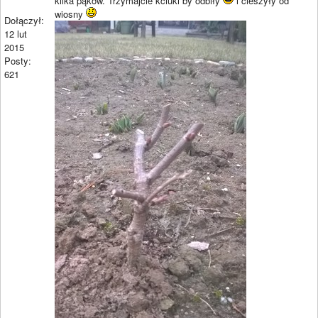
kilka pąków. Trzymajcie kciuki by odbiły
i cieszyły od
wiosny
Dołączył:
12 lut
2015
Posty:
621