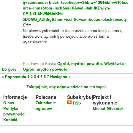
q=sambucus+black+lace&espv=2&biw=1304&bih=610&so
urce=lnms&tbm=isch&sa=X&ved=0ahUKEwi2n-
CF_LXLAhWkHJoKHa-
5DQMQ_AUIBigB#tbm=isch&q=sambucus+black+beauty
Edit:
Na pierwszych dwóch linkach przełącza na kolejną stronę,
trzeba wcisnąć cofnij po wejściu albo wpisz tam w
wyszukiwarkę.
____________________
Pozdrawiam Kaśka
Ogród, mydło i powidło.
Wizytówka -
Do góry
Ogród, mydło i powidło
« Poprzednia
1
2
3
4
5
6
7
Następna »
Zaloguj się, aby odpowiedzieć na ten wątek
Informacje
Polecane
Subskrybuj
Projekt i
wykonanie
O nas
Zakładanie
RSS
Polityka
ogrodów
Michał Młoźniak
prywatności
Kontakt