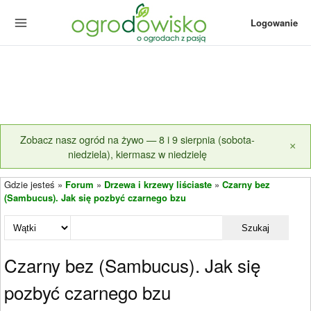
Logowanie
Zobacz nasz ogród na żywo — 8 i 9 sierpnia (sobota-
×
niedziela), kiermasz w niedzielę
Gdzie jesteś »
Forum
»
Drzewa i krzewy liściaste
»
Czarny bez
(Sambucus). Jak się pozbyć czarnego bzu
Szukaj
Czarny bez (Sambucus). Jak się
pozbyć czarnego bzu