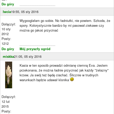
Do góry
____________________
Iwcia
19:55, 05 sty 2016
Wygooglałam go sobie. No ładniutki, nie powiem. Szkoda, że
Dołączył:
spory. Kolorystycznie bardzo by mi pasował.ciekawe czy
10 sty
można go jakoś przycinać
2012
Posty:
1212
____________________
Do góry
Mój przyszły ogród
miskka
21:05, 05 sty 2016
Kasia w ten sposób prowadzi odmianę ciemną Eva. Jestem
przekonana, że można ładnie przycinać jak każdy "żelazny"
krzew. Ja swój też będę ciachać. Ślicznie w trudnych
warunkach będzie udawał klonika
Dołączył:
12 lut
2015
Posty: