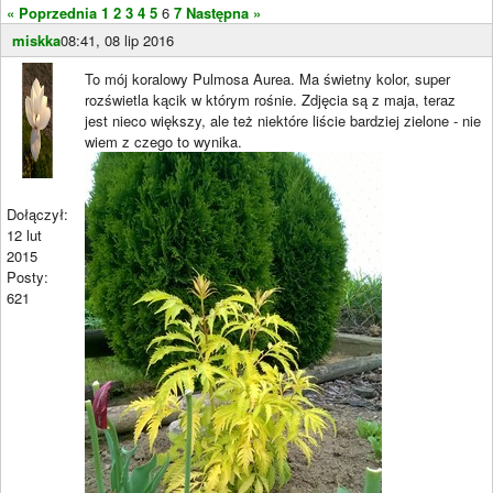
« Poprzednia
1
2
3
4
5
6
7
Następna »
miskka
08:41, 08 lip 2016
To mój koralowy Pulmosa Aurea. Ma świetny kolor, super
rozświetla kącik w którym rośnie. Zdjęcia są z maja, teraz
jest nieco większy, ale też niektóre liście bardziej zielone - nie
wiem z czego to wynika.
Dołączył:
12 lut
2015
Posty:
621