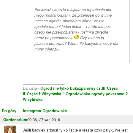
Ponieważ nie było miejsca na tej rabacie dla
niego, postanowiłam, że przeniosę go w inne
miejsce ogrodu, obiecałam córce, że nie
spadnie mu ani jeden listek... I stało się coś,
czego nie przewidziałam - roślinka zwiędła
zaraz po przesadzeniu
Czy można ją
jeszcze uratować? Wiem, ile badylek znaczy dla
mojej córeczki...
____________________
Danusia -
Ogród nie tylko bukszpanowy cz.III
*
Część
II
*
Część I
*
Wizytówka
***
Ogrodowisko-ogrody pokazowe
*
2
Wizytówka
Do góry
Instagram Ogrodowiska
Gardenarium
09:36, 27 wrz 2016
Jeśli badylek zrzucił tylko liście a reszta czyli patyk, nie jest