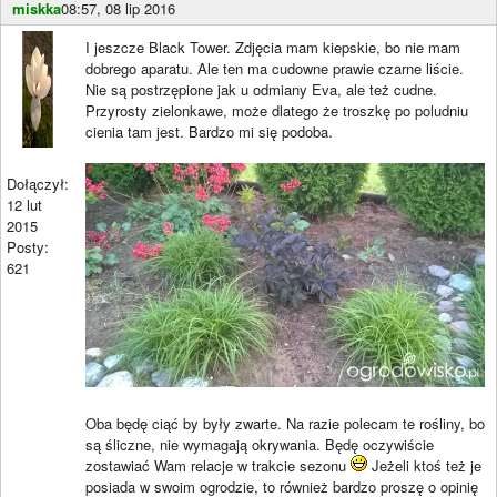
miskka
08:57, 08 lip 2016
I jeszcze Black Tower. Zdjęcia mam kiepskie, bo nie mam
dobrego aparatu. Ale ten ma cudowne prawie czarne liście.
Nie są postrzępione jak u odmiany Eva, ale też cudne.
Przyrosty zielonkawe, może dlatego że troszkę po poludniu
cienia tam jest. Bardzo mi się podoba.
Dołączył:
12 lut
2015
Posty:
621
Oba będę ciąć by były zwarte. Na razie polecam te rośliny, bo
są śliczne, nie wymagają okrywania. Będę oczywiście
zostawiać Wam relacje w trakcie sezonu
Jeżeli ktoś też je
posiada w swoim ogrodzie, to również bardzo proszę o opinię