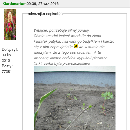
Gardenarium
09:36, 27 wrz 2016
mleczajka napisał(a)
Witajcie, potrzebuje pilnej porady.
Córcia zeszłej jesieni wsadziła do ziemi
kawałek patyka, nazwała go badylkiem i bardzo
się z nim zaprzyjaźniła
Ja w sumie nie
Dołączył:
wierzyłam, że z tego coś urośnie... A tu
09 lip
wczesną wiosna badylek wypuścił pierwsze
2010
listki, córka była prze-szczęśliwa.
Posty:
77381