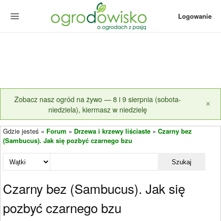
Logowanie
Zobacz nasz ogród na żywo — 8 i 9 sierpnia (sobota-
×
niedziela), kiermasz w niedzielę
Gdzie jesteś »
Forum
»
Drzewa i krzewy liściaste
»
Czarny bez
(Sambucus). Jak się pozbyć czarnego bzu
Szukaj
Czarny bez (Sambucus). Jak się
pozbyć czarnego bzu