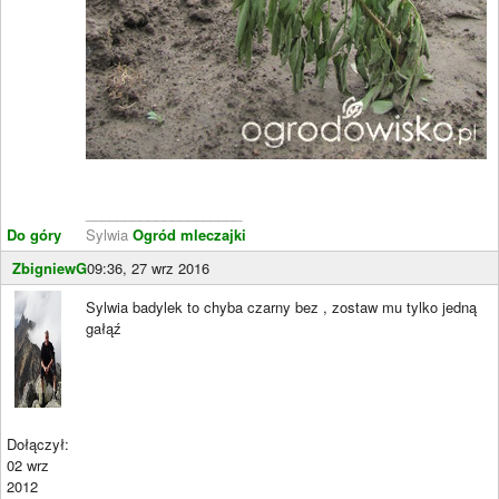
____________________
Do góry
Sylwia
Ogród mleczajki
ZbigniewG
09:36, 27 wrz 2016
Sylwia badylek to chyba czarny bez , zostaw mu tylko jedną
gałąź
Dołączył:
02 wrz
2012