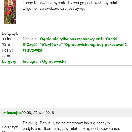
suchy to powinno być ok. Trzeba go podlewać aby miał
wilgotno i sprawdzać, czy jest żywy.
Dołączył:
____________________
09 lip
Danusia -
Ogród nie tylko bukszpanowy cz.III
*
Część
2010
II
*
Część I
*
Wizytówka
***
Ogrodowisko-ogrody pokazowe
*
2
Posty:
Wizytówka
77381
Do góry
Instagram Ogrodowiska
mleczajka
09:36, 27 wrz 2016
Dziękuję, Danusiu, że zainteresowałaś się naszym
Dołączył:
badylkiem. Dbam o to, aby miał mokro, dodatkowo u nas