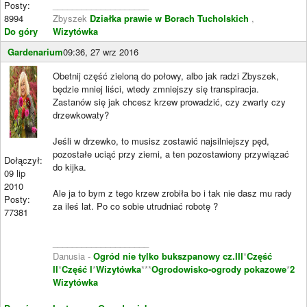
Posty:
____________________
8994
Zbyszek
Działka prawie w Borach Tucholskich
,
Do góry
Wizytówka
Gardenarium
09:36, 27 wrz 2016
Obetnij część zieloną do połowy, albo jak radzi Zbyszek,
będzie mniej liści, wtedy zmniejszy się transpiracja.
Zastanów się jak chcesz krzew prowadzić, czy zwarty czy
drzewkowaty?
Jeśli w drzewko, to musisz zostawić najsilniejszy pęd,
pozostałe uciąć przy ziemi, a ten pozostawiony przywiązać
Dołączył:
do kijka.
09 lip
2010
Ale ja to bym z tego krzew zrobiła bo i tak nie dasz mu rady
Posty:
za ileś lat. Po co sobie utrudniać robotę ?
77381
____________________
Danusia -
Ogród nie tylko bukszpanowy cz.III
*
Część
II
*
Część I
*
Wizytówka
***
Ogrodowisko-ogrody pokazowe
*
2
Wizytówka