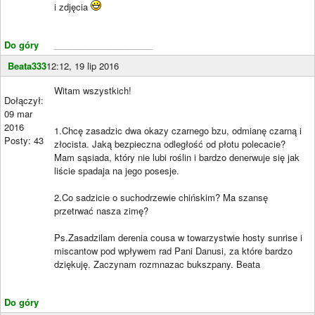
i zdjęcia
Do góry
____________________
Beata333
12:12, 19 lip 2016
Witam wszystkich!
Dołączył:
09 mar
2016
1.Chcę zasadzic dwa okazy czarnego bzu, odmianę czarną i
Posty: 43
złocista. Jaką bezpieczna odległość od płotu polecacie?
Mam sąsiada, który nie lubi roślin i bardzo denerwuje się jak
liście spadaja na jego posesje.
2.Co sadzicie o suchodrzewie chińskim? Ma szansę
przetrwać nasza zimę?
Ps.Zasadzilam derenia cousa w towarzystwie hosty sunrise i
miscantow pod wpływem rad Pani Danusi, za które bardzo
dziękuję. Zaczynam rozmnazac bukszpany. Beata
Do góry