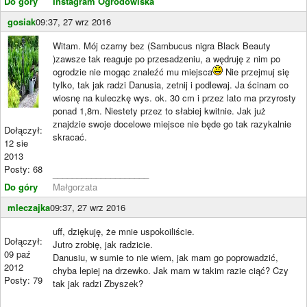
Do góry
Instagram Ogrodowiska
gosiak
09:37, 27 wrz 2016
Witam. Mój czarny bez (Sambucus nigra Black Beauty
)zawsze tak reaguje po przesadzeniu, a wędruję z nim po
ogrodzie nie mogąc znaleźć mu miejsca
Nie przejmuj się
tylko, tak jak radzi Danusia, zetnij i podlewaj. Ja ścinam co
wiosnę na kuleczkę wys. ok. 30 cm i przez lato ma przyrosty
ponad 1,8m. Niestety przez to słabiej kwitnie. Jak już
znajdzie swoje docelowe miejsce nie będe go tak razykalnie
Dołączył:
skracać.
12 sie
2013
Posty: 68
____________________
Do góry
Małgorzata
mleczajka
09:37, 27 wrz 2016
uff, dziękuję, że mnie uspokoiliście.
Dołączył:
Jutro zrobię, jak radzicie.
09 paź
Danusiu, w sumie to nie wiem, jak mam go poprowadzić,
2012
chyba lepiej na drzewko. Jak mam w takim razie ciąć? Czy
Posty: 79
tak jak radzi Zbyszek?