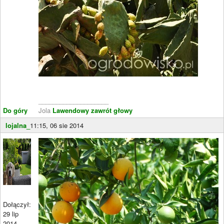
____________________
Do góry
Jola
Lawendowy zawrót głowy
lojalna_
11:15, 06 sie 2014
Dołączył:
29 lip
2014