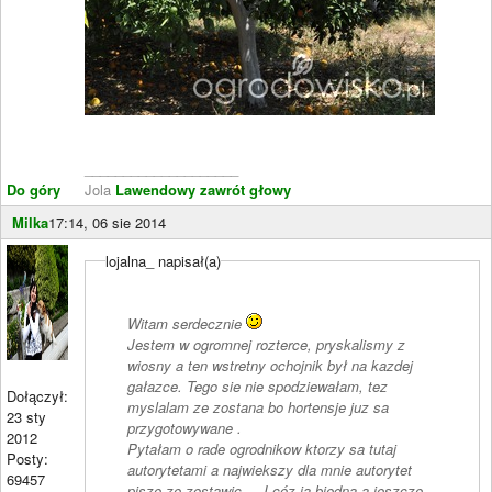
____________________
Do góry
Jola
Lawendowy zawrót głowy
Milka
17:14, 06 sie 2014
lojalna_ napisał(a)
Witam serdecznie
Jestem w ogromnej rozterce, pryskalismy z
wiosny a ten wstretny ochojnik był na kazdej
gałazce. Tego sie nie spodziewałam, tez
Dołączył:
myslalam ze zostana bo hortensje juz sa
23 sty
przygotowywane .
2012
Pytałam o rade ogrodnikow ktorzy sa tutaj
Posty:
autorytetami a najwiekszy dla mnie autorytet
69457
pisze ze zostawic ... I cóz ja biedna a jeszcze