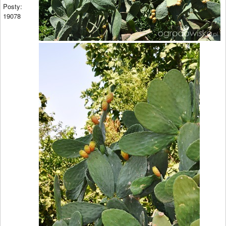
Posty:
19078