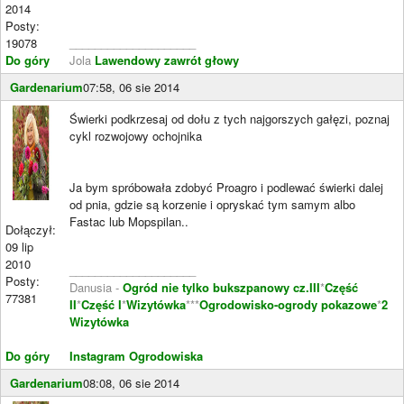
2014
Posty:
19078
____________________
Do góry
Jola
Lawendowy zawrót głowy
Gardenarium
07:58, 06 sie 2014
Świerki podkrzesaj od dołu z tych najgorszych gałęzi, poznaj
cykl rozwojowy ochojnika
Ja bym spróbowała zdobyć Proagro i podlewać świerki dalej
od pnia, gdzie są korzenie i opryskać tym samym albo
Fastac lub Mopspilan..
Dołączył:
09 lip
2010
____________________
Posty:
Danusia -
Ogród nie tylko bukszpanowy cz.III
*
Część
77381
II
*
Część I
*
Wizytówka
***
Ogrodowisko-ogrody pokazowe
*
2
Wizytówka
Do góry
Instagram Ogrodowiska
Gardenarium
08:08, 06 sie 2014