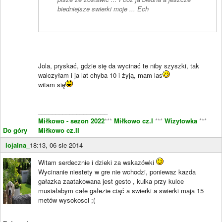
biedniejsze swierki moje ... Ech
Jola, pryskać, gdzie się da wycinać te niby szyszki, tak
walczyłam i ja lat chyba 10 i żyją, mam las
witam się
____________________
Miłkowo - sezon 2022
***
Miłkowo cz.I
***
Wizytowka
***
Do góry
Miłkowo cz.II
lojalna_
18:13, 06 sie 2014
Witam serdecznie i dzieki za wskazówki
Wycinanie niestety w gre nie wchodzi, poniewaz kazda
gałazka zaatakowana jest gesto , kulka przy kulce
musiałabym całe gałezie ciąć a swierki a swierki maja 15
metów wysokosci ;(