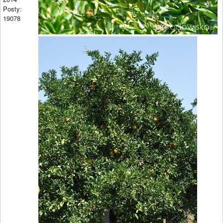
Posty:
19078