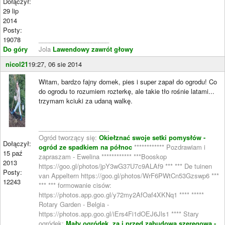
Dołączył:
29 lip
2014
Posty:
19078
____________________
Do góry
Jola
Lawendowy zawrót głowy
nicol21
19:27, 06 sie 2014
Witam, bardzo fajny domek, pies i super zapał do ogrodu! Co
do ogrodu to rozumiem rozterkę, ale takie tło rośnie latami...
trzymam kciuki za udaną walkę.
____________________
Ogród tworzący się:
Okiełznać swoje setki pomysłów -
Dołączył:
ogród ze spadkiem na północ
************ Pozdrawiam i
15 paź
zapraszam - Ewelina ************ ***Booskop
2013
https://goo.gl/photos/jpY3wG37U7c9ALAf9 *** *** De tuinen
Posty:
van Appeltern https://goo.gl/photos/WrF6PWtCn53Gzswp6 ***
12243
*** *** formowanie cisów:
https://photos.app.goo.gl/y72my2AfOaf4XKNq1 **** *****
Rotary Garden - Belgia -
https://photos.app.goo.gl/iErs4Fi1dOEJ6Jls1 **** Stary
ogródek:
Mały ogródek, za i przed zabudową szeregową -