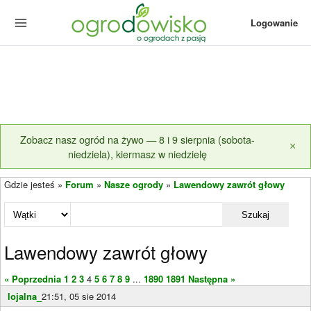
Logowanie
Zobacz nasz ogród na żywo — 8 i 9 sierpnia (sobota-
×
niedziela), kiermasz w niedzielę
Gdzie jesteś »
Forum
»
Nasze ogrody
»
Lawendowy zawrót głowy
Szukaj
Lawendowy zawrót głowy
« Poprzednia
1
2
3
4
5
6
7
8
9
...
1890
1891
Następna »
lojalna_
21:51, 05 sie 2014