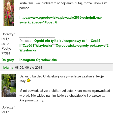
Wkleiłam Twój problem z ochojnikami tutaj, może uzyskasz
pomoc
https://www.ogrodowisko.pl/watek/2615-ochojnik-na-
swierku?page=1#post_6
Dołączył:
____________________
09 lip
Danusia -
Ogród nie tylko bukszpanowy cz.III
*
Część
2010
II
*
Część I
*
Wizytówka
***
Ogrodowisko-ogrody pokazowe
*
2
Posty:
Wizytówka
77381
Do góry
Instagram Ogrodowiska
lojalna_
08:09, 06 sie 2014
Danusiu bardzo Ci dziekuję oczywiście ze zastsuje Twoje
rady
M mi powiedział ze zrobiłam zdjecie, ktore moze wprowadzać
w błąd. Nie widac na nim jakie są chudziutkie i brązowe ...
Ale powalczymy.
Dołączył:
29 lip