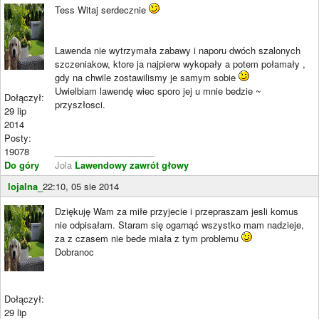
Tess Witaj serdecznie
Lawenda nie wytrzymała zabawy i naporu dwóch szalonych
szczeniakow, ktore ja najpierw wykopały a potem połamały ,
gdy na chwile zostawilismy je samym sobie
Uwielbiam lawendę wiec sporo jej u mnie bedzie ~
Dołączył:
przyszłosci.
29 lip
2014
Posty:
19078
____________________
Do góry
Jola
Lawendowy zawrót głowy
lojalna_
22:10, 05 sie 2014
Dziękuję Wam za miłe przyjecie i przepraszam jesli komus
nie odpisałam. Staram się ogarnąć wszystko mam nadzieje,
za z czasem nie bede miała z tym problemu
Dobranoc
Dołączył:
29 lip