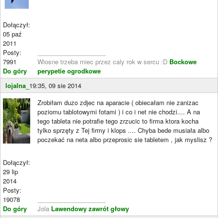
Dołączył:
05 paź
2011
Posty:
____________________
7991
Wiosne trzeba miec przez caly rok w sercu :D
Bockowe
Do góry
perypetie ogrodkowe
lojalna_
19:35, 09 sie 2014
Zrobiłam duzo zdjec na aparacie ( obiecałam nie zanizac
poziomu tablotowymi fotami ) i co i net nie chodzi.... A na
tego tableta nie potrafie tego zrzucic to firma ktora kocha
tylko sprzęty z Tej firmy i klops .... Chyba bede musiała albo
poczekać na neta albo przeprosic sie tabletem , jak myslisz ?
Dołączył:
29 lip
2014
Posty:
19078
____________________
Do góry
Jola
Lawendowy zawrót głowy