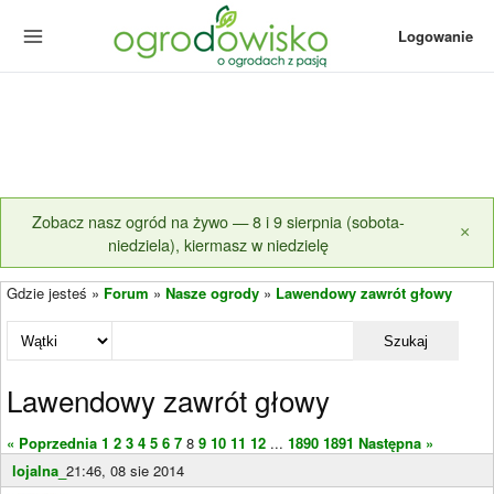
Logowanie
Zobacz nasz ogród na żywo — 8 i 9 sierpnia (sobota-
×
niedziela), kiermasz w niedzielę
Gdzie jesteś »
Forum
»
Nasze ogrody
»
Lawendowy zawrót głowy
Szukaj
Lawendowy zawrót głowy
« Poprzednia
1
2
3
4
5
6
7
8
9
10
11
12
...
1890
1891
Następna »
lojalna_
21:46, 08 sie 2014