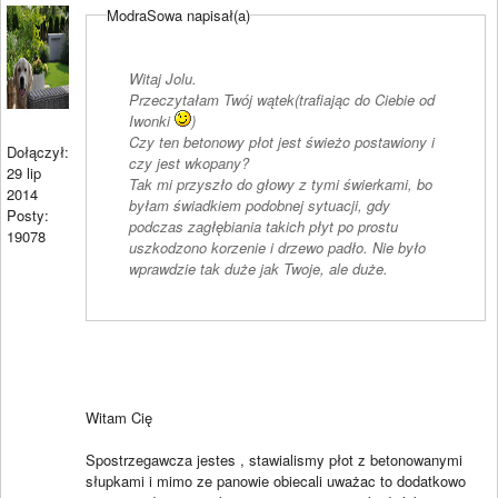
ModraSowa napisał(a)
Witaj Jolu.
Przeczytałam Twój wątek(trafiając do Ciebie od
Iwonki
)
Czy ten betonowy płot jest świeżo postawiony i
Dołączył:
czy jest wkopany?
29 lip
Tak mi przyszło do głowy z tymi świerkami, bo
2014
byłam świadkiem podobnej sytuacji, gdy
Posty:
podczas zagłębiania takich płyt po prostu
19078
uszkodzono korzenie i drzewo padło. Nie było
wprawdzie tak duże jak Twoje, ale duże.
Witam Cię
Spostrzegawcza jestes , stawialismy płot z betonowanymi
słupkami i mimo ze panowie obiecali uważac to dodatkowo