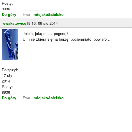
Posty:
8936
____________________
Do góry
Ewa -
miejsko&sielsko
ewakatowice
19:16, 09 sie 2014
Jolcia, jaką masz pogodę?
U mnie zbiera się na burzę, pociemniało, powiało …
Dołączył:
17 sty
2014
Posty:
8936
____________________
Do góry
Ewa -
miejsko&sielsko