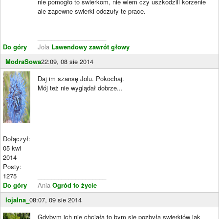
nie pomogło to swierkom, nie wiem czy uszkodzili korzenie
ale zapewne swierki odczuły te prace.
____________________
Do góry
Jola
Lawendowy zawrót głowy
ModraSowa
22:09, 08 sie 2014
Daj im szansę Jolu. Pokochaj.
Mój też nie wyglądał dobrze...
Dołączył:
05 kwi
2014
Posty:
1275
____________________
Do góry
Ania
Ogród to życie
lojalna_
08:07, 09 sie 2014
Gdybym ich nie chciała to bym sie pozbyła swierkiów jak