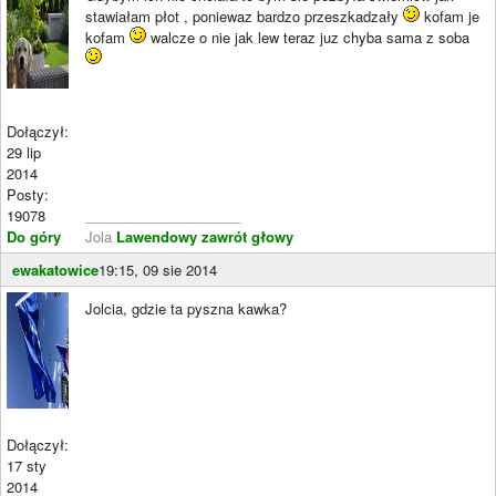
stawiałam płot , poniewaz bardzo przeszkadzały
kofam je
kofam
walcze o nie jak lew teraz juz chyba sama z soba
Dołączył:
29 lip
2014
Posty:
19078
____________________
Do góry
Jola
Lawendowy zawrót głowy
ewakatowice
19:15, 09 sie 2014
Jolcia, gdzie ta pyszna kawka?
Dołączył:
17 sty
2014