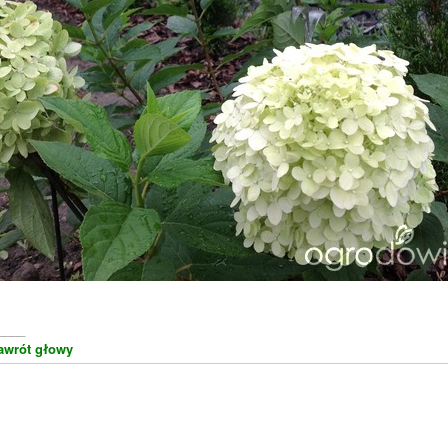
____
awrót głowy