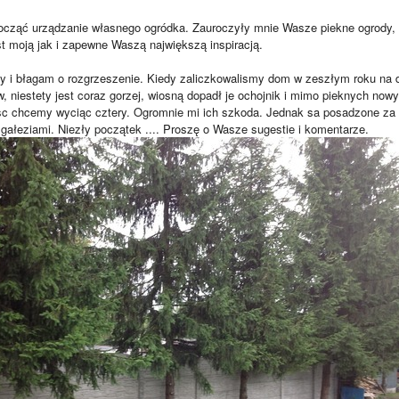
cząć urządzanie własnego ogródka. Zauroczyły mnie Wasze piekne ogrody, 
st moją jak i zapewne Waszą największą inspiracją.
 i błagam o rozgrzeszenie. Kiedy zaliczkowalismy dom w zeszłym roku na 
w, niestety jest coraz gorzej, wiosną dopadł je ochojnik i mimo pieknych now
esc chcemy wyciąc cztery. Ogromnie mi ich szkoda. Jednak sa posadzone za 
gałeziami. Niezły początek .... Proszę o Wasze sugestie i komentarze.