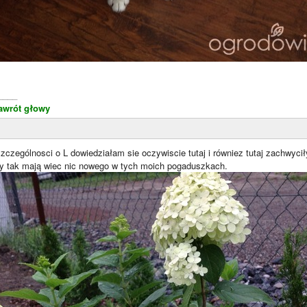
____
awrót głowy
szczególnosci o L dowiedziałam sie oczywiscie tutaj i równiez tutaj zachwy
 tak mają wiec nic nowego w tych moich pogaduszkach.