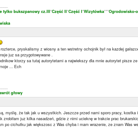
____
e tylko bukszpanowy cz.III
*
Część II
*
Część I
*
Wizytówka
***
Ogrodowisko-o
wiska
rozterce, pryskalismy z wiosny a ten wstretny ochojnik był na kazdej gałaz
ensje juz sa przygotowywane .
dnikow ktorzy sa tutaj autorytetami a najwiekszy dla mnie autorytet pisze ze 
moje ... Ech
____
awrót głowy
są, myślę, że tak jak u wszystkich. Jeszcze przed nami sporo pracy, kostka 
ak zrobiłam juz kilka nasadzeń, gdzie z nimi ucieknę w trakcie prac brukarski
am po cichutku jak większosc z Was chyba i mam wrazenie, ze znam Was wsz