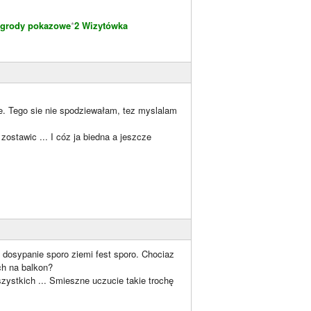
grody pokazowe
*
2 Wizytówka
ce. Tego sie nie spodziewałam, tez myslalam
zostawic ... I cóz ja biedna a jeszcze
i dosypanie sporo ziemi fest sporo. Chociaz
ch na balkon?
ystkich ... Smieszne uczucie takie trochę