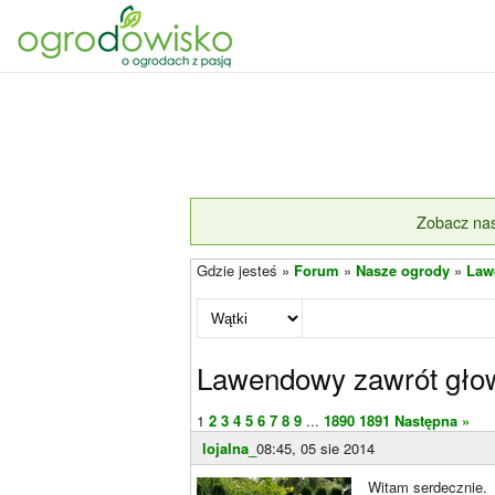
Zobacz nas
Gdzie jesteś »
Forum
»
Nasze ogrody
»
Law
Lawendowy zawrót gło
1
2
3
4
5
6
7
8
9
...
1890
1891
Następna »
lojalna_
08:45, 05 sie 2014
Witam serdecznie.