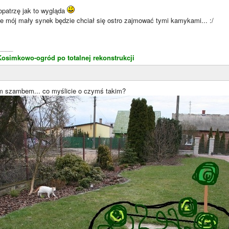
popatrzę jak to wygląda
że mój mały synek będzie chciał się ostro zajmować tymi kamykami... :/
____
Kosimkowo-ogród po totalnej rekonstrukcji
m szambem... co myślicie o czymś takim?