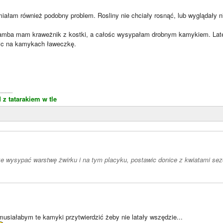
ałam również podobny problem. Rosliny nie chciały rosnąć, lub wyglądały ni
amba mam kraweżnik z kostki, a całośc wysypałam drobnym kamykiem. Late
ic na kamykach ławeczkę.
____
 z tatarakiem w tle
 wysypać warstwę żwirku i na tym placyku, postawic donice z kwiatami se
 musiałabym te kamyki przytwierdzić żeby nie latały wszędzie...