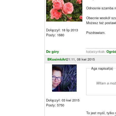
Odnosnie szamba mi
Obecnie wookół sz
Możesz też postaw
Dołączył: 18 lip 2013
Pozdrawiam.
Posty: 1680
________________
Do góry
katarzynkak-
Ogród
BKosimkArt
21:11, 08 kwi 2015
Aga napisał(a)
Witam a może
Dołączył: 03 kwi 2015
Posty: 5750
To jest myśl, tylko