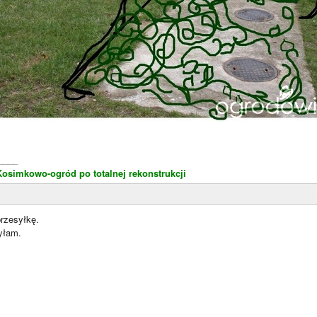
____
Kosimkowo-ogród po totalnej rekonstrukcji
przesyłkę.
yłam.