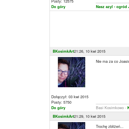
Posty: 12575
________________
Do góry
Nasz azyl - ogród
BKosimkArt
21:26, 10 kwi 2015
Nie ma za co Joasiu
Dołączył: 03 kwi 2015
Posty: 5750
________________
Do góry
Basi Kosimkowo -
BKosimkArt
21:29, 10 kwi 2015
Trochę zbliżeń...