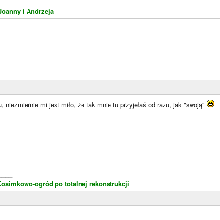
____
 Joanny i Andrzeja
, niezmiernie mi jest miło, że tak mnie tu przyjełaś od razu, jak "swoją"
____
Kosimkowo-ogród po totalnej rekonstrukcji