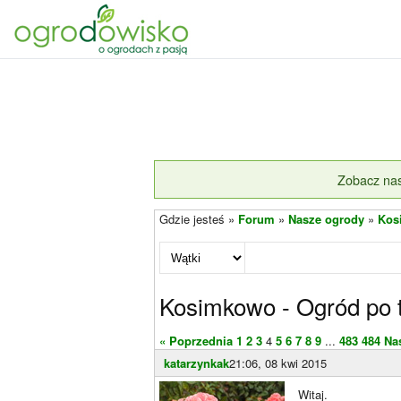
Zobacz nas
Gdzie jesteś »
Forum
»
Nasze ogrody
»
Kosi
Kosimkowo - Ogród po to
« Poprzednia
1
2
3
4
5
6
7
8
9
...
483
484
Na
katarzynkak
21:06, 08 kwi 2015
Witaj.