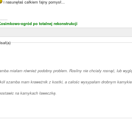
i nasunęłaś całkiem fajny pomysł...
____
Kosimkowo-ogród po totalnej rekonstrukcji
isał(a)
mba miałam również podobny problem. Rosliny nie chciały rosnąć, lub wyglą
kół szamba mam kraweżnik z kostki, a całośc wysypałam drobnym kamykiem
postawic na kamykach ławeczkę.