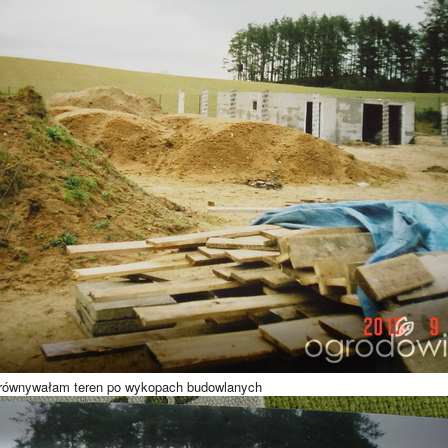
równywałam teren po wykopach budowlanych