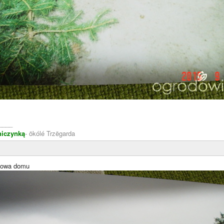
____
niczynką
- ökólé Trzëgarda
dowa domu