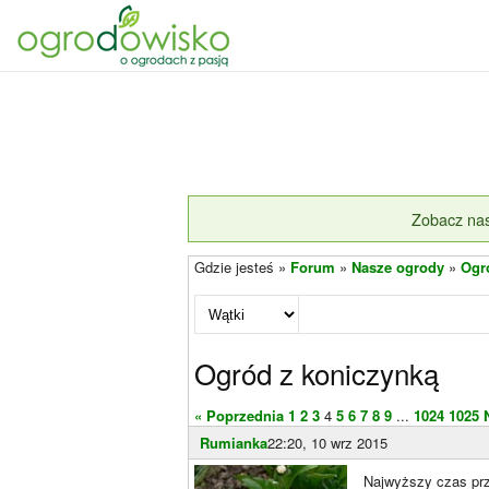
Zobacz nas
Gdzie jesteś »
Forum
»
Nasze ogrody
»
Ogr
Ogród z koniczynką
« Poprzednia
1
2
3
4
5
6
7
8
9
...
1024
1025
Rumianka
22:20, 10 wrz 2015
Najwyższy czas prze