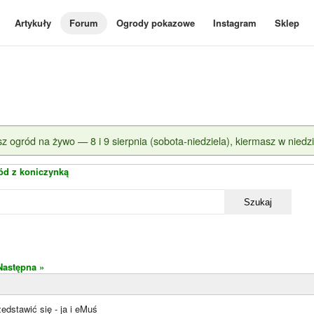
Artykuły
Forum
Ogrody pokazowe
Instagram
Sklep
z ogród na żywo — 8 i 9 sierpnia (sobota-niedziela), kiermasz w niedzi
ód z koniczynką
Szukaj
Następna »
dstawić się - ja i eMuś