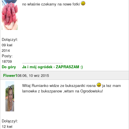
no właśnie czekamy na nowe fotki
Dołączył:
09 kwi
2014
Posty:
18709
____________________
Do góry
Ja i mój ogródek - ZAPRASZAM :)
Flower1
08:06, 10 wrz 2015
Witaj Rumianko widze ze bukszpaniki rosna
ja tez mam
lamowke z bukszpanow ,witam na Ogrodowisku!
Dołączył:
12 kwi