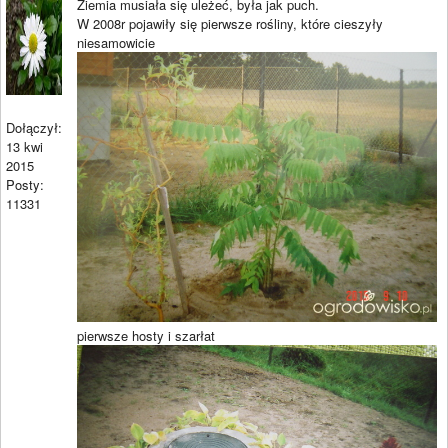
Ziemia musiała się uleżeć, była jak puch.
W 2008r pojawiły się pierwsze rośliny, które cieszyły
niesamowicie
Dołączył:
13 kwi
2015
Posty:
11331
pierwsze hosty i szarłat