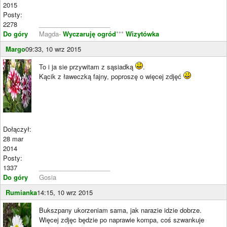
2015
Posty:
2278
____________________
Do góry
Magda-
Wyczaruję ogród
***
Wizytówka
Margo
09:33, 10 wrz 2015
To i ja sie przywitam z sąsiadką
.
Kącik z ławeczką fajny, poproszę o więcej zdjęć
Dołączył:
28 mar
2014
Posty:
1337
____________________
Do góry
Gosia
Rumianka
14:15, 10 wrz 2015
Bukszpany ukorzeniam sama, jak narazie idzie dobrze.
Więcej zdjęc będzie po naprawie kompa, coś szwankuje