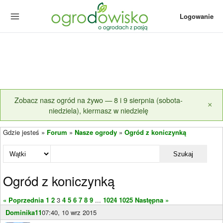
Logowanie
Zobacz nasz ogród na żywo — 8 i 9 sierpnia (sobota-
×
niedziela), kiermasz w niedzielę
Gdzie jesteś »
Forum
»
Nasze ogrody
»
Ogród z koniczynką
Szukaj
Ogród z koniczynką
« Poprzednia
1
2
3
4
5
6
7
8
9
...
1024
1025
Następna »
Dominika11
07:40, 10 wrz 2015