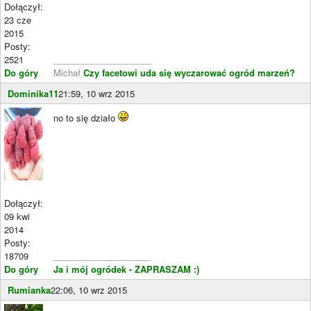
Dołączył:
23 cze
2015
Posty:
2521
____________________
Do góry
Michał
Czy facetowi uda się wyczarować ogród marzeń?
Dominika11
21:59, 10 wrz 2015
no to się działo
Dołączył:
09 kwi
2014
Posty:
18709
____________________
Do góry
Ja i mój ogródek - ZAPRASZAM :)
Rumianka
22:06, 10 wrz 2015