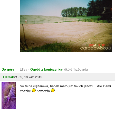
____________________
Do góry
Elisa -
Ogród z koniczynką
- ökólé Trzëgarda
L00zak
21:55, 10 wrz 2015
No fajna ciężarówa, heheh mało juz takich jeździ… Ale ziemi
troszkę
nawiozła