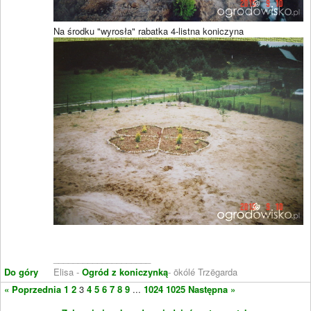
Na środku "wyrosła" rabatka 4-listna koniczyna
____________________
Do góry
Elisa -
Ogród z koniczynką
- ökólé Trzëgarda
« Poprzednia
1
2
3
4
5
6
7
8
9
...
1024
1025
Następna »