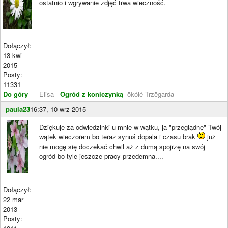
ostatnio i wgrywanie zdjęć trwa wieczność.
Dołączył:
13 kwi
2015
Posty:
11331
____________________
Do góry
Elisa -
Ogród z koniczynką
- ökólé Trzëgarda
paula23
16:37, 10 wrz 2015
Dziękuje za odwiedzinki u mnie w wątku, ja "przeglądnę" Twój
wątek wieczorem bo teraz synuś dopala i czasu brak
już
nie mogę się doczekać chwil aż z dumą spojrzę na swój
ogród bo tyle jeszcze pracy przedemna....
Dołączył:
22 mar
2013
Posty: