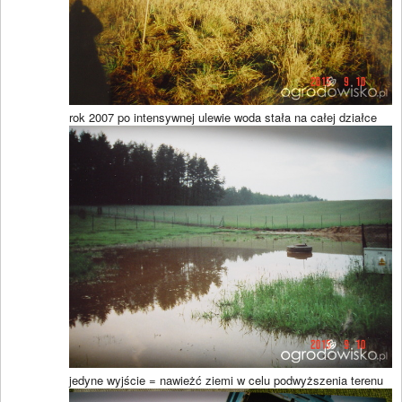
rok 2007 po intensywnej ulewie woda stała na całej działce
jedyne wyjście = nawieżć ziemi w celu podwyższenia terenu