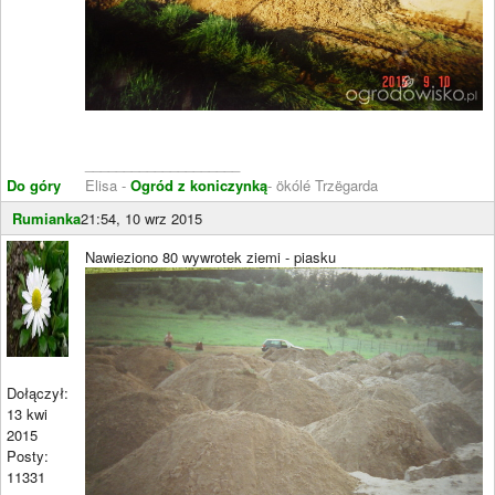
____________________
Do góry
Elisa -
Ogród z koniczynką
- ökólé Trzëgarda
Rumianka
21:54, 10 wrz 2015
Nawieziono 80 wywrotek ziemi - piasku
Dołączył:
13 kwi
2015
Posty:
11331