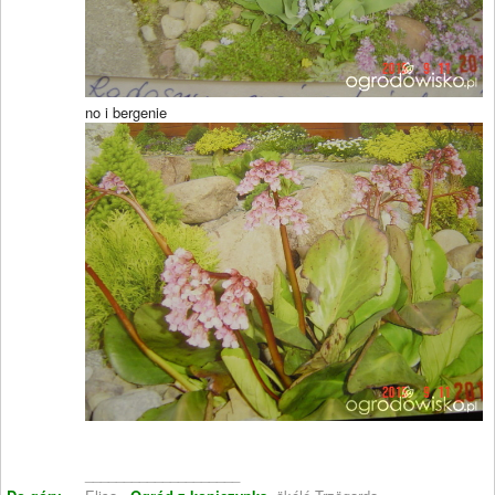
no i bergenie
____________________