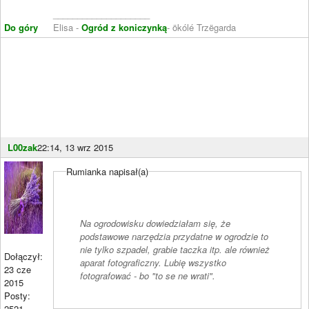
____________________
Do góry
Elisa -
Ogród z koniczynką
- ökólé Trzëgarda
L00zak
22:14, 13 wrz 2015
Rumianka napisał(a)
Na ogrodowisku dowiedziałam się, że
podstawowe narzędzia przydatne w ogrodzie to
nie tylko szpadel, grabie taczka itp. ale również
Dołączył:
aparat fotograficzny. Lubię wszystko
23 cze
fotografować - bo "to se ne wrati".
2015
Posty:
2521