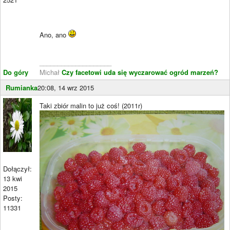
Ano, ano
____________________
Do góry
Michał
Czy facetowi uda się wyczarować ogród marzeń?
Rumianka
20:08, 14 wrz 2015
Taki zbiór malin to już coś! (2011r)
Dołączył:
13 kwi
2015
Posty:
11331