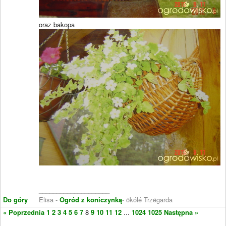
oraz bakopa
____________________
Do góry
Elisa -
Ogród z koniczynką
- ökólé Trzëgarda
« Poprzednia
1
2
3
4
5
6
7
8
9
10
11
12
...
1024
1025
Następna »