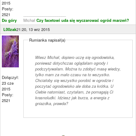
2015
Posty:
2521
____________________
Do góry
Michał
Czy facetowi uda się wyczarować ogród marzeń?
L00zak
21:20, 13 wrz 2015
Rumianka napisał(a)
Wiesz Michał, dopiero uczę się ogrodowiska,
ponieważ dotychczas oglądałam ogrody i
podczytywałam. Można tu zdobyć masę wiedzy,
tylko mam za mało czasu na to wszystko.
Dołączył:
Chciałoby się wszystko porobić w ogrodzie i
23 cze
poczytać ogrodowisko ale doba za krótka. U
2015
Ciebie natomiast, czytałam, że pomagają Ci
Posty:
krasnoludki. Idziesz jak burza, a energia z
2521
gniazdka, prawda?