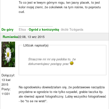
To co jest w lewym górnym rogu, ten jasny placek, to jest
kolor mojej ziemi, że cokolwiek na tym rośnie, to poprostu
cud.
____________________
Do góry
Elisa -
Ogród z koniczynką
- ökólé Trzëgarda
Rumianka
22:08, 13 wrz 2015
L00zak napisał(a)
Strasznie mi mi się podoba to, że
dokumentujesz postępy prac
Dołączył:
13 kwi
2015
Na ogrodowisku dowiedziałam się, że podstawowe narzędzia
Posty:
przydatne w ogrodzie to nie tylko szpadel, grabie taczka itp.
11331
ale również aparat fotograficzny. Lubię wszystko fotografować
- bo "to se ne wrati".