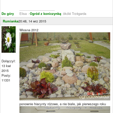
____________________
Do góry
Elisa -
Ogród z koniczynką
- ökólé Trzëgarda
Rumianka
20:48, 14 wrz 2015
Wiosna 2012
Dołączył:
13 kwi
2015
Posty:
11331
ponownie hiacynty różowe, a nie białe, jak pierwszego roku