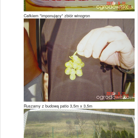
Całkiem "imponujący" zbiór winogron
Ruszamy z budową patio 3,5m x 3,5m