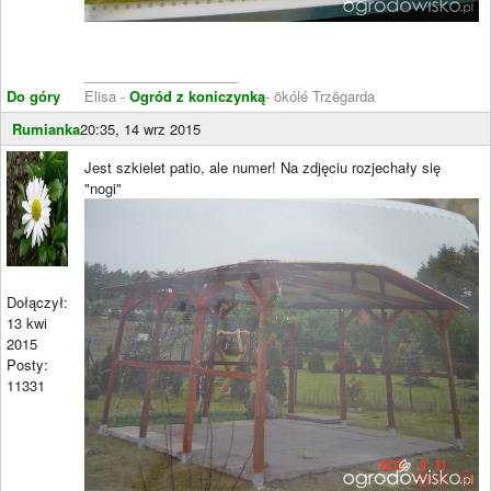
____________________
Do góry
Elisa -
Ogród z koniczynką
- ökólé Trzëgarda
Rumianka
20:35, 14 wrz 2015
Jest szkielet patio, ale numer! Na zdjęciu rozjechały się
"nogi"
Dołączył:
13 kwi
2015
Posty:
11331