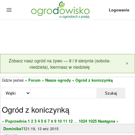
Logowanie
Zobacz nasz ogród na żywo — 8 i 9 sierpnia (sobota-
×
niedziela), kiermasz w niedzielę
Gdzie jesteś »
Forum
»
Nasze ogrody
»
Ogród z koniczynką
Szukaj
Ogród z koniczynką
« Poprzednia
1
2
3
4
5
6
7
8
9
10
11
12
...
1024
1025
Następna »
Dominika11
21:19, 13 wrz 2015