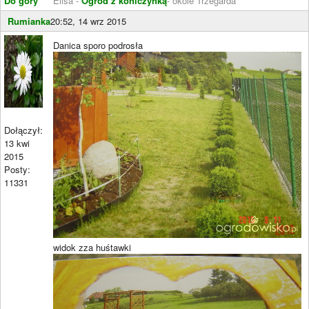
Do góry
Elisa -
Ogród z koniczynką
- ökólé Trzëgarda
Rumianka
20:52, 14 wrz 2015
Danica sporo podrosła
Dołączył:
13 kwi
2015
Posty:
11331
widok zza huśtawki