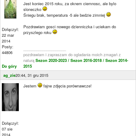
Jest koniec 2015 roku, za oknem ciemnosc, ale bylo
sloneczko
Śniegu brak, temperatura -5 ale bedzie zimniej
Pozdrawiam gosci nowego dzienniczka i uciekam do
Dołączył:
przyszlego roku
22 mar
2014
Posty:
____________________
44806
pozdrawiam i zapraszam do ogladania moich zmagań z
naturą
Sezon 2020-2023 /
Sezon 2016-2018 /
Sezon 2014-
Do góry
2015
ag_zie
20:44, 31 gru 2015
Jestem
fajne zdjęcia porównawcze!
Dołączył:
07 sie
2014