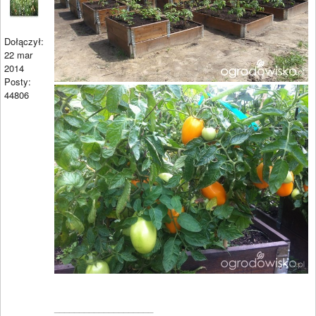
Dołączył:
22 mar
2014
Posty:
44806
____________________