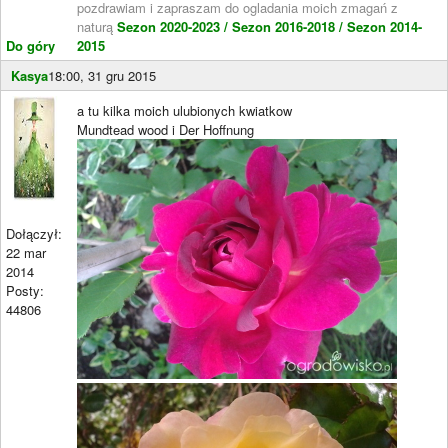
pozdrawiam i zapraszam do ogladania moich zmagań z
naturą
Sezon 2020-2023 /
Sezon 2016-2018 /
Sezon 2014-
Do góry
2015
Kasya
18:00, 31 gru 2015
a tu kilka moich ulubionych kwiatkow
Mundtead wood i Der Hoffnung
Dołączył:
22 mar
2014
Posty:
44806