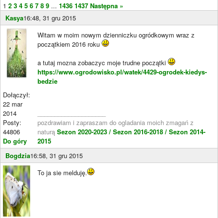
1
2
3
4
5
6
7
8
9
...
1436
1437
Następna »
Kasya
16:48, 31 gru 2015
Witam w moim nowym dzienniczku ogródkowym wraz z
początkiem 2016 roku
a tutaj mozna zobaczyc moje trudne początki
https://www.ogrodowisko.pl/watek/4429-ogrodek-kiedys-
bedzie
Dołączył:
22 mar
2014
____________________
Posty:
pozdrawiam i zapraszam do ogladania moich zmagań z
44806
naturą
Sezon 2020-2023 /
Sezon 2016-2018 /
Sezon 2014-
Do góry
2015
Bogdzia
16:58, 31 gru 2015
To ja sie melduję.