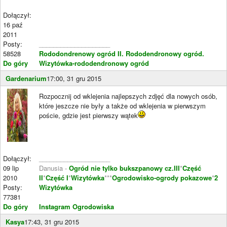
Dołączył:
16 paź
2011
Posty:
____________________
58528
Rododondrenowy ogród II.
Rododendronowy ogród.
Do góry
Wizytówka-rododendronowy ogród
Gardenarium
17:00, 31 gru 2015
Rozpocznij od wklejenia najlepszych zdjęć dla nowych osób,
które jeszcze nie były a także od wklejenia w pierwszym
poście, gdzie jest pierwszy wątek
Dołączył:
____________________
09 lip
Danusia -
Ogród nie tylko bukszpanowy cz.III
*
Część
2010
II
*
Część I
*
Wizytówka
***
Ogrodowisko-ogrody pokazowe
*
2
Posty:
Wizytówka
77381
Do góry
Instagram Ogrodowiska
Kasya
17:43, 31 gru 2015