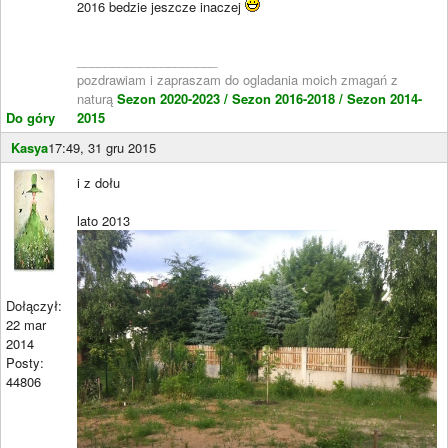
2016 bedzie jeszcze inaczej
____________________
pozdrawiam i zapraszam do ogladania moich zmagań z
naturą
Sezon 2020-2023 /
Sezon 2016-2018 /
Sezon 2014-
Do góry
2015
Kasya
17:49, 31 gru 2015
i z dołu
lato 2013
Dołączył:
22 mar
2014
Posty:
44806