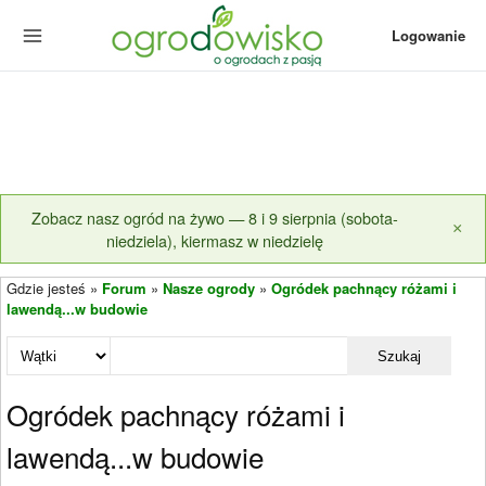
Logowanie
Zobacz nasz ogród na żywo — 8 i 9 sierpnia (sobota-
×
niedziela), kiermasz w niedzielę
Gdzie jesteś »
Forum
»
Nasze ogrody
»
Ogródek pachnący różami i
lawendą...w budowie
Szukaj
Ogródek pachnący różami i
lawendą...w budowie