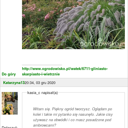
____________________
http://www.ogrodowisko.pl/watek/6711-gliniasto-
Do góry
skarpiasto-i-wietrznie
Katarzyna13
20:34, 03 gru 2020
kasia_c napisał(a)
Witam się. Piękny ogród tworzysz. Oglądam po
kolei i takie mi pytanko się nasunęło. Jakie cisy
używasz na obwódki i co masz posadzone pod
ambrowcami?
Dołączył: