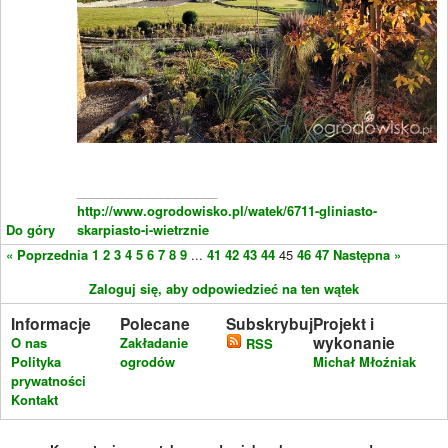
____________________
http://www.ogrodowisko.pl/watek/6711-gliniasto-
Do góry
skarpiasto-i-wietrznie
« Poprzednia
1
2
3
4
5
6
7
8
9
...
41
42
43
44
45
46
47
Następna »
Zaloguj się, aby odpowiedzieć na ten wątek
Informacje
Polecane
Subskrybuj
Projekt i
wykonanie
O nas
Zakładanie
RSS
Polityka
ogrodów
Michał Młoźniak
prywatności
Kontakt