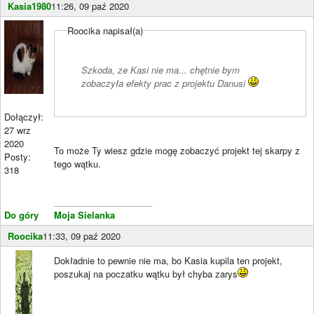
Kasia1980
11:26, 09 paź 2020
Roocika napisał(a)
Szkoda, ze Kasi nie ma... chętnie bym
zobaczyła efekty prac z projektu Danusi
Dołączył:
27 wrz
2020
To może Ty wiesz gdzie mogę zobaczyć projekt tej skarpy z
Posty:
tego wątku.
318
____________________
Do góry
Moja Sielanka
Roocika
11:33, 09 paź 2020
Dokładnie to pewnie nie ma, bo Kasia kupila ten projekt,
poszukaj na poczatku wątku był chyba zarys