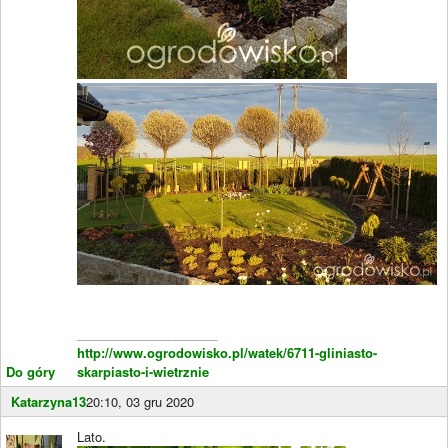
____________________
http://www.ogrodowisko.pl/watek/6711-gliniasto-
Do góry
skarpiasto-i-wietrznie
Katarzyna13
20:10, 03 gru 2020
Lato.