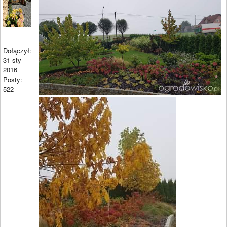
Dołączył:
31 sty
2016
Posty:
522