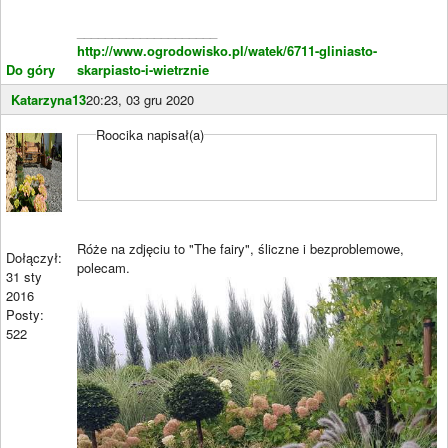
____________________
http://www.ogrodowisko.pl/watek/6711-gliniasto-
Do góry
skarpiasto-i-wietrznie
Katarzyna13
20:23, 03 gru 2020
Roocika napisał(a)
Róże na zdjęciu to "The fairy", śliczne i bezproblemowe,
Dołączył:
polecam.
31 sty
2016
Posty:
522