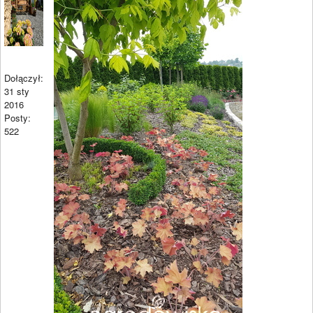
Dołączył:
31 sty
2016
Posty:
522