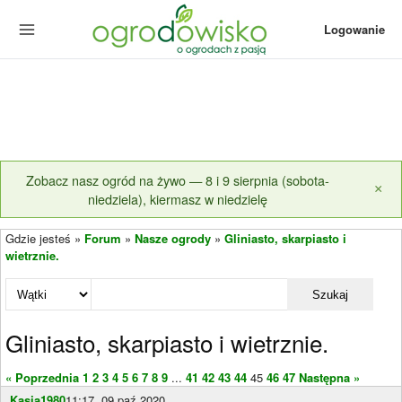
Logowanie
Zobacz nasz ogród na żywo — 8 i 9 sierpnia (sobota-
×
niedziela), kiermasz w niedzielę
Gdzie jesteś »
Forum
»
Nasze ogrody
»
Gliniasto, skarpiasto i
wietrznie.
Szukaj
Gliniasto, skarpiasto i wietrznie.
« Poprzednia
1
2
3
4
5
6
7
8
9
...
41
42
43
44
45
46
47
Następna »
Kasia1980
11:17, 09 paź 2020