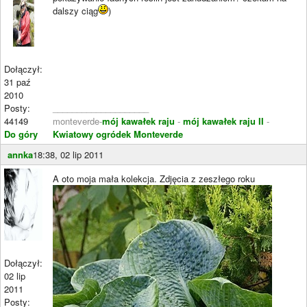
dalszy ciąg
)
Dołączył:
31 paź
2010
Posty:
____________________
44149
monteverde-
mój kawałek raju
-
mój kawałek raju II
-
Do góry
Kwiatowy ogródek Monteverde
annka
18:38, 02 lip 2011
A oto moja mała kolekcja. Zdjęcia z zeszłego roku
Dołączył:
02 lip
2011
Posty: