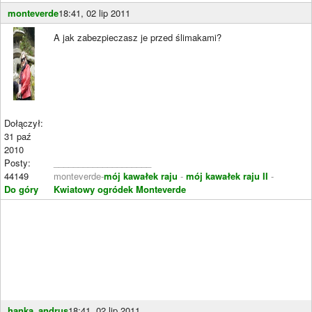
monteverde
18:41, 02 lip 2011
A jak zabezpieczasz je przed ślimakami?
Dołączył:
31 paź
2010
Posty:
____________________
44149
monteverde-
mój kawałek raju
-
mój kawałek raju II
-
Do góry
Kwiatowy ogródek Monteverde
hanka_andrus
18:41, 02 lip 2011