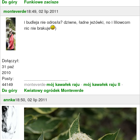
Do góry
Funkiowe zacisze
monteverde
18:49, 02 lip 2011
i budleja nie odrosła? dziwne, ładne jeżówki, no i liliowcom
nic nie brakuje
)
Dołączył:
31 paź
2010
Posty:
____________________
44149
monteverde-
mój kawałek raju
-
mój kawałek raju II
-
Do góry
Kwiatowy ogródek Monteverde
annka
18:50, 02 lip 2011