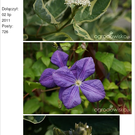
Dołączył:
02 lip
2011
Posty:
726