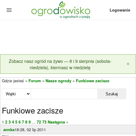
Logowanie
Zobacz nasz ogród na żywo — 8 i 9 sierpnia (sobota-
×
niedziela), kiermasz w niedzielę
Gdzie jesteś »
Forum
»
Nasze ogrody
»
Funkiowe zacisze
Szukaj
Funkiowe zacisze
1
2
3
4
5
6
7
8
9
...
72
73
Następna »
annka
18:28, 02 lip 2011