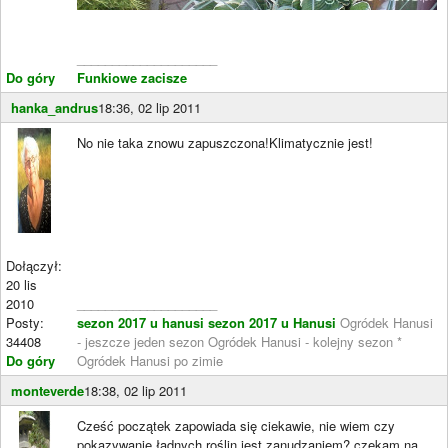
____________________
Do góry
Funkiowe zacisze
hanka_andrus
18:36, 02 lip 2011
No nie taka znowu zapuszczona!Klimatycznie jest!
Dołączył:
20 lis
2010
____________________
Posty:
sezon 2017 u hanusi
sezon 2017 u Hanusi
Ogródek Hanusi
34408
- jeszcze jeden sezon Ogródek Hanusi - kolejny sezon *
Do góry
Ogródek Hanusi po zimie
monteverde
18:38, 02 lip 2011
Cześć początek zapowiada się ciekawie, nie wiem czy
pokazywanie ładnych roślin jest zanudzaniem? czekam na