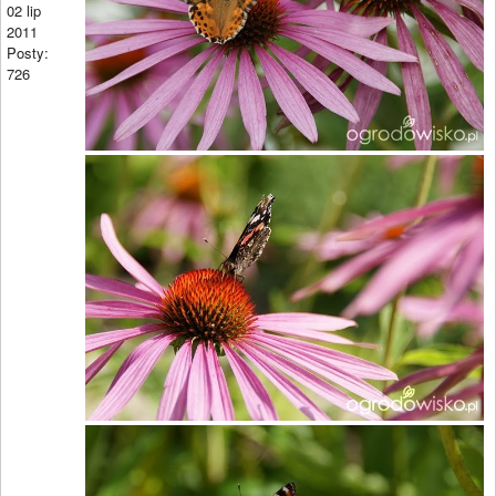
02 lip
2011
Posty:
726