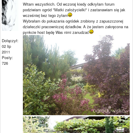
Witam wszystkich. Od wczoraj kiedy odkryłam forum
podziwiam ogród "Matki założycielki" i zastanawiam się jak
wcześniej bez tego żyłam
Wybrałam do pokazania ogródek zrobiony z zapuszczonej
działeczki pracowniczej dziadków. A że jestem zakręcona na
pynkcie host będę Was nimi zanudzać
Dołączył:
02 lip
2011
Posty:
726