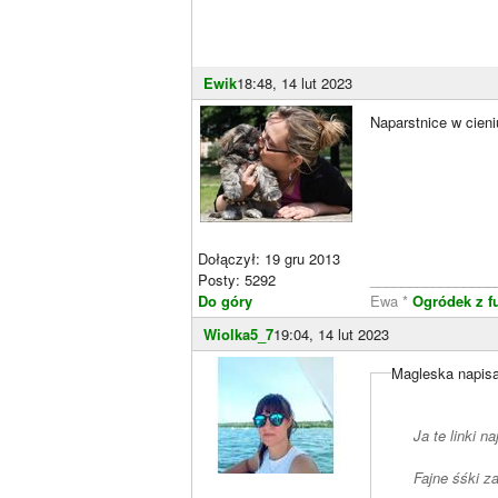
Ewik
18:48, 14 lut 2023
Naparstnice w cien
Dołączył: 19 gru 2013
Posty: 5292
________________
Do góry
Ewa *
Ogródek z f
Wiolka5_7
19:04, 14 lut 2023
Magleska napisa
Ja te linki 
Fajne śśki z