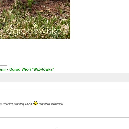
____
ami - Ogrod Wioli
*Wizytówka*
w cieniu dadzą radę
bedzie pieknie