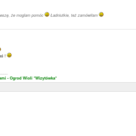
cieszę, że moglam pomóc
Ładniutkie, też zamówiłam
aś !
____
ami - Ogrod Wioli
*Wizytówka*