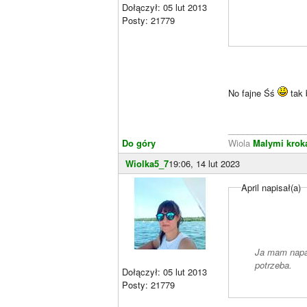
Dołączył: 05 lut 2013
Posty: 21779
No fajne Śś
tak 
________________
Do góry
Wiola
Malymi krok
Wiolka5_7
19:06, 14 lut 2023
April napisał(a)
Ja mam napar
potrzeba.
Dołączył: 05 lut 2013
Posty: 21779