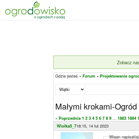
Zobacz nas
Gdzie jesteś »
Forum
»
Projektowanie ogro
Małymi krokami-Ogród 
« Poprzednia
1
2
3
4
5
6
7
8
9
...
1883
1884
Wiolka5_7
18:15, 14 lut 2023
Wiaan napisał(a