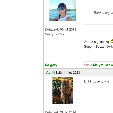
Bardzo się 
Dołączył: 05 lut 2013
Posty: 21779
Ja też się cieszę
Super , że zamówił
________________
Do góry
Wiola
Malymi krok
April
18:28, 14 lut 2023
Linki już aktywne
Dołączył: 28 lis 2014