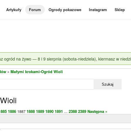
Artykuły
Forum
Ogrody pokazowe
Instagram
Sklep
z ogród na żywo — 8 i 9 sierpnia (sobota-niedziela), kiermasz w niedzi
dów
»
Małymi krokami-Ogród Wioli
Szukaj
Wioli
1885
1886
1887
1888
1889
1890
1891
...
2388
2389
Następna »
)