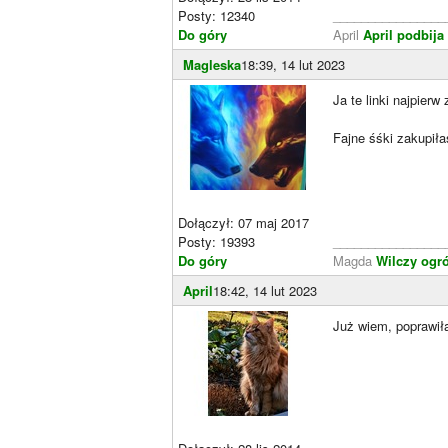
Posty: 12340
________________
Do góry
April
April podbija 
Magleska
18:39, 14 lut 2023
Ja te linki najpie
Fajne śśki zakupił
Dołączył: 07 maj 2017
Posty: 19393
________________
Do góry
Magda
Wilczy ogr
April
18:42, 14 lut 2023
Już wiem, poprawi