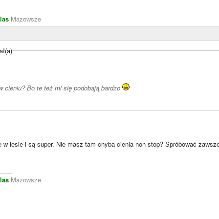
____
las
Mazowsze
ał(a)
w cieniu? Bo te też mi się podobają bardzo
 w lesie i są super. Nie masz tam chyba cienia non stop? Spróbować zawsz
____
las
Mazowsze