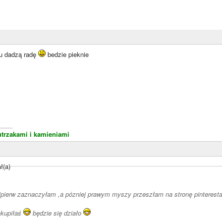
iu dadzą radę
bedzie pieknie
____
utrzakami i kamieniami
ł(a)
najpierw zaznaczyłam ,a pózniej prawym myszy przeszłam na stronę pinterest
akupiłaś
będzie się działo