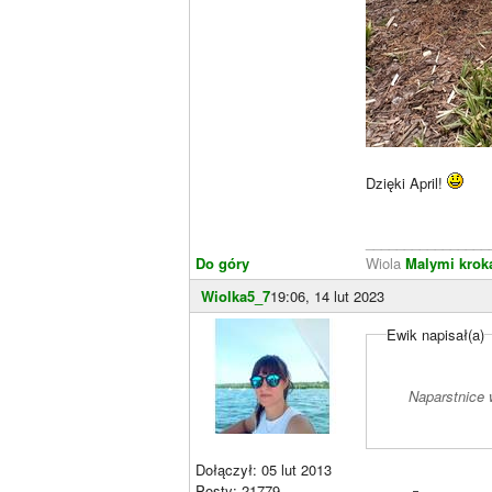
Dzięki April!
________________
Do góry
Wiola
Malymi krok
Wiolka5_7
19:06, 14 lut 2023
Ewik napisał(a)
Naparstnice 
Dołączył: 05 lut 2013
Posty: 21779