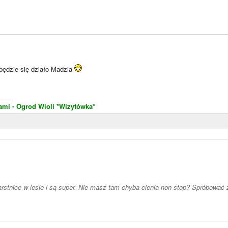
będzie się działo Madzia
____
ami - Ogrod Wioli
*Wizytówka*
stnice w lesie i są super. Nie masz tam chyba cienia non stop? Spróbowa