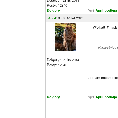
Dołączył: 28 lis 2014
Posty: 12340
________________
Do góry
April
April podbija 
April
18:48, 14 lut 2023
Wiolka5_7 napis
Naparstnice 
Dołączył: 28 lis 2014
Posty: 12340
Ja mam naparstnice
________________
Do góry
April
April podbija 