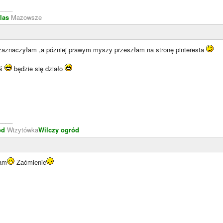
____
las
Mazowsze
rw zaznaczyłam ,a pózniej prawym myszy przeszłam na stronę pinteresta
aś
będzie się działo
____
ód
Wizytówka
Wilczy ogród
łam
Zaćmienie