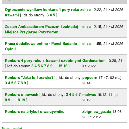
Ogłoszenie wyników konkurs 4 pory roku z
eliza
12:22, 24 kwi 2026
trawami
[ Idź do strony:
3
4
5
]
Zostań Ambasadorem Pszczół i zakładaj
eliza
12:15, 24 kwi 2026
Miejsca Przyjazne Pszczołom!
Praca dodatkowa online - Panel Badanie
eliza
11:55, 24 kwi 2026
Opinii
Konkurs 4 pory roku z trawami ozdobnymi
Gardenarium
10:28, 21
[ Idź do strony:
3
4
5
6
7
8
9
...
15
16
]
lut 2022
Konkurs "Jaka to żurawka?"
[ Idź do strony:
popcorn
17:47, 02 maj
3
4
5
6
7
8
9
]
2014
Konkurs o trawach
[ Idź do strony:
3
4
5
6
7
malwes
19:12, 11 lip
8
9
...
18
19
]
2012
Konkurs na artykuł o warzywniku
zbigniew_gazda
13:08,
20 lut 2012
Nowy wątek