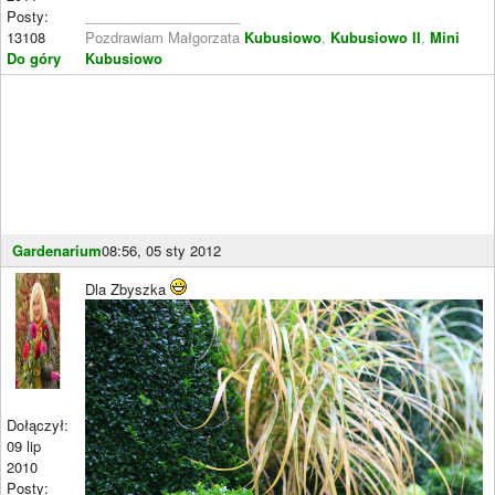
Posty:
____________________
13108
Pozdrawiam Małgorzata
Kubusiowo
,
Kubusiowo II
,
Mini
Do góry
Kubusiowo
Gardenarium
08:56, 05 sty 2012
Dla Zbyszka
Dołączył:
09 lip
2010
Posty: