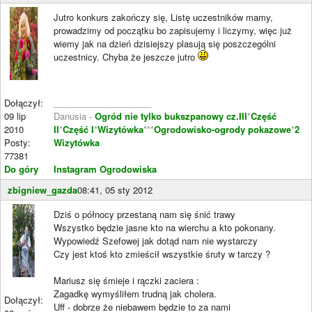
Jutro konkurs zakończy się, Listę uczestników mamy,
prowadzimy od początku bo zapisujemy i liczymy, więc już
wiemy jak na dzień dzisiejszy plasują się poszczególni
uczestnicy. Chyba że jeszcze jutro
Dołączył:
____________________
09 lip
Danusia -
Ogród nie tylko bukszpanowy cz.III
*
Część
2010
II
*
Część I
*
Wizytówka
***
Ogrodowisko-ogrody pokazowe
*
2
Posty:
Wizytówka
77381
Do góry
Instagram Ogrodowiska
zbigniew_gazda
08:41, 05 sty 2012
Dziś o północy przestaną nam się śnić trawy
Wszystko będzie jasne kto na wierchu a kto pokonany.
Wypowiedź Szefowej jak dotąd nam nie wystarczy
Czy jest ktoś kto zmieścił wszystkie śruty w tarczy ?
Mariusz się śmieje i rączki zaciera :
Zagadkę wymyśliłem trudną jak cholera.
Dołączył:
Uff - dobrze że niebawem będzie to za nami