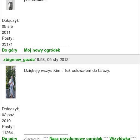
Dołączył:
05 sie
2011
Posty:
33171
____________________
Do góry
Mój nowy ogródek
zbigniew_gazda
18:53, 05 sty 2012
Dziękuję wszystkim . Też celowałem do tarczy.
Dołączył:
02 paź
2010
Posty:
11264
____________________
Do góry
Zbyszek - ***
Nasz przydomowy ogródek
***
Wizytówka
***