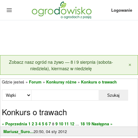
Logowanie
Zobacz nasz ogród na żywo — 8 i 9 sierpnia (sobota-
×
niedziela), kiermasz w niedzielę
Gdzie jesteś »
Forum
»
Konkursy różne
»
Konkurs o trawach
Szukaj
Konkurs o trawach
« Poprzednia
1
2
3
4
5
6
7
8
9
10
11
12
...
18
19
Następna »
Mariusz_Suro...
20:50, 04 sty 2012