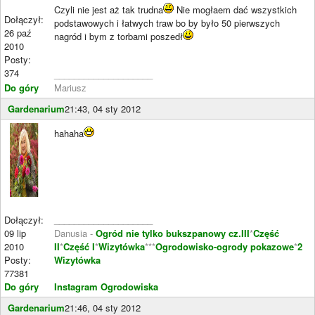
Czyli nie jest aż tak trudna
Nie mogłaem dać wszystkich
Dołączył:
podstawowych i łatwych traw bo by było 50 pierwszych
26 paź
nagród i bym z torbami poszedł
2010
Posty:
374
____________________
Do góry
Mariusz
Gardenarium
21:43, 04 sty 2012
hahaha
Dołączył:
____________________
09 lip
Danusia -
Ogród nie tylko bukszpanowy cz.III
*
Część
2010
II
*
Część I
*
Wizytówka
***
Ogrodowisko-ogrody pokazowe
*
2
Posty:
Wizytówka
77381
Do góry
Instagram Ogrodowiska
Gardenarium
21:46, 04 sty 2012