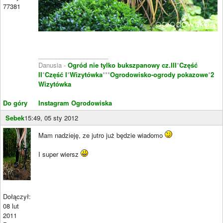
77381
____________________
Danusia -
Ogród nie tylko bukszpanowy cz.III
*
Część
II
*
Część I
*
Wizytówka
***
Ogrodowisko-ogrody pokazowe
*
2
Wizytówka
Do góry
Instagram Ogrodowiska
Sebek
15:49, 05 sty 2012
Mam nadzieję, ze jutro już będzie wiadomo
I super wiersz
Dołączył:
08 lut
2011