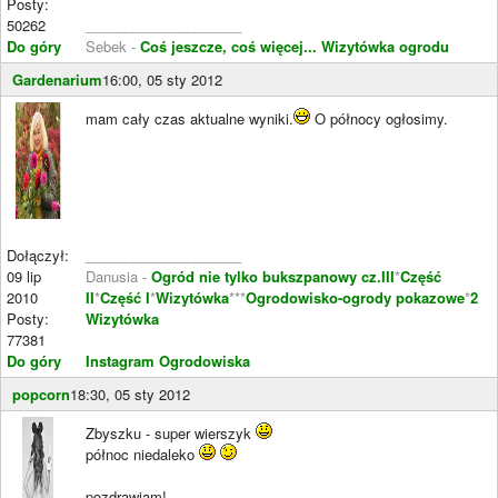
Posty:
50262
____________________
Do góry
Sebek -
Coś jeszcze, coś więcej...
Wizytówka ogrodu
Gardenarium
16:00, 05 sty 2012
mam cały czas aktualne wyniki.
O północy ogłosimy.
Dołączył:
____________________
09 lip
Danusia -
Ogród nie tylko bukszpanowy cz.III
*
Część
2010
II
*
Część I
*
Wizytówka
***
Ogrodowisko-ogrody pokazowe
*
2
Posty:
Wizytówka
77381
Do góry
Instagram Ogrodowiska
popcorn
18:30, 05 sty 2012
Zbyszku - super wierszyk
północ niedaleko
pozdrawiam!