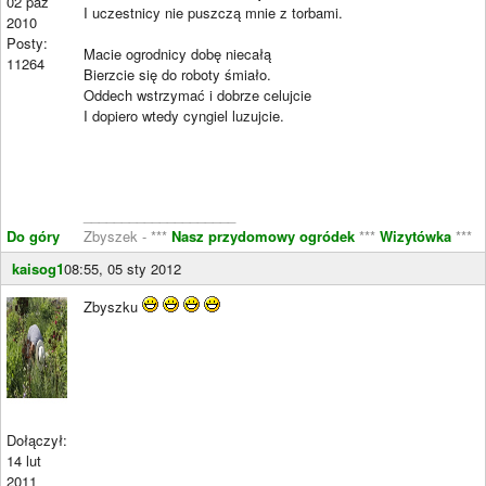
02 paź
I uczestnicy nie puszczą mnie z torbami.
2010
Posty:
Macie ogrodnicy dobę niecałą
11264
Bierzcie się do roboty śmiało.
Oddech wstrzymać i dobrze celujcie
I dopiero wtedy cyngiel luzujcie.
____________________
Do góry
Zbyszek - ***
Nasz przydomowy ogródek
***
Wizytówka
***
kaisog1
08:55, 05 sty 2012
Zbyszku
Dołączył:
14 lut
2011