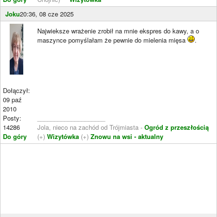
Joku
20:36, 08 cze 2025
Najwieksze wrażenie zrobił na mnie ekspres do kawy, a o
maszynce pomyślałam że pewnie do mielenia mięsa
.
Dołączył:
09 paź
2010
Posty:
____________________
14286
Jola, nieco na zachód od Trójmiasta -
Ogród z przeszłością
Do góry
(+)
Wizytówka
(+)
Znowu na wsi - aktualny