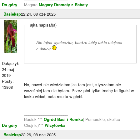
Do góry
Magara
Magary Dramaty z Rabaty
Basieksp
22:24, 08 cze 2025
ajka napisał(a)
Ale fajna wycieczka, bardzo lubię takie miejsca
z duszą
Dołączył:
24 maj
2019
Posty:
No, nawet nie wiedziałam jak tam jest, słyszałam ale
13868
wcześniej tam nie byłam. Przez płot tylko trochę te figurki w
lasku widać, cała reszta w głębi.
____________________
Basiek ***
Ogród Basi i Romka
( Pomorskie, okolice
Do góry
Chojnic)***
Wizytówka
Basieksp
22:26, 08 cze 2025