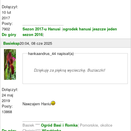
Dołączył:
10 lut
2017
Posty:
____________________
7902
Sezon 2017-u Hanusi
{
ogrodek hanusi jeszcze jeden
Do góry
sezon 2016
}
Basieksp
20:04, 08 cze 2025
hankaandrus_44 napisał(a)
Dziękuję za piękną wycieczkę. Buziaczki!
Dołączył:
24 maj
2019
Nawzajem Haniu
Posty:
13868
____________________
Basiek ***
Ogród Basi i Romka
( Pomorskie, okolice
Do góry
Chojnic)***
Wizytówka