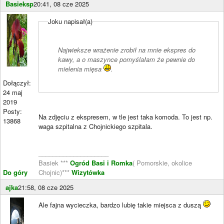
Basieksp
20:41, 08 cze 2025
Joku napisał(a)
Najwieksze wrażenie zrobił na mnie ekspres do
kawy, a o maszynce pomyślałam że pewnie do
mielenia mięsa
.
Dołączył:
24 maj
2019
Posty:
Na zdjęciu z ekspresem, w tle jest taka komoda. To jest np.
13868
waga szpitalna z Chojnickiego szpitala.
____________________
Basiek ***
Ogród Basi i Romka
( Pomorskie, okolice
Do góry
Chojnic)***
Wizytówka
ajka
21:58, 08 cze 2025
Ale fajna wycieczka, bardzo lubię takie miejsca z duszą