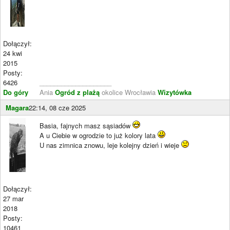
Dołączył:
24 kwi
2015
Posty:
6426
____________________
Do góry
Ania
Ogród z plażą
okolice Wrocławia
Wizytówka
Magara
22:14, 08 cze 2025
Basia, fajnych masz sąsiadów
A u Ciebie w ogrodzie to już kolory lata
U nas zimnica znowu, leje kolejny dzień i wieje
Dołączył:
27 mar
2018
Posty:
10461
____________________