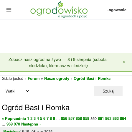
Logowanie
Zobacz nasz ogród na żywo — 8 i 9 sierpnia (sobota-
×
niedziela), kiermasz w niedzielę
Gdzie jesteś »
Forum
»
Nasze ogrody
»
Ogród Basi i Romka
Szukaj
Ogród Basi i Romka
« Poprzednia
1
2
3
4
5
6
7
8
9
...
856
857
858
859
860
861
862
863
864
...
969
970
Następna »
Basieksp
18:15, 08 cze 2025