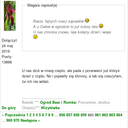
Magara napisał(a)
Basia, fajnych masz sąsiadów
A u Ciebie w ogrodzie to już kolory lata
U nas zimnica znowu, leje kolejny dzień i wieje
Dołączył:
24 maj
2019
Posty:
13868
U nas dziś w miarę ciepło, ale pada z przerwami już któryś
dzień z rzędu. No i pojawiły się ślimory, a tak się cieszyłam,
że ich nie widać.
____________________
Basiek ***
Ogród Basi i Romka
( Pomorskie, okolice
Do góry
Chojnic)***
Wizytówka
« Poprzednia
1
2
3
4
5
6
7
8
9
...
856
857
858
859
860
861
862
863
864
...
969
970
Następna »