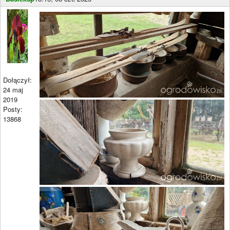
Dołączył:
24 maj
2019
Posty:
13868