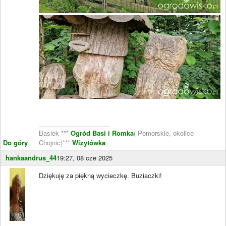
____________________
Basiek ***
Ogród Basi i Romka
( Pomorskie, okolice
Do góry
Chojnic)***
Wizytówka
hankaandrus_44
19:27, 08 cze 2025
Dziękuję za piękną wycieczkę. Buziaczki!