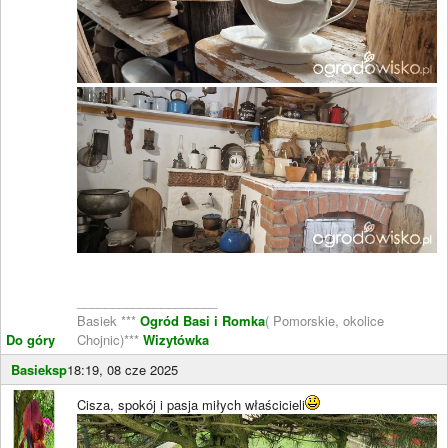
____________________
Basiek ***
Ogród Basi i Romka
( Pomorskie, okolice
Do góry
Chojnic)***
Wizytówka
Basieksp
18:19, 08 cze 2025
Cisza, spokój i pasja miłych właścicieli