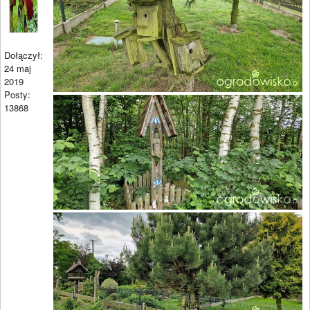
Dołączył:
24 maj
2019
Posty:
13868