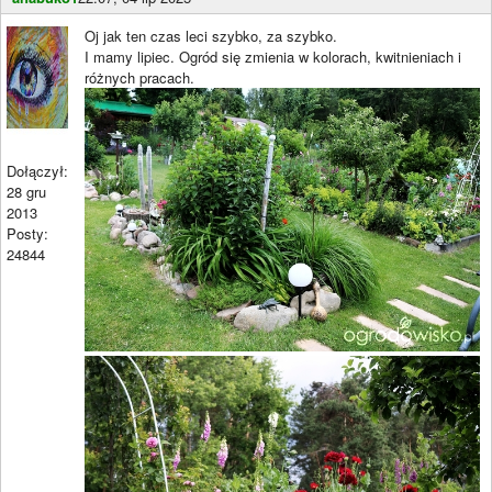
Oj jak ten czas leci szybko, za szybko.
I mamy lipiec. Ogród się zmienia w kolorach, kwitnieniach i
różnych pracach.
Dołączył:
28 gru
2013
Posty:
24844