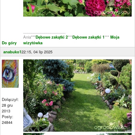
____________________
Ania***
Dębowe zakątki 2
***
Dębowe zakątki 1
***
Moja
Do góry
wizytówka
anabuko1
22:15, 04 lip 2025
Dołączył:
28 gru
2013
Posty:
24844