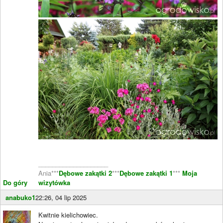
____________________
Ania***
Dębowe zakątki 2
***
Dębowe zakątki 1
***
Moja
Do góry
wizytówka
anabuko1
22:26, 04 lip 2025
Kwitnie kielichowiec.