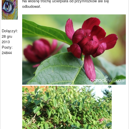
Na wiosnę trochę ucierpiała od przymrozków ale się
odbudował.
Dołączył:
28 gru
2013
Posty:
24844