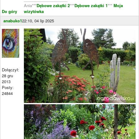
Ania***
Dębowe zakątki 2
***
Dębowe zakątki 1
***
Moja
Do góry
wizytówka
anabuko1
22:10, 04 lip 2025
Dołączył:
28 gru
2013
Posty:
24844