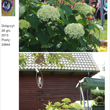
Dołączył:
28 gru
2013
Posty:
24844