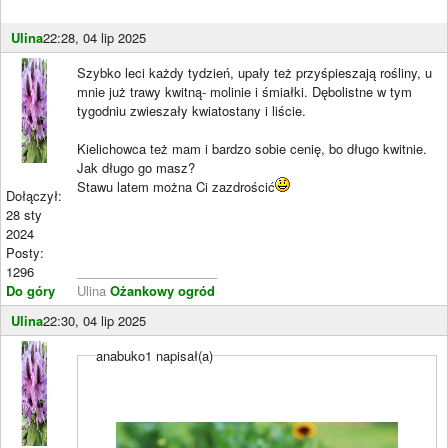
Ulina
22:28, 04 lip 2025
Szybko leci każdy tydzień, upały też przyśpieszają rośliny, u
mnie już trawy kwitną- molinie i śmiałki. Dębolistne w tym
tygodniu zwieszały kwiatostany i liście.
Kielichowca też mam i bardzo sobie cenię, bo długo kwitnie.
Jak długo go masz?
Stawu latem można Ci zazdrościć
Dołączył:
28 sty
2024
Posty:
1296
____________________
Do góry
Ulina
Ożankowy ogród
Ulina
22:30, 04 lip 2025
anabuko1 napisał(a)