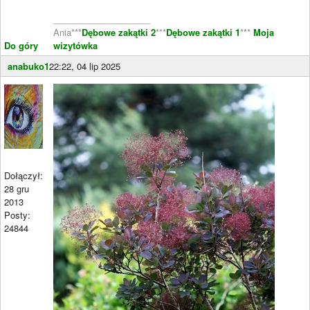
____________________
Ania***
Dębowe zakątki 2
***
Dębowe zakątki 1
***
Moja
Do góry
wizytówka
anabuko1
22:22, 04 lip 2025
Dołączył:
28 gru
2013
Posty:
24844