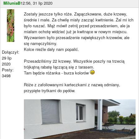
MiluniaB
12:56, 31 lip 2020
Zostały jeszcze tylko róże. Zapączkowane, duże krzewy,
średnie i małe. Za chwilę miały zacząć kwitnienie. Żal mi ich
było ruszać. Mąż mówił zetnij przed przesadzeniem, ale ja
miałam ochotę widzieć już je kwitnące w nowym miejscu.
Wyzwaniem było przesadzenie największych krzewów, ale
się namęczyliśmy.
Kolce nieźle dały nam popalić.
Dołączył:
29 lip
Przesadziliśmy 22 krzewy. Wszystkie poszły na trzecią
2020
trójkątną rabatę łączącą się z tarasem.
Posty:
Tam będzie różanka - burza kolorów
3498
Róże z zafoliowanymi karteczkami z nazwą odmiany,
przypięte trytkami do pędów.