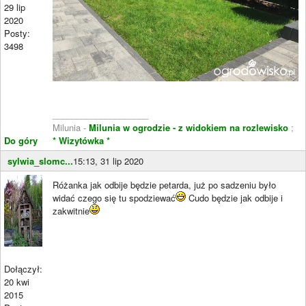
29 lip
2020
Posty:
3498
____________________
Milunia -
Milunia w ogrodzie - z widokiem na rozlewisko
;
Do góry
* Wizytówka *
sylwia_slomc...
15:13, 31 lip 2020
Różanka jak odbije będzie petarda, już po sadzeniu było
widać czego się tu spodziewać
Cudo będzie jak odbije i
zakwitnie
Dołączył:
20 kwi
2015