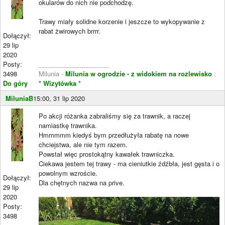
okularów do nich nie podchodzę.
Trawy miały solidne korzenie i jeszcze to wykopywanie z
rabat żwirowych brrrr.
Dołączył:
29 lip
2020
Posty:
____________________
3498
Milunia -
Milunia w ogrodzie - z widokiem na rozlewisko
;
Do góry
* Wizytówka *
MiluniaB
15:00, 31 lip 2020
Po akcji różanka zabraliśmy się za trawnik, a raczej
namiastkę trawnika.
Hmmmmm kiedyś bym przedłużyła rabatę na nowe
chciejstwa, ale nie tym razem.
Powstał więc prostokątny kawałek trawniczka.
Ciekawa jestem tej trawy - ma cieniutkie źdźbła, jest gęsta i o
powolnym wzroście.
Dołączył:
Dla chętnych nazwa na prive.
29 lip
2020
Posty:
3498