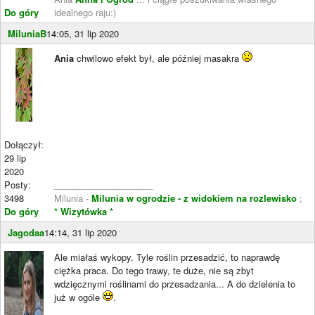
Do góry
idealnego raju:)
MiluniaB
14:05, 31 lip 2020
Ania
chwilowo efekt był, ale później masakra
Dołączył:
29 lip
2020
Posty:
____________________
3498
Milunia -
Milunia w ogrodzie - z widokiem na rozlewisko
;
Do góry
* Wizytówka *
Jagodaa
14:14, 31 lip 2020
Ale miałaś wykopy. Tyle roślin przesadzić, to naprawdę
ciężka praca. Do tego trawy, te duże, nie są zbyt
wdzięcznymi roślinami do przesadzania... A do dzielenia to
już w ogóle
.