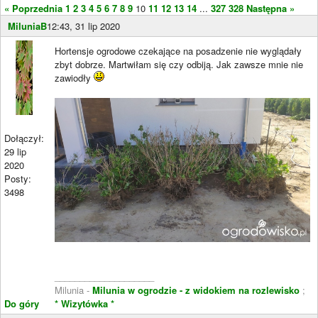
« Poprzednia
1
2
3
4
5
6
7
8
9
10
11
12
13
14
...
327
328
Następna »
MiluniaB
12:43, 31 lip 2020
Hortensje ogrodowe czekające na posadzenie nie wyglądały
zbyt dobrze. Martwiłam się czy odbiją. Jak zawsze mnie nie
zawiodły
Dołączył:
29 lip
2020
Posty:
3498
____________________
Milunia -
Milunia w ogrodzie - z widokiem na rozlewisko
;
Do góry
* Wizytówka *