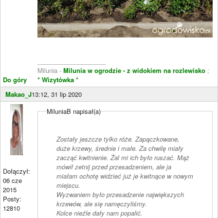
____________________
Milunia -
Milunia w ogrodzie - z widokiem na rozlewisko
;
Do góry
* Wizytówka *
Makao_J
13:12, 31 lip 2020
MiluniaB napisał(a)
Zostały jeszcze tylko róże. Zapączkowane,
duże krzewy, średnie i małe. Za chwilę miały
zacząć kwitnienie. Żal mi ich było ruszać. Mąż
mówił zetnij przed przesadzeniem, ale ja
Dołączył:
miałam ochotę widzieć już je kwitnące w nowym
06 cze
miejscu.
2015
Wyzwaniem było przesadzenie największych
Posty:
krzewów, ale się namęczyliśmy.
12810
Kolce nieźle dały nam popalić.