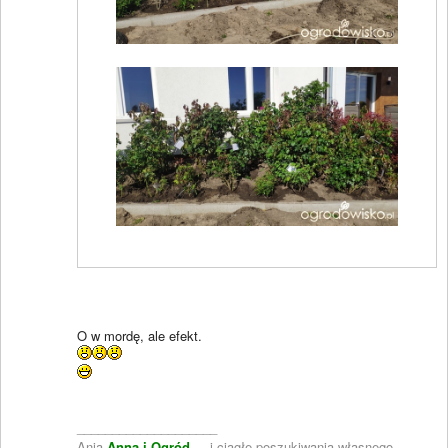
O w mordę, ale efekt.
____________________
Ania
Anna i Ogród
... i ciągłe poszukiwania własnego