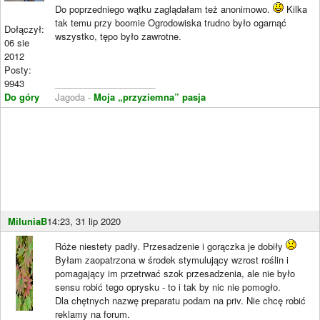
Do poprzedniego wątku zaglądałam też anonimowo.
Kilka
tak temu przy boomie Ogrodowiska trudno było ogarnąć
Dołączył:
wszystko, tępo było zawrotne.
06 sie
2012
Posty:
9943
____________________
Do góry
Jagoda -
Moja „przyziemna” pasja
MiluniaB
14:23, 31 lip 2020
Róże niestety padły. Przesadzenie i gorączka je dobiły
Byłam zaopatrzona w środek stymulujący wzrost roślin i
pomagający im przetrwać szok przesadzenia, ale nie było
sensu robić tego oprysku - to i tak by nic nie pomogło.
Dla chętnych nazwę preparatu podam na priv. Nie chcę robić
reklamy na forum.