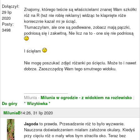
Dołączył:
Znajomy, którego teście są właścicielami znanej Wam szkółki
29 lip
róż na R (też nie robię reklamy) widząc te klapnięte róże
2020
koniecznie kazał mi je ściąć.
Posty:
Tłumaczyłam, ale one są podlewane, zobacz mają pączki,
3498
podniosą się i zakwitną. Nie licz na to - one się nie podniosą
I ścięłam
Nie mogę poszukać zdjęć różanki po ścięciu. Może to i nawet
dobrze. Zaoszczędzę Wam tego smutnego widoku.
____________________
Milunia -
Milunia w ogrodzie - z widokiem na rozlewisko
;
Do góry
* Wizytówka *
MiluniaB
14:26, 31 lip 2020
Jagoda
to prawda. Przesadzenie róż to było wyzwanie.
Nauczona doświadczeniem miałam założone okulary. Kiedyś
przy cięciu róż o mały włos bym straciła oko. Teraz bez