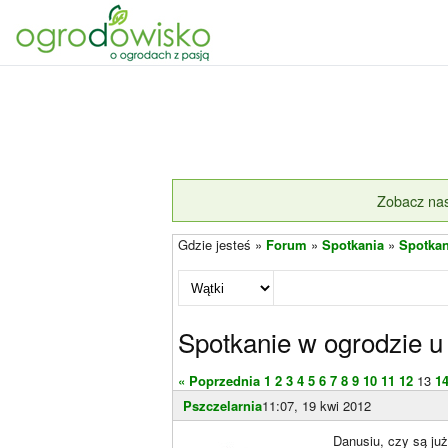
Zobacz nas
Gdzie jesteś »
Forum
»
Spotkania
»
Spotkan
Spotkanie w ogrodzie 
« Poprzednia
1
2
3
4
5
6
7
8
9
10
11
12
13
1
Pszczelarnia
11:07, 19 kwi 2012
Danusiu, czy są już