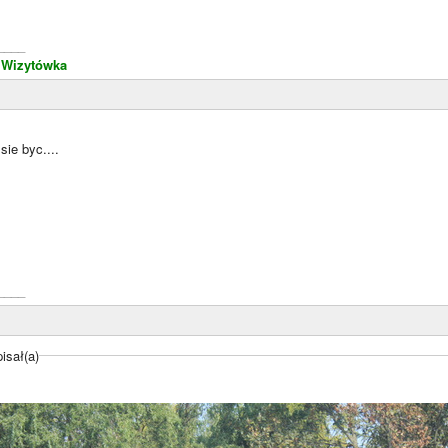
____
.
Wizytówka
sie byc....
____
isał(a)