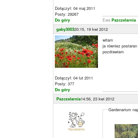
Dołączył: 04 maj 2011
Posty: 29267
________________
Do góry
Ewa
Pszczelarnia
gaby3003
20:15, 19 kwi 2012
witam
ja równiez postaran 
pozdrawiam
Dołączył: 04 lut 2011
Posty: 377
Do góry
________________
Pszczelarnia
14:56, 23 kwi 2012
Gardenarium nap