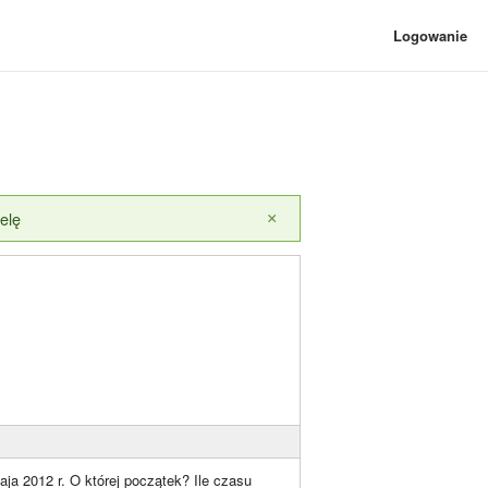
Logowanie
elę
×
ja 2012 r. O której początek? Ile czasu