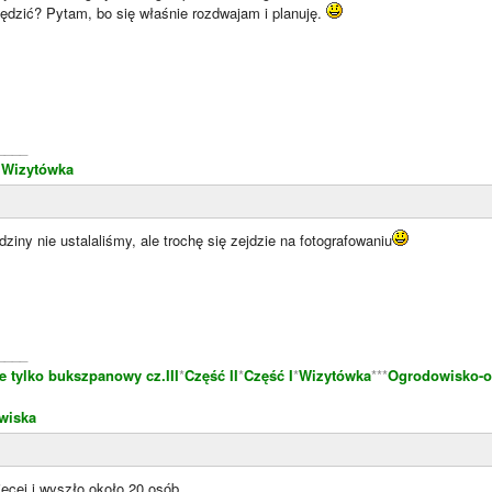
dzić? Pytam, bo się właśnie rozdwajam i planuję.
____
.
Wizytówka
ziny nie ustalaliśmy, ale trochę się zejdzie na fotografowaniu
____
e tylko bukszpanowy cz.III
*
Część II
*
Część I
*
Wizytówka
***
Ogrodowisko-o
wiska
ęcej i wyszło około 20 osób.