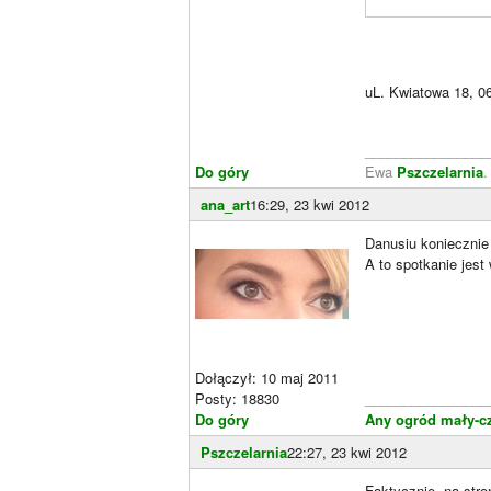
uL. Kwiatowa 18, 0
________________
Do góry
Ewa
Pszczelarnia
ana_art
16:29, 23 kwi 2012
Danusiu koniecznie
A to spotkanie jest
Dołączył: 10 maj 2011
Posty: 18830
________________
Do góry
Any ogród mały-c
Pszczelarnia
22:27, 23 kwi 2012
Faktycznie, na str