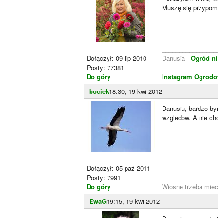
Muszę się przypomn
________________
Dołączył: 09 lip 2010
Danusia -
Ogród ni
Posty: 77381
Do góry
Instagram Ogrodo
bociek
18:30, 19 kwi 2012
Danusiu, bardzo by
wzgledow. A nie ch
Dołączył: 05 paź 2011
Posty: 7991
________________
Do góry
Wiosne trzeba miec
EwaG
19:15, 19 kwi 2012