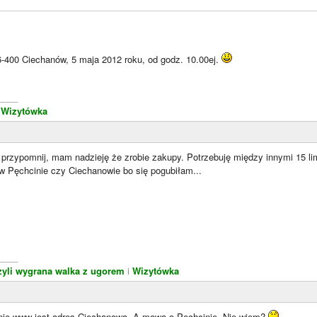
6-400 Ciechanów, 5 maja 2012 roku, od godz. 10.00ej.
____
.
Wizytówka
 przypomnij, mam nadzieję że zrobie zakupy. Potrzebuję między innymi 15 li
 w Pęchcinie czy Ciechanowie bo się pogubiłam...
____
zyli wygrana walka z ugorem
i
Wizytówka
onie www jest adres Ciechanowa. A mowa o Pęchcinie. Nie wiem?