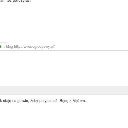
tam też policzyłaś?
____
G.
; blog http://www.ogrodyewy.pl/
ak staję na głowie, żeby przyjechać. Będę z Mężem.