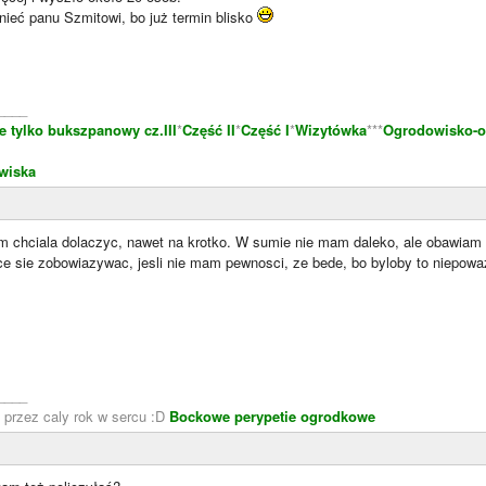
ieć panu Szmitowi, bo już termin blisko
____
e tylko bukszpanowy cz.III
*
Część II
*
Część I
*
Wizytówka
***
Ogrodowisko-o
wiska
m chciala dolaczyc, nawet na krotko. W sumie nie mam daleko, ale obawiam 
ce sie zobowiazywac, jesli nie mam pewnosci, ze bede, bo byloby to niepowa
____
 przez caly rok w sercu :D
Bockowe perypetie ogrodkowe