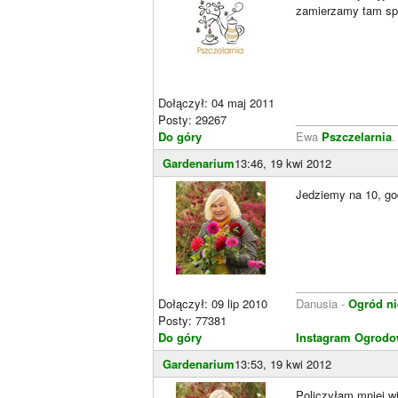
zamierzamy tam spę
Dołączył: 04 maj 2011
Posty: 29267
________________
Do góry
Ewa
Pszczelarnia
Gardenarium
13:46, 19 kwi 2012
Jedziemy na 10, god
________________
Dołączył: 09 lip 2010
Danusia -
Ogród ni
Posty: 77381
Do góry
Instagram Ogrodo
Gardenarium
13:53, 19 kwi 2012
Policzyłam mniej wi