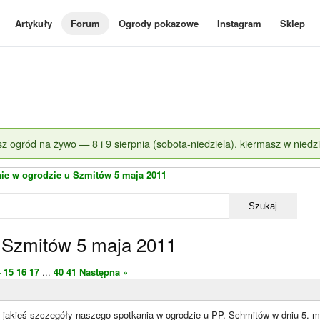
Artykuły
Forum
Ogrody pokazowe
Instagram
Sklep
z ogród na żywo — 8 i 9 sierpnia (sobota-niedziela), kiermasz w niedzi
ie w ogrodzie u Szmitów 5 maja 2011
Szukaj
u Szmitów 5 maja 2011
4
15
16
17
...
40
41
Następna »
 jakieś szczegóły naszego spotkania w ogrodzie u PP. Schmitów w dniu 5. ma