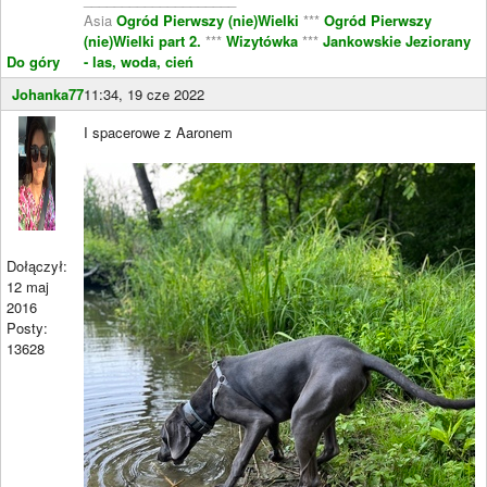
Asia
Ogród Pierwszy (nie)Wielki
***
Ogród Pierwszy
(nie)Wielki part 2.
***
Wizytówka
***
Jankowskie Jeziorany
Do góry
- las, woda, cień
Johanka77
11:34, 19 cze 2022
I spacerowe z Aaronem
Dołączył:
12 maj
2016
Posty:
13628