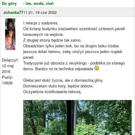
Do góry
- las, woda, cień
Johanka77
11:21, 19 cze 2022
I relacja z sadzenia.
Od ściany budynku zostawiłam szerokość czterech paneli
tarasowych na wejście.
Z drugiej strony będzie tak samo.
Obsadziłam tylko jeden bok, bo na drugim boku trzeba
jeszcze dolać betonu, żeby ułożyć jeszcze jeden rządek
paneli.
Dołączył:
Tradycyjnie już obrzeża z recyklingu - podbitka ze starego
12 maj
domu. Bardzo mi ta technika odpowiada
2016
Posty:
Gleba jest dość żyzna, ale z domieszką gliny.
13628
Domieszałam dużo kory, będzie dobrze.
Oczywiście ściółkowanie tekturą.