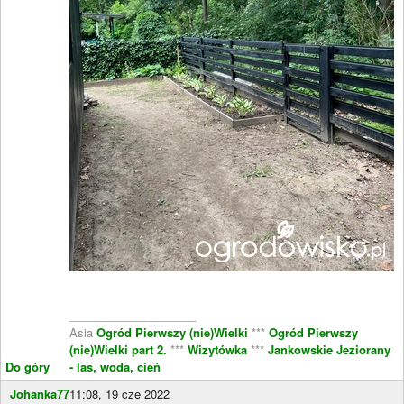
____________________
Asia
Ogród Pierwszy (nie)Wielki
***
Ogród Pierwszy
(nie)Wielki part 2.
***
Wizytówka
***
Jankowskie Jeziorany
Do góry
- las, woda, cień
Johanka77
11:08, 19 cze 2022