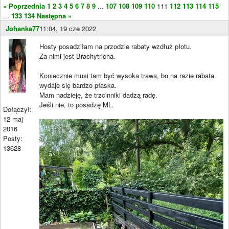
« Poprzednia
1
2
3
4
5
6
7
8
9
...
107
108
109
110
111
112
113
114
115
...
133
134
Następna »
Johanka77
11:04, 19 cze 2022
Hosty posadziłam na przodzie rabaty wzdłuż płotu.
Za nimi jest Brachytricha.
Koniecznie musi tam być wysoka trawa, bo na razie rabata
wydaje się bardzo płaska.
Mam nadzieję, że trzcinniki dadzą radę.
Jeśli nie, to posadzę ML.
Dołączył:
12 maj
2016
Posty:
13628