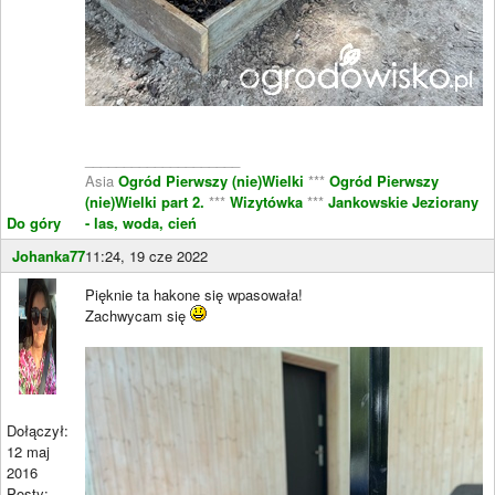
____________________
Asia
Ogród Pierwszy (nie)Wielki
***
Ogród Pierwszy
(nie)Wielki part 2.
***
Wizytówka
***
Jankowskie Jeziorany
Do góry
- las, woda, cień
Johanka77
11:24, 19 cze 2022
Pięknie ta hakone się wpasowała!
Zachwycam się
Dołączył:
12 maj
2016
Posty: