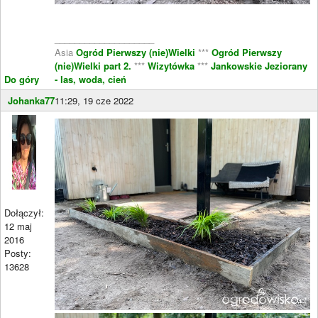
____________________
Asia
Ogród Pierwszy (nie)Wielki
***
Ogród Pierwszy
(nie)Wielki part 2.
***
Wizytówka
***
Jankowskie Jeziorany
Do góry
- las, woda, cień
Johanka77
11:29, 19 cze 2022
Dołączył:
12 maj
2016
Posty:
13628