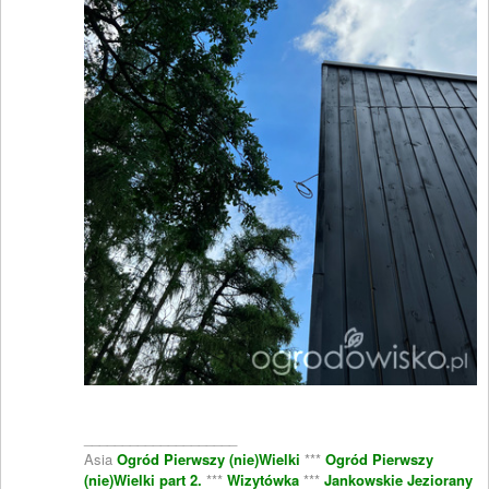
____________________
Asia
Ogród Pierwszy (nie)Wielki
***
Ogród Pierwszy
(nie)Wielki part 2.
***
Wizytówka
***
Jankowskie Jeziorany