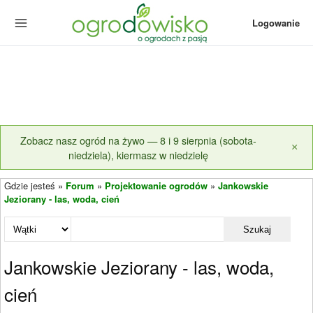
Logowanie
Zobacz nasz ogród na żywo — 8 i 9 sierpnia (sobota-
×
niedziela), kiermasz w niedzielę
Gdzie jesteś »
Forum
»
Projektowanie ogrodów
»
Jankowskie
Jeziorany - las, woda, cień
Szukaj
Jankowskie Jeziorany - las, woda,
cień