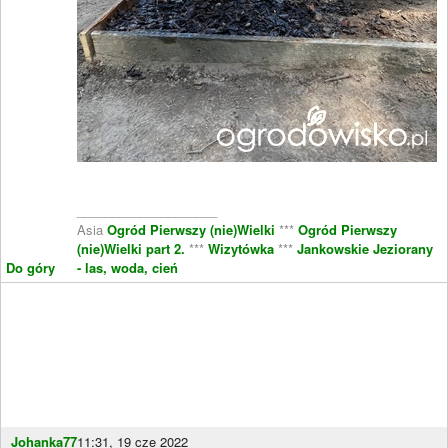
____________________
Asia
Ogród Pierwszy (nie)Wielki
***
Ogród Pierwszy
(nie)Wielki part 2.
***
Wizytówka
***
Jankowskie Jeziorany
Do góry
- las, woda, cień
Johanka77
11:31, 19 cze 2022