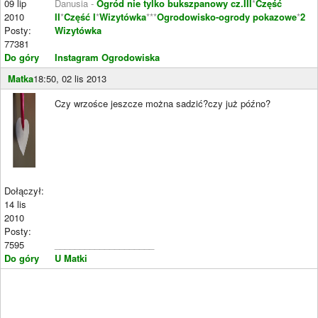
09 lip
Danusia -
Ogród nie tylko bukszpanowy cz.III
*
Część
2010
II
*
Część I
*
Wizytówka
***
Ogrodowisko-ogrody pokazowe
*
2
Posty:
Wizytówka
77381
Do góry
Instagram Ogrodowiska
Matka
18:50, 02 lis 2013
Czy wrzośce jeszcze można sadzić?czy już późno?
Dołączył:
14 lis
2010
Posty:
7595
____________________
Do góry
U Matki