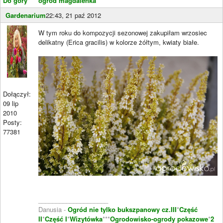
Do góry
ogród magdalenka
Gardenarium
22:43, 21 paź 2012
W tym roku do kompozycji sezonowej zakupiłam wrzosiec
delikatny (Erica gracilis) w kolorze żółtym, kwiaty białe.
Dołączył:
09 lip
2010
Posty:
77381
____________________
Danusia -
Ogród nie tylko bukszpanowy cz.III
*
Część
II
*
Część I
*
Wizytówka
***
Ogrodowisko-ogrody pokazowe
*
2