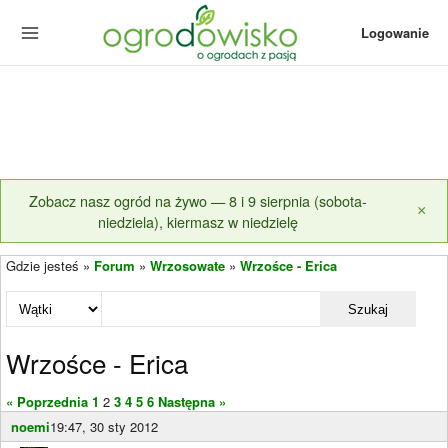
Logowanie
Zobacz nasz ogród na żywo — 8 i 9 sierpnia (sobota-
×
niedziela), kiermasz w niedzielę
Gdzie jesteś »
Forum
»
Wrzosowate
»
Wrzośce - Erica
Szukaj
Wrzośce - Erica
« Poprzednia
1
2
3
4
5
6
Następna »
noemi
19:47, 30 sty 2012