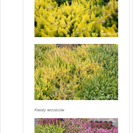
Kwiaty wrzośców