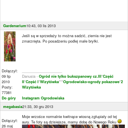
Gardenarium
10:43, 03 lis 2013
Jeśli są w sprzedaży to można sadzić, ziemia nie jest
zmarznięta. Po posadzeniu podlej małe bryłki.
Dołączył:
____________________
09 lip
Danusia -
Ogród nie tylko bukszpanowy cz.III
*
Część
2010
II
*
Część I
*
Wizytówka
***
Ogrodowisko-ogrody pokazowe
*
2
Posty:
Wizytówka
77381
Do góry
Instagram Ogrodowiska
megabasia
21:33, 30 gru 2013
Moje wrzośce normalnie kwitnące wiosną zgłupiały od tej
Dołączył:
aury. Te foty są dzisiejsze, mamy dobę do Nowego Roku
26 maj