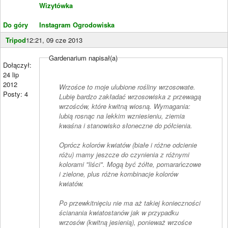
Wizytówka
Do góry
Instagram Ogrodowiska
Tripod
12:21, 09 cze 2013
Gardenarium napisał(a)
Dołączył:
24 lip
2012
Wrzośce to moje ulubione rośliny wrzosowate.
Posty: 4
Lubię bardzo zakładać wrzosowiska z przewagą
wrzośców, które kwitną wiosną. Wymagania:
lubią rosnąc na lekkim wzniesieniu, ziemia
kwaśna i stanowisko słoneczne do półcienia.
Oprócz kolorów kwiatów (białe i różne odcienie
różu) mamy jeszcze do czynienia z różnymi
kolorami "liści". Mogą być żółte, pomarańczowe
i zielone, plus różne kombinacje kolorów
kwiatów.
Po przewkitnięciu nie ma aż takiej konieczności
ścianania kwiatostanów jak w przypadku
wrzosów (kwitną jesienią), ponieważ wrzośce