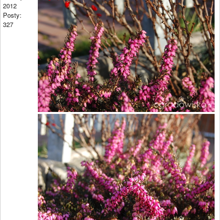
2012
Posty:
327