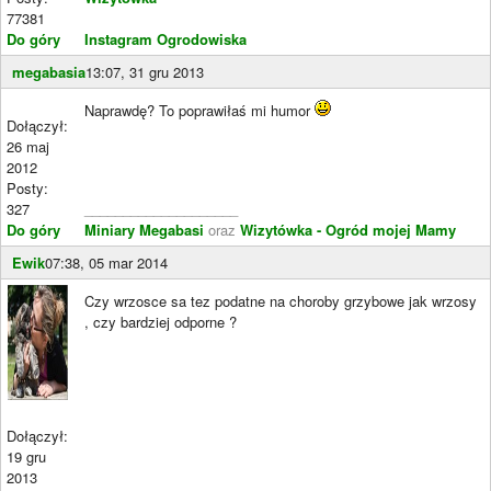
77381
Do góry
Instagram Ogrodowiska
megabasia
13:07, 31 gru 2013
Naprawdę? To poprawiłaś mi humor
Dołączył:
26 maj
2012
Posty:
327
____________________
Do góry
Miniary Megabasi
oraz
Wizytówka - Ogród mojej Mamy
Ewik
07:38, 05 mar 2014
Czy wrzosce sa tez podatne na choroby grzybowe jak wrzosy
, czy bardziej odporne ?
Dołączył:
19 gru
2013