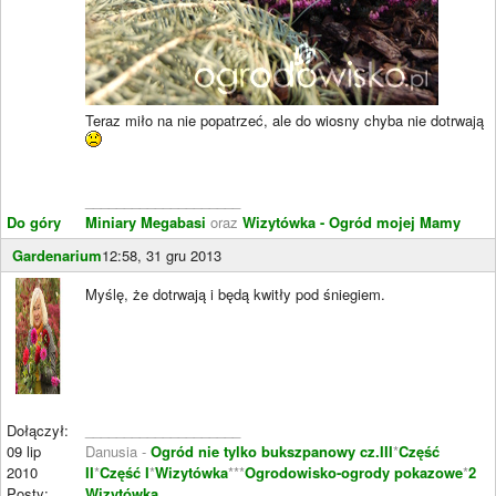
Teraz miło na nie popatrzeć, ale do wiosny chyba nie dotrwają
____________________
Do góry
Miniary Megabasi
oraz
Wizytówka - Ogród mojej Mamy
Gardenarium
12:58, 31 gru 2013
Myślę, że dotrwają i będą kwitły pod śniegiem.
Dołączył:
____________________
09 lip
Danusia -
Ogród nie tylko bukszpanowy cz.III
*
Część
2010
II
*
Część I
*
Wizytówka
***
Ogrodowisko-ogrody pokazowe
*
2
Posty:
Wizytówka