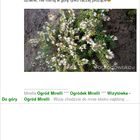
____________________
Mirella
Ogród Mirelli
***
Ogródek Mirelli
***
Wizytówka -
Do góry
Ogród Mirelli
- Wizje chodźcie do mnie blisko najbliżej ...