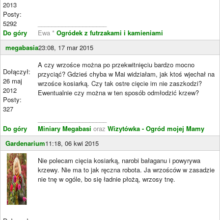
2013
Posty:
5292
____________________
Do góry
Ewa *
Ogródek z futrzakami i kamieniami
megabasia
23:08, 17 mar 2015
A czy wrzośce można po przekwitnięciu bardzo mocno
Dołączył:
przyciąć? Gdzieś chyba w Mai widziałam, jak ktoś wjechał na
26 maj
wrzośce kosiarką. Czy tak ostre cięcie im nie zaszkodzi?
2012
Ewentualnie czy można w ten sposób odmłodzić krzew?
Posty:
327
____________________
Do góry
Miniary Megabasi
oraz
Wizytówka - Ogród mojej Mamy
Gardenarium
11:18, 06 kwi 2015
Nie polecam cięcia kosiarką, narobi bałaganu i powyrywa
krzewy. Nie ma to jak ręczna robota. Ja wrzośców w zasadzie
nie tnę w ogóle, bo się ładnie płożą, wrzosy tnę.