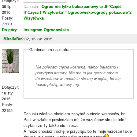
Dołączył:
____________________
09 lip
Danusia -
Ogród nie tylko bukszpanowy cz.III
*
Część
2010
II
*
Część I
*
Wizytówka
***
Ogrodowisko-ogrody pokazowe
*
2
Posty:
Wizytówka
77381
Do góry
Instagram Ogrodowiska
MirellaB
09:32, 16 kwi 2015
Gardenarium napisał(a)
Nie polecam cięcia kosiarką, narobi bałaganu i
powyrywa krzewy. Nie ma to jak ręczna robota.
Ja wrzośców w zasadzie nie tnę w ogóle, bo się
ładnie płożą, wrzosy tnę.
Dołączył:
18 sty
2015
Posty:
22152
Danusiu właśnie chciałam zapytać o cięcie wrzośców, bo
Pani w szkółce powiedziała mi, że wrzośców się nie tnie i
czytam że Ty także nie tniesz.
A może chociaż trochę je przyciąć, bo te moje wrzośce takie
dziwne, nie rosną w górę tylko raczej płożące