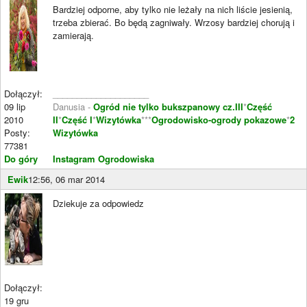
Bardziej odporne, aby tylko nie leżały na nich liście jesienią,
trzeba zbierać. Bo będą zagniwały. Wrzosy bardziej chorują i
zamierają.
Dołączył:
____________________
09 lip
Danusia -
Ogród nie tylko bukszpanowy cz.III
*
Część
2010
II
*
Część I
*
Wizytówka
***
Ogrodowisko-ogrody pokazowe
*
2
Posty:
Wizytówka
77381
Do góry
Instagram Ogrodowiska
Ewik
12:56, 06 mar 2014
Dziekuje za odpowiedz
Dołączył:
19 gru