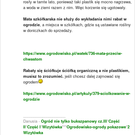
rosły w tamte lato, ponieważ taki plastik się mocno nagrzewa,
a woda w ziemi razem z nim. Więc korzenie się ugotowały.
Mata szkółkarska nie służy do wykładania nimi rabat w
ogrodzie
, a miejsca w szkółkach, gdzie są ustawiane rośliny
w doniczkach do sprzedaży.
https://www.ogrodowisko.pl/watek/736-mata-przeciw-
chwastom
Rabaty się ściółkuje ściółką organiczną a nie plastikiem,
musisz to zrozumieć.
jeśli chcesz dalej zajmować się
ogrodem
https://www.ogrodowisko.pl/artykuly/379-sciolkowanie-w-
ogrodzie
____________________
Danusia -
Ogród nie tylko bukszpanowy cz.III
*
Część
II
*
Część I
*
Wizytówka
***
Ogrodowisko-ogrody pokazowe
*
2
Wizytówka