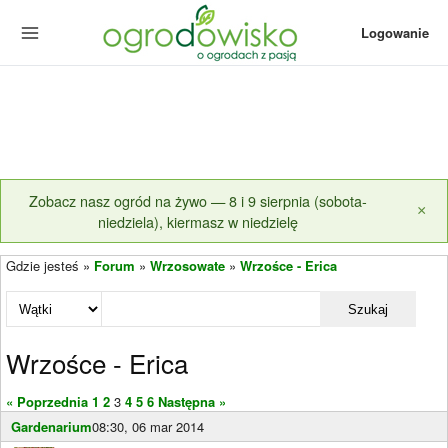
Logowanie
Zobacz nasz ogród na żywo — 8 i 9 sierpnia (sobota-
×
niedziela), kiermasz w niedzielę
Gdzie jesteś »
Forum
»
Wrzosowate
»
Wrzośce - Erica
Szukaj
Wrzośce - Erica
« Poprzednia
1
2
3
4
5
6
Następna »
Gardenarium
08:30, 06 mar 2014