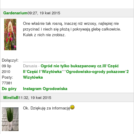
Gardenarium
09:27, 19 kwi 2015
One właśnie tak rosną, inaczej niż wrzosy, najlepiej nie
przycinać i niech się płożą i pokrywają glebę całkowicie.
Kulek z nich nie zrobisz.
Dołączył:
____________________
09 lip
Danusia -
Ogród nie tylko bukszpanowy cz.III
*
Część
2010
II
*
Część I
*
Wizytówka
***
Ogrodowisko-ogrody pokazowe
*
2
Posty:
Wizytówka
77381
Do góry
Instagram Ogrodowiska
MirellaB
11:32, 19 kwi 2015
Ok. Dziękuję za informację