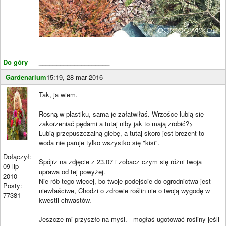
Do góry
____________________
Gardenarium
15:19, 28 mar 2016
Tak, ja wiem.
Rosną w plastiku, sama je załatwiłaś. Wrzośce lubią się
zakorzeniać pędami a tutaj niby jak to mają zrobić?>
Lubią przepuszczalną glebę, a tutaj skoro jest brezent to
woda nie paruje tylko wszystko się "kisi".
Dołączył:
Spójrz na zdjęcie z 23.07 i zobacz czym się różni twoja
09 lip
uprawa od tej powyżej.
2010
Nie rób tego więcej, bo twoje podejście do ogrodnictwa jest
Posty:
niewłaściwe, Chodzi o zdrowie roślin nie o twoją wygodę w
77381
kwestii chwastów.
Jeszcze mi przyszło na myśl. - mogłaś ugotować rośliny jeśli