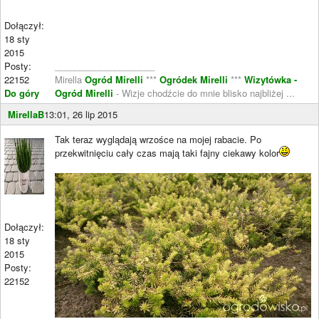
Dołączył:
18 sty
2015
Posty:
____________________
22152
Mirella
Ogród Mirelli
***
Ogródek Mirelli
***
Wizytówka -
Do góry
Ogród Mirelli
- Wizje chodźcie do mnie blisko najbliżej ...
MirellaB
13:01, 26 lip 2015
Tak teraz wyglądają wrzośce na mojej rabacie. Po
przekwitnięciu cały czas mają taki fajny ciekawy kolor
Dołączył:
18 sty
2015
Posty:
22152