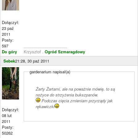
Dołączył:
23 paź
2011
Posty:
597
____________________
Do góry
Krzysztof .
Ogród Szmaragdowy
Sebek
21:28, 30 paź 2011
gardenarium napisał(a)
Żarty Żartami, ale na poważnie mówię, to są
nożyce do strzyżenia bukszpanów.
Podczas cięcia zmieniam przyrządy jak
rękawiczki
Dołączył:
08 lut
2011
Posty:
50262