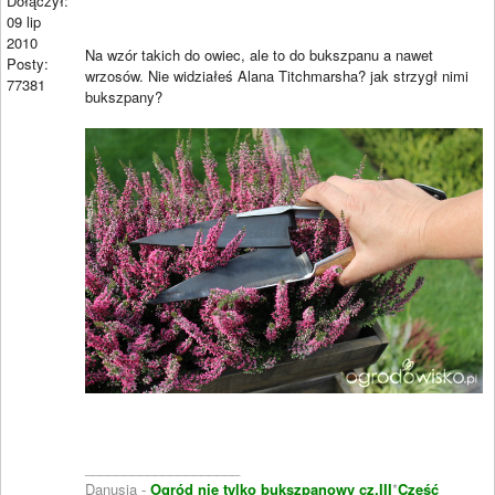
Dołączył:
09 lip
2010
Na wzór takich do owiec, ale to do bukszpanu a nawet
Posty:
wrzosów. Nie widziałeś Alana Titchmarsha? jak strzygł nimi
77381
bukszpany?
____________________
Danusia -
Ogród nie tylko bukszpanowy cz.III
*
Część