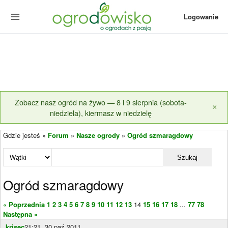
Logowanie
Zobacz nasz ogród na żywo — 8 i 9 sierpnia (sobota-
×
niedziela), kiermasz w niedzielę
Gdzie jesteś »
Forum
»
Nasze ogrody
»
Ogród szmaragdowy
Szukaj
Ogród szmaragdowy
« Poprzednia
1
2
3
4
5
6
7
8
9
10
11
12
13
14
15
16
17
18
...
77
78
Następna »
krisec
21:21, 30 paź 2011