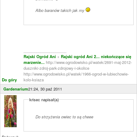
Albo baranów takich jak my
____________________
Rajski Ogród Ani
+
Rajski ogród Ani 2... niekończące się
marzenie...
http://www.ogrodowisko.pl/watek/2691-maj-2012-
duszniki-zdroj-park-zdrojowy-i-okolice
http://www.ogrodowisko.pl/watek/1966-ogrod-w-lubiechowie-
Do góry
kolo-ksiaza
Gardenarium
21:24, 30 paź 2011
krisec napisał(a)
Do strzyżenia owiec to są cheee