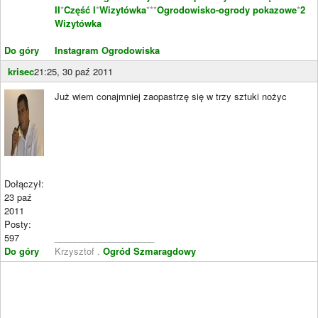
II
*
Część I
*
Wizytówka
***
Ogrodowisko-ogrody pokazowe
*
2
Wizytówka
Do góry
Instagram Ogrodowiska
krisec
21:25, 30 paź 2011
Już wiem conajmniej zaopastrzę się w trzy sztuki nożyc
Dołączył:
23 paź
2011
Posty:
597
____________________
Do góry
Krzysztof .
Ogród Szmaragdowy