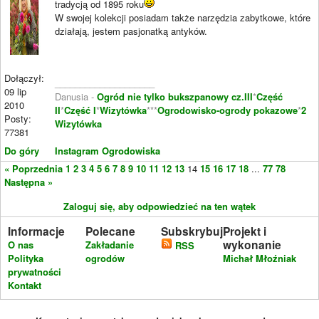
tradycją od 1895 roku
W swojej kolekcji posiadam także narzędzia zabytkowe, które
działają, jestem pasjonatką antyków.
Dołączył:
____________________
09 lip
Danusia -
Ogród nie tylko bukszpanowy cz.III
*
Część
2010
II
*
Część I
*
Wizytówka
***
Ogrodowisko-ogrody pokazowe
*
2
Posty:
Wizytówka
77381
Do góry
Instagram Ogrodowiska
« Poprzednia
1
2
3
4
5
6
7
8
9
10
11
12
13
14
15
16
17
18
...
77
78
Następna »
Zaloguj się, aby odpowiedzieć na ten wątek
Informacje
Polecane
Subskrybuj
Projekt i
wykonanie
O nas
Zakładanie
RSS
Polityka
ogrodów
Michał Młoźniak
prywatności
Kontakt