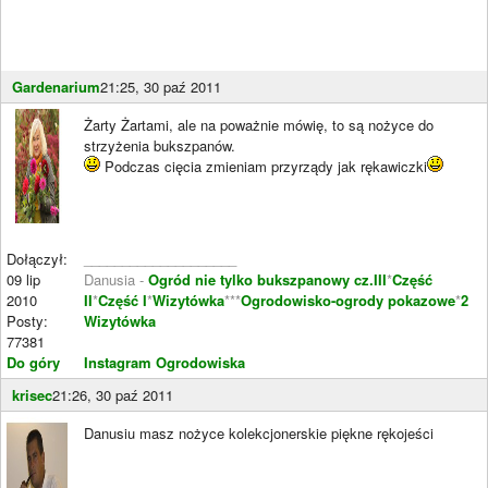
Gardenarium
21:25, 30 paź 2011
Żarty Żartami, ale na poważnie mówię, to są nożyce do
strzyżenia bukszpanów.
Podczas cięcia zmieniam przyrządy jak rękawiczki
Dołączył:
____________________
09 lip
Danusia -
Ogród nie tylko bukszpanowy cz.III
*
Część
2010
II
*
Część I
*
Wizytówka
***
Ogrodowisko-ogrody pokazowe
*
2
Posty:
Wizytówka
77381
Do góry
Instagram Ogrodowiska
krisec
21:26, 30 paź 2011
Danusiu masz nożyce kolekcjonerskie piękne rękojeści