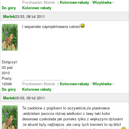
Pozdrawiam Martek :)
Kolorowe-rabaty
-
Wizytówka -
Do góry
Kolorowe rabaty
Martek
23:53, 08 lut 2011
I wspaniale zaprojektowana całość
Dołączył:
03 paź
2010
Posty:
____________________
12046
Pozdrawiam Martek :)
Kolorowe-rabaty
-
Wizytówka -
Do góry
Kolorowe rabaty
Martek
00:03, 09 lut 2011
Te zaoblone z prążkami to oczywiście,że piaskowce
,widziałam jeszcze różnej wielkości z lawy taki kolor
deserowa czekolada jak pumeks tylko z większymi dziurami
,te akurat były najlżejsze ,ale ceny tych kamieni to np.60zł