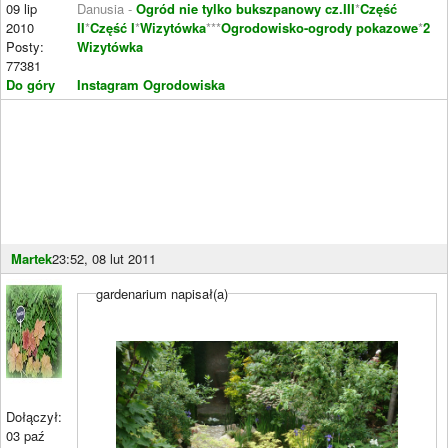
09 lip
Danusia -
Ogród nie tylko bukszpanowy cz.III
*
Część
2010
II
*
Część I
*
Wizytówka
***
Ogrodowisko-ogrody pokazowe
*
2
Posty:
Wizytówka
77381
Do góry
Instagram Ogrodowiska
Martek
23:52, 08 lut 2011
gardenarium napisał(a)
Dołączył:
03 paź