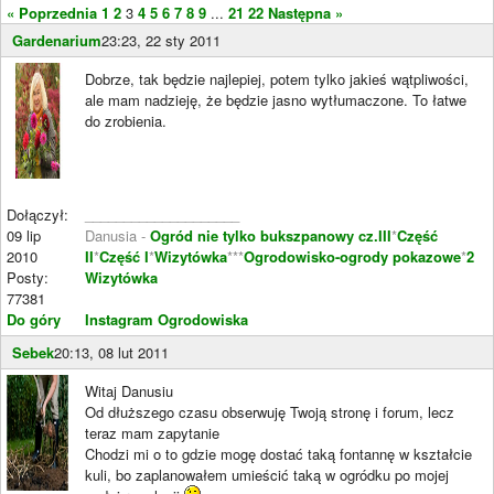
« Poprzednia
1
2
3
4
5
6
7
8
9
...
21
22
Następna »
Gardenarium
23:23, 22 sty 2011
Dobrze, tak będzie najlepiej, potem tylko jakieś wątpliwości,
ale mam nadzieję, że będzie jasno wytłumaczone. To łatwe
do zrobienia.
Dołączył:
____________________
09 lip
Danusia -
Ogród nie tylko bukszpanowy cz.III
*
Część
2010
II
*
Część I
*
Wizytówka
***
Ogrodowisko-ogrody pokazowe
*
2
Posty:
Wizytówka
77381
Do góry
Instagram Ogrodowiska
Sebek
20:13, 08 lut 2011
Witaj Danusiu
Od dłuższego czasu obserwuję Twoją stronę i forum, lecz
teraz mam zapytanie
Chodzi mi o to gdzie mogę dostać taką fontannę w kształcie
kuli, bo zaplanowałem umieścić taką w ogródku po mojej