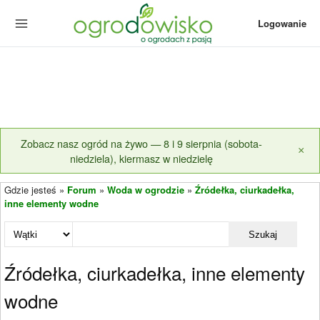
Logowanie
Zobacz nasz ogród na żywo — 8 i 9 sierpnia (sobota-
×
niedziela), kiermasz w niedzielę
Gdzie jesteś »
Forum
»
Woda w ogrodzie
»
Źródełka, ciurkadełka,
inne elementy wodne
Szukaj
Źródełka, ciurkadełka, inne elementy
wodne