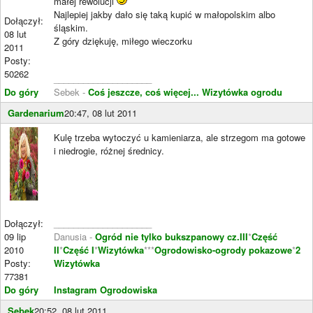
małej rewolucji
Najlepiej jakby dało się taką kupić w małopolskim albo
Dołączył:
śląskim.
08 lut
Z góry dziękuję, miłego wieczorku
2011
Posty:
50262
____________________
Do góry
Sebek -
Coś jeszcze, coś więcej...
Wizytówka ogrodu
Gardenarium
20:47, 08 lut 2011
Kulę trzeba wytoczyć u kamieniarza, ale strzegom ma gotowe
i niedrogie, różnej średnicy.
Dołączył:
____________________
09 lip
Danusia -
Ogród nie tylko bukszpanowy cz.III
*
Część
2010
II
*
Część I
*
Wizytówka
***
Ogrodowisko-ogrody pokazowe
*
2
Posty:
Wizytówka
77381
Do góry
Instagram Ogrodowiska
Sebek
20:52, 08 lut 2011