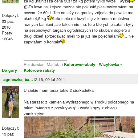
za kg ,najniższa cena 30zł za kg potem tylko wyżej i wyżej
))))To lawa najlżejsza można się pokusić,piaskowiec wiem na
pewno ,że 60zł .Ten co leży na granicy zdjęcia do pewnie ma
Dołączył:
około 4,5 kg
Koło mnie rozłozyli się z kramem mnóstwa
03 paź
różnych kamieni ,ale takich nie ma.Te o których pisałam były
2010
na sezonowych targach ogrodniczych i to skubani dopiero a
Posty:
drugi dzień sprzedawać mieli to ja już nie pojechałam
... nie
12046
zapytałam o kontakt
____________________
Pozdrawiam Martek :)
Kolorowe-rabaty
-
Wizytówka -
Do góry
Kolorowe rabaty
agnieszka_ba...
12:16, 09 lut 2011
U siebie mam teraz takie 2 ciurkadełka
Najstarsze: z kamienia wydrążonego w środku położonego na
takim "wiadrze z przykrywką" - woda krąży z obiegu
zamkniętym
Dołączył:
13 paź