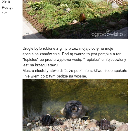
2010
Posty:
171
Drugie było robione z gliny przez moją ciocię na moje
specjalne zamówienie. Pod tą twarzą to jest pompka a ten
"topielec" po prostu wypluwa wodę. "Topielec" umiejscowiony
jest na brzegu stawu.
Muszę niestety stwierdzić, że po zimie szkliwo nieco spękało
i nie wiem co z tym będzie na wiosnę.