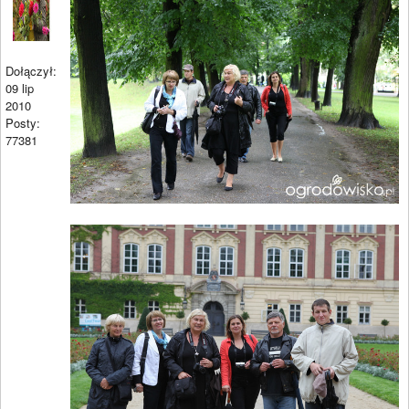
Dołączył:
09 lip
2010
Posty:
77381