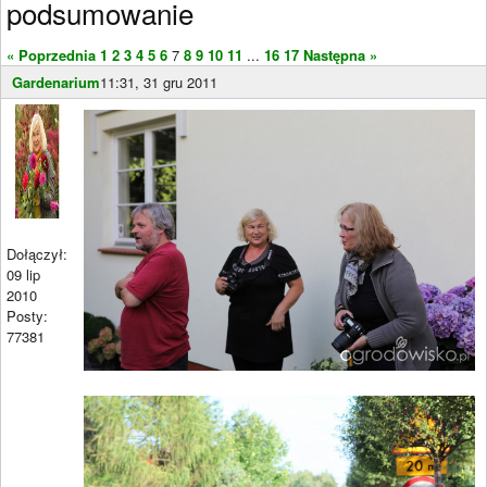
podsumowanie
« Poprzednia
1
2
3
4
5
6
7
8
9
10
11
...
16
17
Następna »
Gardenarium
11:31, 31 gru 2011
Dołączył:
09 lip
2010
Posty:
77381