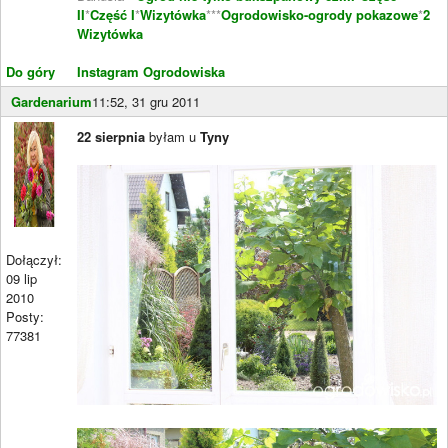
II
*
Część I
*
Wizytówka
***
Ogrodowisko-ogrody pokazowe
*
2
Wizytówka
Do góry
Instagram Ogrodowiska
Gardenarium
11:52, 31 gru 2011
22 sierpnia
byłam u
Tyny
Dołączył:
09 lip
2010
Posty:
77381