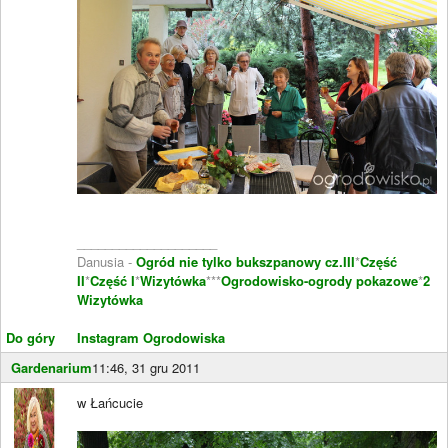
____________________
Danusia -
Ogród nie tylko bukszpanowy cz.III
*
Część
II
*
Część I
*
Wizytówka
***
Ogrodowisko-ogrody pokazowe
*
2
Wizytówka
Do góry
Instagram Ogrodowiska
Gardenarium
11:46, 31 gru 2011
w Łańcucie