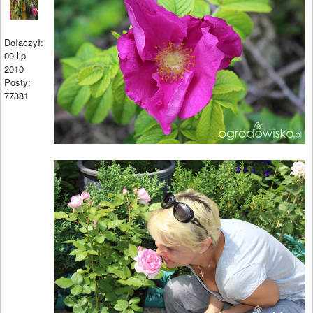
Dołączył:
09 lip
2010
Posty:
77381