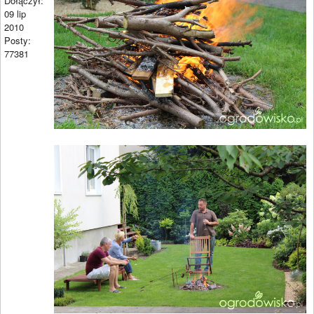
Dołączył:
09 lip
2010
Posty:
77381