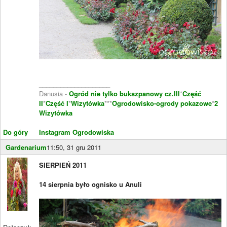
____________________
Danusia -
Ogród nie tylko bukszpanowy cz.III
*
Część
II
*
Część I
*
Wizytówka
***
Ogrodowisko-ogrody pokazowe
*
2
Wizytówka
Do góry
Instagram Ogrodowiska
Gardenarium
11:50, 31 gru 2011
SIERPIEŃ 2011
14 sierpnia było ognisko u Anuli