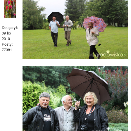
Dołączył:
09 lip
2010
Posty:
77381