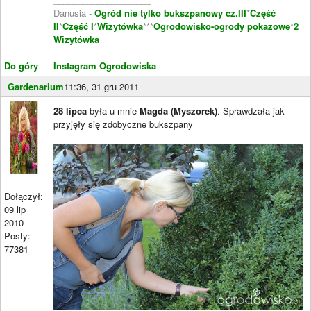
Danusia -
Ogród nie tylko bukszpanowy cz.III
*
Część
II
*
Część I
*
Wizytówka
***
Ogrodowisko-ogrody pokazowe
*
2
Wizytówka
Do góry
Instagram Ogrodowiska
Gardenarium
11:36, 31 gru 2011
28 lipca
była u mnie
Magda (Myszorek)
. Sprawdzała jak
przyjęły się zdobyczne bukszpany
Dołączył:
09 lip
2010
Posty:
77381