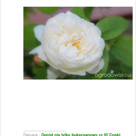
____________________
Danusia -
Ogród nie tylko bukszpanowy cz.III
*
Część