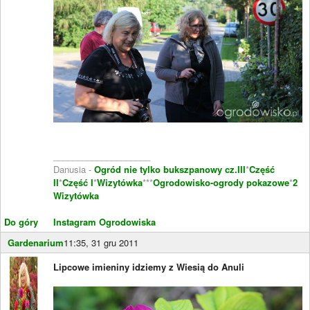
____________________
Danusia -
Ogród nie tylko bukszpanowy cz.III
*
Część
II
*
Część I
*
Wizytówka
***
Ogrodowisko-ogrody pokazowe
*
2
Wizytówka
Do góry
Instagram Ogrodowiska
Gardenarium
11:35, 31 gru 2011
Lipcowe imieniny idziemy z Wiesią do Anuli