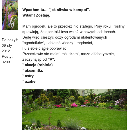
Wpadłam tu... "jak śliwka w kompot".
Witam! Zostaję.
Mam ogródek, ale to przecież nic stałego. Pory roku i rośliny
sprawiają, że spektakl trwa wciąż w nowych odsłonach.
Będę więc cieszyć oczy ogrodami utalentowanych
Dołączył:
"ogrodników", nabierać wiedzy i mądrości,
09 sty
i u siebie ciągle poprawiać.
2012
Przedstawię się moimi roślinkami, może alfabetycznie,
Posty:
zaczynając od
"A":
3203
* akacja (robinia)
* aksamitki,
* astry
* azalie