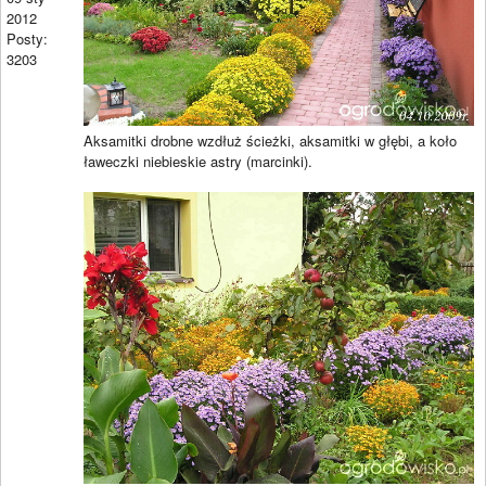
2012
Posty:
3203
Aksamitki drobne wzdłuż ścieżki, aksamitki w głębi, a koło
ławeczki niebieskie astry (marcinki).