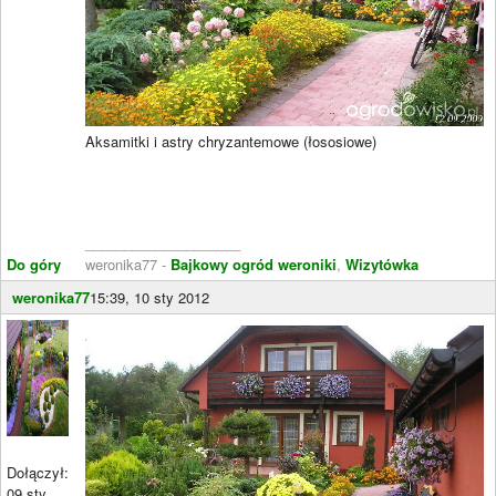
Aksamitki i astry chryzantemowe (łososiowe)
____________________
Do góry
weronika77 -
Bajkowy ogród weroniki
,
Wizytówka
weronika77
15:39, 10 sty 2012
Dołączył:
09 sty