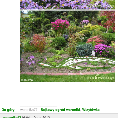
____________________
Do góry
weronika77 -
Bajkowy ogród weroniki
,
Wizytówka
weronika77
16:04, 10 sty 2012