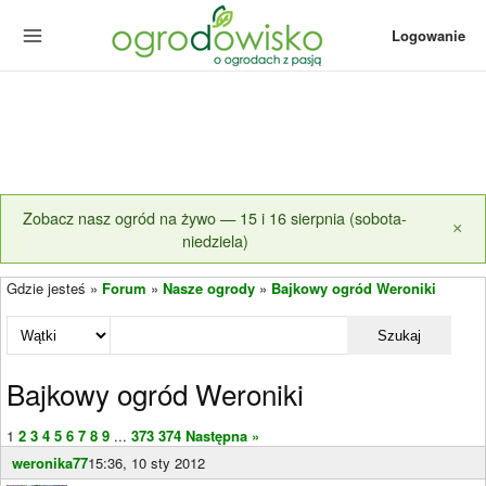
Logowanie
Zobacz nasz ogród na żywo — 15 i 16 sierpnia (sobota-
×
niedziela)
Gdzie jesteś »
Forum
»
Nasze ogrody
»
Bajkowy ogród Weroniki
Szukaj
Bajkowy ogród Weroniki
1
2
3
4
5
6
7
8
9
...
373
374
Następna »
weronika77
15:36, 10 sty 2012