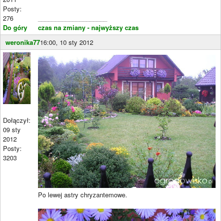
Posty:
276
____________________
Do góry
czas na zmiany - najwyższy czas
weronika77
16:00, 10 sty 2012
Dołączył:
09 sty
2012
Posty:
3203
Po lewej astry chryzantemowe.