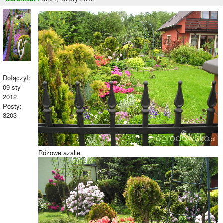
Dołączył:
09 sty
2012
Posty:
3203
Różowe azalie.