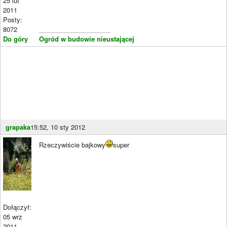
25 lut
2011
Posty:
8072
____________________
Do góry
Ogród w budowie nieustającej
grapaka
15:52, 10 sty 2012
Rzeczywiście bajkowy
super
Dołączył:
05 wrz
2011