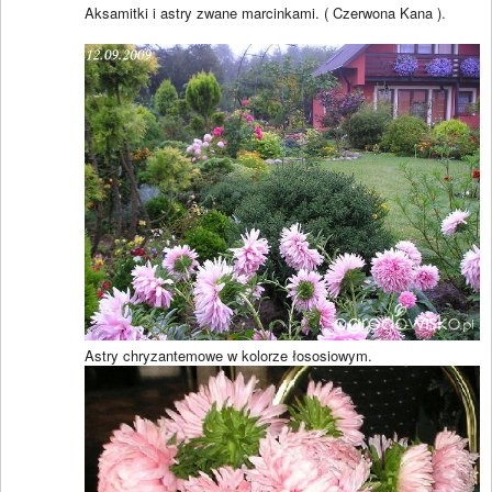
Aksamitki i astry zwane marcinkami. ( Czerwona Kana ).
Astry chryzantemowe w kolorze łososiowym.