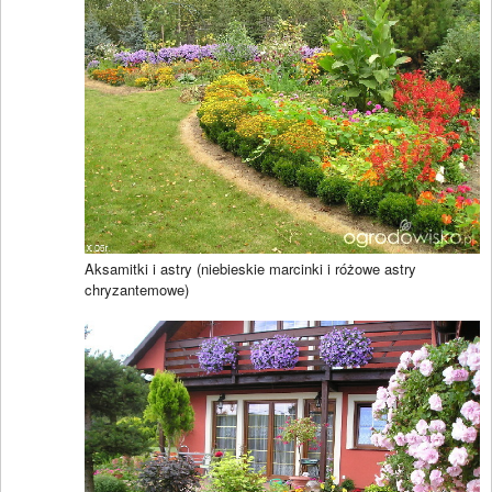
Aksamitki i astry (niebieskie marcinki i różowe astry
chryzantemowe)