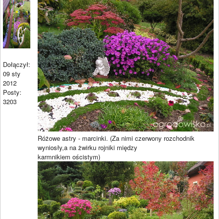
Dołączył:
09 sty
2012
Posty:
3203
Różowe astry - marcinki. (Za nimi czerwony rozchodnik
wyniosły,a na żwirku rojniki między
karmnikiem ościstym)