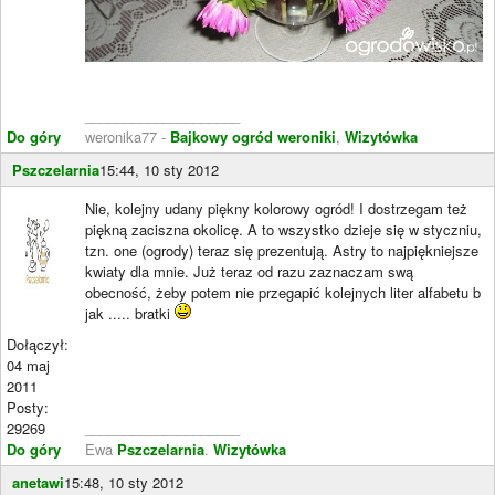
____________________
Do góry
weronika77 -
Bajkowy ogród weroniki
,
Wizytówka
Pszczelarnia
15:44, 10 sty 2012
Nie, kolejny udany piękny kolorowy ogród! I dostrzegam też
piękną zaciszna okolicę. A to wszystko dzieje się w styczniu,
tzn. one (ogrody) teraz się prezentują. Astry to najpiękniejsze
kwiaty dla mnie. Już teraz od razu zaznaczam swą
obecność, żeby potem nie przegapić kolejnych liter alfabetu b
jak ..... bratki
Dołączył:
04 maj
2011
Posty:
29269
____________________
Do góry
Ewa
Pszczelarnia
.
Wizytówka
anetawi
15:48, 10 sty 2012