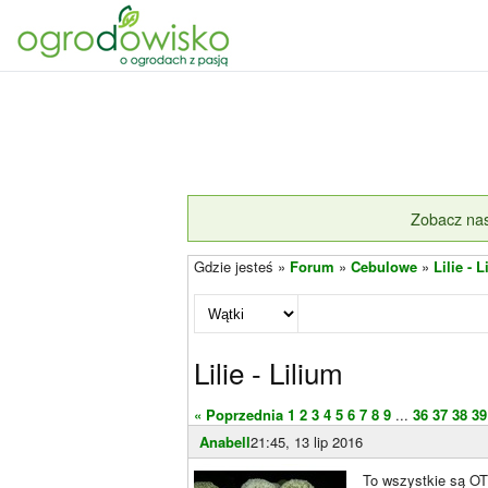
Zobacz nas
Gdzie jesteś »
Forum
»
Cebulowe
»
Lilie - 
Lilie - Lilium
« Poprzednia
1
2
3
4
5
6
7
8
9
...
36
37
38
39
Anabell
21:45, 13 lip 2016
To wszystkie są O