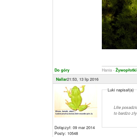
________________
Do góry
Hania -
Żywopłotki
Nallar
21:53, 13 lip 2016
Luki napisał(a)
Lilie posadz
to bardzo zły
Dołączył: 09 mar 2014
Posty: 10548