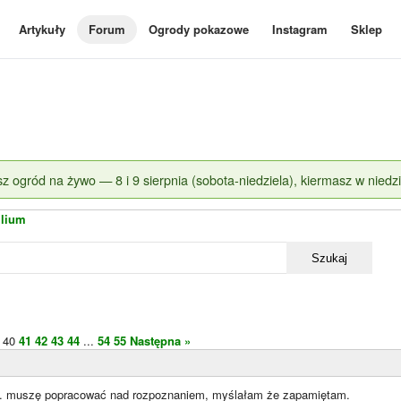
Artykuły
Forum
Ogrody pokazowe
Instagram
Sklep
z ogród na żywo — 8 i 9 sierpnia (sobota-niedziela), kiermasz w niedzi
Lilium
Szukaj
40
41
42
43
44
...
54
55
Następna »
T. muszę popracować nad rozpoznaniem, myślałam że zapamiętam.