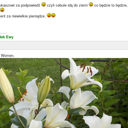
 Łukaszowi za podpowiedź
czyli cebule idą do ziemi
co będzie to będzie,
ent za niewielkie pieniądze.
____
dek Ewy
y Women.