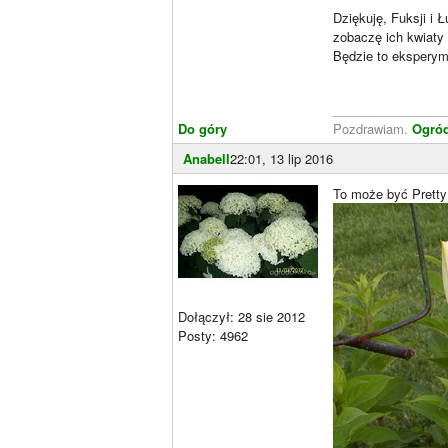
Dziękuję, Fuksji i
zobaczę ich kwiaty
Będzie to eksperym
________________
Do góry
Pozdrawiam.
Ogró
Anabell
22:01, 13 lip 2016
To może być Prett
Dołączył: 28 sie 2012
Posty: 4962