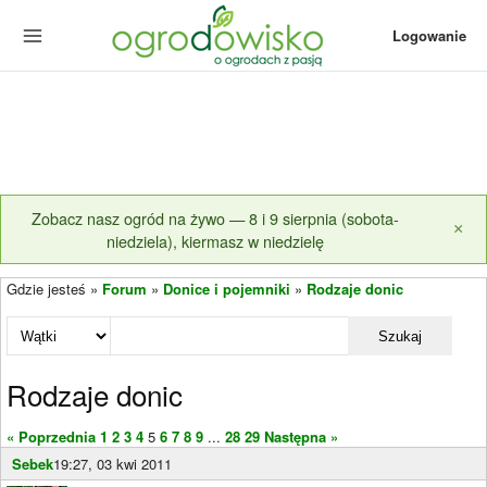
Logowanie
Zobacz nasz ogród na żywo — 8 i 9 sierpnia (sobota-
×
niedziela), kiermasz w niedzielę
Gdzie jesteś »
Forum
»
Donice i pojemniki
»
Rodzaje donic
Szukaj
Rodzaje donic
« Poprzednia
1
2
3
4
5
6
7
8
9
...
28
29
Następna »
Sebek
19:27, 03 kwi 2011