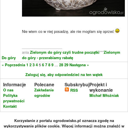
Nie wiem co w niej posadzę, ale nie mogłam się oprzeć
____________________
ania
Zielonym do góry czyli trudne początki
***
Zielonym
Do góry
do góry - przerabiamy rabatę
« Poprzednia
1
2
3
4
5
6
7
8
9
...
28
29
Następna »
Zaloguj się, aby odpowiedzieć na ten wątek
Informacje
Polecane
Subskrybuj
Projekt i
wykonanie
O nas
Zakładanie
RSS
Polityka
ogrodów
Michał Młoźniak
prywatności
Kontakt
Korzystanie z portalu ogrodowisko.pl oznacza zgodę na
wykorzystywanie plików cookie. Więcej informacji można znaleźć w