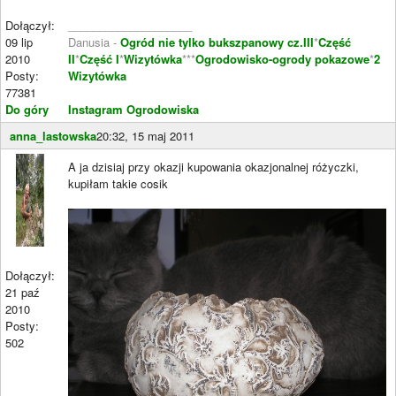
Dołączył:
____________________
09 lip
Danusia -
Ogród nie tylko bukszpanowy cz.III
*
Część
2010
II
*
Część I
*
Wizytówka
***
Ogrodowisko-ogrody pokazowe
*
2
Posty:
Wizytówka
77381
Do góry
Instagram Ogrodowiska
anna_lastowska
20:32, 15 maj 2011
A ja dzisiaj przy okazji kupowania okazjonalnej różyczki,
kupiłam takie cosik
Dołączył:
21 paź
2010
Posty:
502