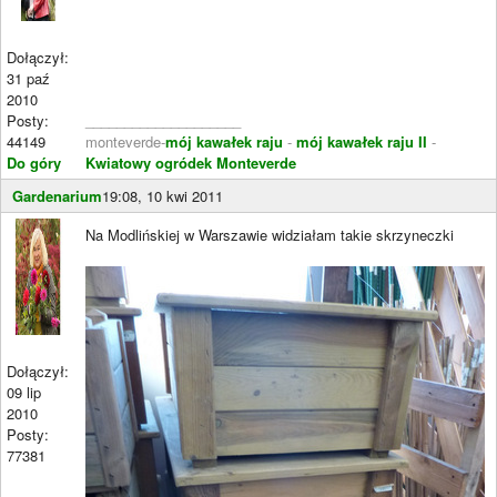
Dołączył:
31 paź
2010
Posty:
____________________
44149
monteverde-
mój kawałek raju
-
mój kawałek raju II
-
Do góry
Kwiatowy ogródek Monteverde
Gardenarium
19:08, 10 kwi 2011
Na Modlińskiej w Warszawie widziałam takie skrzyneczki
Dołączył:
09 lip
2010
Posty:
77381