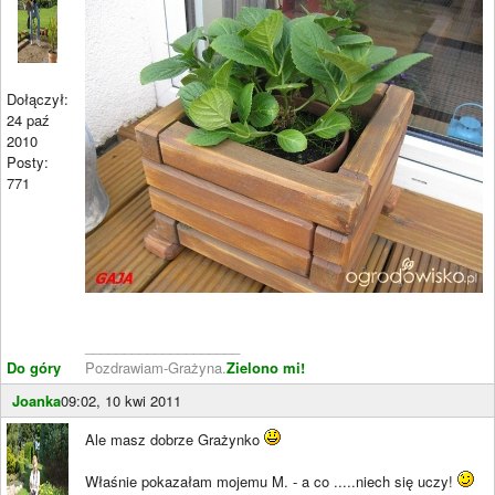
Dołączył:
24 paź
2010
Posty:
771
____________________
Do góry
Pozdrawiam-Grażyna.
Zielono mi!
Joanka
09:02, 10 kwi 2011
Ale masz dobrze Grażynko
Właśnie pokazałam mojemu M. - a co .....niech się uczy!