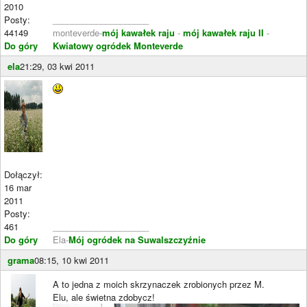
2010
Posty:
____________________
44149
monteverde-
mój kawałek raju
-
mój kawałek raju II
-
Do góry
Kwiatowy ogródek Monteverde
ela
21:29, 03 kwi 2011
Dołączył:
16 mar
2011
Posty:
461
____________________
Do góry
Ela-
Mój ogródek na Suwalszczyźnie
grama
08:15, 10 kwi 2011
A to jedna z moich skrzynaczek zrobionych przez M.
Elu, ale świetna zdobycz!