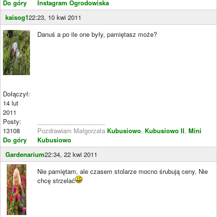
Do góry
Instagram Ogrodowiska
kaisog1
22:23, 10 kwi 2011
Danuś a po ile one były, pamiętasz może?
Dołączył:
14 lut
2011
Posty:
____________________
13108
Pozdrawiam Małgorzata
Kubusiowo
,
Kubusiowo II
,
Mini
Do góry
Kubusiowo
Gardenarium
22:34, 22 kwi 2011
Nie pamiętam, ale czasem stolarze mocno śrubują ceny. Nie
chcę strzelać