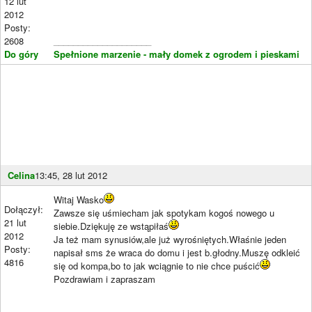
12 lut
2012
Posty:
2608
____________________
Do góry
Spełnione marzenie - mały domek z ogrodem i pieskami
Celina
13:45, 28 lut 2012
Witaj Wasko
Dołączył:
Zawsze się uśmiecham jak spotykam kogoś nowego u
21 lut
siebie.Dziękuję ze wstąpiłaś
2012
Ja też mam synusiów,ale już wyrośniętych.Właśnie jeden
Posty:
napisał sms że wraca do domu i jest b.głodny.Muszę odkleić
4816
się od kompa,bo to jak wciągnie to nie chce puścić
Pozdrawiam i zapraszam