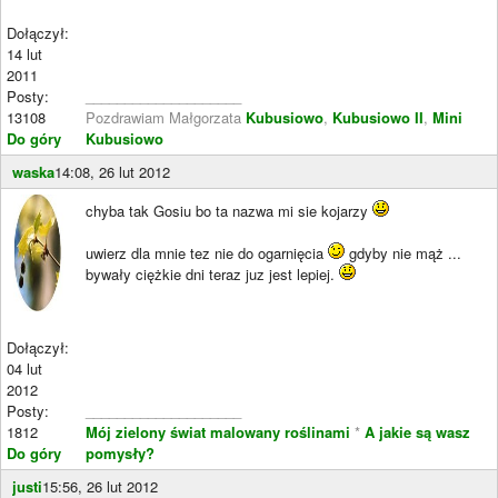
Dołączył:
14 lut
2011
Posty:
____________________
13108
Pozdrawiam Małgorzata
Kubusiowo
,
Kubusiowo II
,
Mini
Do góry
Kubusiowo
waska
14:08, 26 lut 2012
chyba tak Gosiu bo ta nazwa mi sie kojarzy
uwierz dla mnie tez nie do ogarnięcia
gdyby nie mąż ...
bywały ciężkie dni teraz juz jest lepiej.
Dołączył:
04 lut
2012
Posty:
____________________
1812
Mój zielony świat malowany roślinami
*
A jakie są wasz
Do góry
pomysły?
justi
15:56, 26 lut 2012