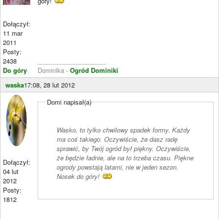
góry!
Dołączył:
11 mar
2011
Posty:
2438
____________________
Do góry
Dominika -
Ogród Dominiki
waska
17:08, 28 lut 2012
Domi napisał(a)
Wasko, to tylko chwilowy spadek formy. Każdy
ma coś takiego. Oczywiście, że dasz radę
sprawić, by Twój ogród był piękny. Oczywiście,
że będzie ładnie, ale na to trzeba czasu. Piękne
Dołączył:
ogrody powstają latami, nie w jeden sezon.
04 lut
Nosek do góry!
2012
Posty:
1812