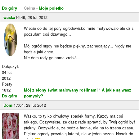
____________________
Do góry
Celina -
Moje poletko
waska
16:49, 28 lut 2012
Wiecie co do tej pory ogrodowisko mnie motywowalo ale dziś
poczułam coś dziwnego...
Mój ogród nigdy nie będzie piękny, zachęcający... Nigdy nie
będzie jaki chce...
Nie dam rady go sama zrobić...
Dołączył:
04 lut
2012
Posty:
____________________
1812
Mój zielony świat malowany roślinami
*
A jakie są wasz
Do góry
pomysły?
Domi
17:04, 28 lut 2012
Wasko, to tylko chwilowy spadek formy. Każdy ma coś
takiego. Oczywiście, że dasz radę sprawić, by Twój ogród był
piękny. Oczywiście, że będzie ładnie, ale na to trzeba czasu.
Piękne ogrody powstają latami, nie w jeden sezon. Nosek do