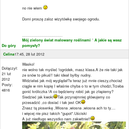
no nie wiem
Domi proszę zaloz wizytówkę swojego ogrodu.
____________________
Mój zielony świat malowany roślinami
*
A jakie są wasz
Do góry
pomysły?
Celina
17:45, 28 lut 2012
Wasko!
Dołączył:
nie wolno tak myśleć !ogródek, masz klasa.A że nie taki jak
21 lut
ze snów to pikuś!! taki ideał byłby nudny.
2012
Widziałaś jak mój wyglądał?a teraz już mnie cieszy,chociaż
Posty:
ciągle w nim kopię I właśnie chyba o to w tym chodzi,Trzeba
4816
gonić króliczka !A co będziemy robić jak go złapiemy?
Siedzieć jak kwoki
Tak przynajmniej główujemy co
przesadzić ,co dosiać i tak jest OK
Znasz tą piosenkę ,Wiosna ,wiosna ,wiosna ach to ty....
i więcej nie pisz takich "gupot".Uściski
A już niedługo wszystko nam zakwitnie!!