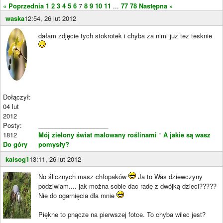
« Poprzednia
1
2
3
4
5
6
7
8
9
10
11
...
77
78
Następna »
waska
12:54, 26 lut 2012
dałam zdjęcie tych stokrotek i chyba za nimi juz tez tesknie
Dołączył:
04 lut
2012
Posty:
____________________
1812
Mój zielony świat malowany roślinami
*
A jakie są wasz
Do góry
pomysły?
kaisog1
13:11, 26 lut 2012
No ślicznych masz chłopaków
Ja to Was dziewczyny
podziwiam.... jak można sobie dac radę z dwójką dzieci?????
Nie do ogarnięcia dla mnie
Piękne to pnącze na pierwszej fotce. To chyba wilec jest?