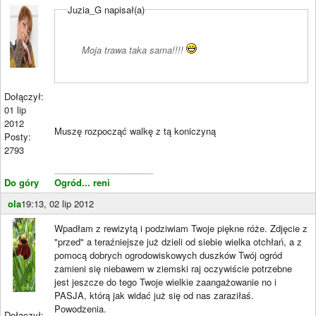
Juzia_G napisał(a)
Moja trawa taka sama!!!!
Dołączył:
01 lip
2012
Muszę rozpocząć walkę z tą koniczyną
Posty:
2793
____________________
Do góry
Ogród... reni
ola
19:13, 02 lip 2012
Wpadłam z rewizytą i podziwiam Twoje piękne róże. Zdjęcie z
"przed" a teraźniejsze już dzieli od siebie wielka otchłań, a z
pomocą dobrych ogrodowiskowych duszków Twój ogród
zamieni się niebawem w ziemski raj oczywiście potrzebne
jest jeszcze do tego Twoje wielkie zaangażowanie no i
PASJA, którą jak widać już się od nas zaraziłaś.
Powodzenia.
Dołączył: