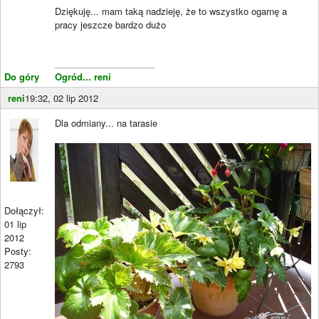
Dziękuję... mam taką nadzieję, że to wszystko ogarnę a
pracy jeszcze bardzo dużo
____________________
Do góry
Ogród... reni
reni
19:32, 02 lip 2012
Dla odmiany... na tarasie
Dołączył:
01 lip
2012
Posty:
2793