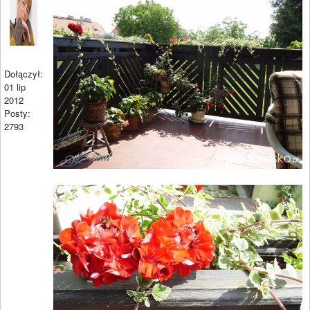
Dołączył:
01 lip
2012
Posty:
2793