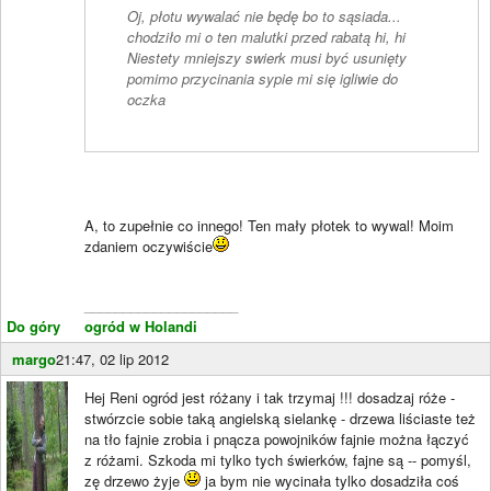
Oj, płotu wywalać nie będę bo to sąsiada...
chodziło mi o ten malutki przed rabatą hi, hi
Niestety mniejszy swierk musi być usunięty
pomimo przycinania sypie mi się igliwie do
oczka
A, to zupełnie co innego! Ten mały płotek to wywal! Moim
zdaniem oczywiście
____________________
Do góry
ogród w Holandi
margo
21:47, 02 lip 2012
Hej Reni ogród jest różany i tak trzymaj !!! dosadzaj róże -
stwórzcie sobie taką angielską sielankę - drzewa liściaste też
na tło fajnie zrobia i pnącza powojników fajnie można łączyć
z różami. Szkoda mi tylko tych świerków, fajne są -- pomyśl,
zę drzewo żyje
ja bym nie wycinała tylko dosadziła coś