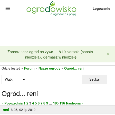
Logowanie
Zobacz nasz ogród na żywo — 8 i 9 sierpnia (sobota-
×
niedziela), kiermasz w niedzielę
Gdzie jesteś »
Forum
»
Nasze ogrody
»
Ogród... reni
Szukaj
Ogród... reni
« Poprzednia
1
2
3
4
5
6
7
8
9
...
195
196
Następna »
reni
18:25, 02 lip 2012