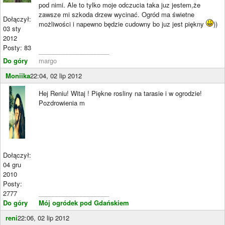
pod nimi. Ale to tylko moje odczucia taka juz jestem,że
zawsze mi szkoda drzew wycinać. Ogród ma świetne
Dołączył:
możliwości i napewno będzie cudowny bo juz jest piękny
))
03 sty
2012
Posty: 83
____________________
Do góry
margo
Moniika
22:04, 02 lip 2012
Hej Reniu! Witaj ! Piękne rosliny na tarasie i w ogrodzie!
Pozdrowienia m
Dołączył:
04 gru
2010
Posty:
2777
____________________
Do góry
Mój ogródek pod Gdańskiem
reni
22:06, 02 lip 2012