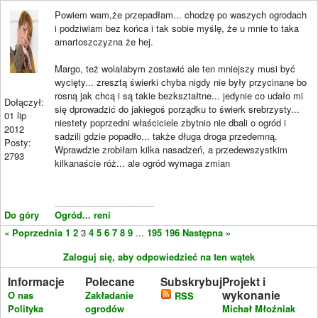
Powiem wam,że przepadłam... chodzę po waszych ogrodach
i podziwiam bez końca i tak sobie myślę, że u mnie to taka
amartoszczyzna że hej.
Margo, też wolałabym zostawić ale ten mniejszy musi być
wycięty... zresztą świerki chyba nigdy nie były przycinane bo
rosną jak chcą i są takie bezkształtne... jedynie co udało mi
Dołączył:
się dprowadzić do jakiegoś porządku to świerk srebrzysty...
01 lip
niestety poprzedni właściciele zbytnio nie dbali o ogród i
2012
sadzili gdzie popadło... także długa droga przedemną.
Posty:
Wprawdzie zrobiłam kilka nasadzeń, a przedewszystkim
2793
kilkanaście róż... ale ogród wymaga zmian
____________________
Do góry
Ogród... reni
« Poprzednia
1
2
3
4
5
6
7
8
9
...
195
196
Następna »
Zaloguj się, aby odpowiedzieć na ten wątek
Informacje
Polecane
Subskrybuj
Projekt i
wykonanie
O nas
Zakładanie
RSS
Polityka
ogrodów
Michał Młoźniak