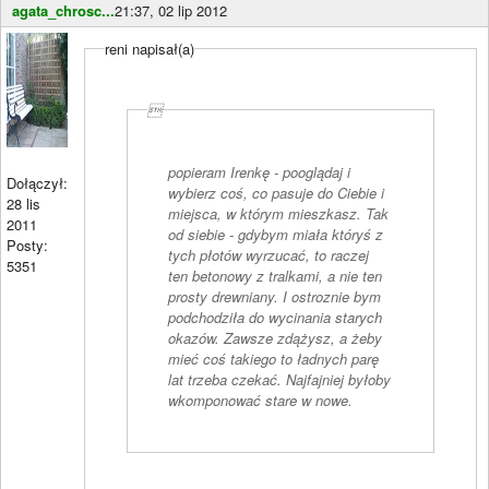
agata_chrosc...
21:37, 02 lip 2012
reni napisał(a)

popieram Irenkę - pooglądaj i
Dołączył:
wybierz coś, co pasuje do Ciebie i
28 lis
miejsca, w którym mieszkasz. Tak
2011
od siebie - gdybym miała któryś z
Posty:
tych płotów wyrzucać, to raczej
5351
ten betonowy z tralkami, a nie ten
prosty drewniany. I ostroznie bym
podchodziła do wycinania starych
okazów. Zawsze zdążysz, a żeby
mieć coś takiego to ładnych parę
lat trzeba czekać. Najfajniej byłoby
wkomponować stare w nowe.