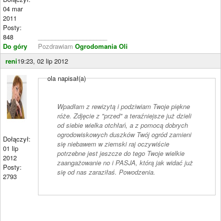
04 mar
2011
Posty:
848
____________________
Do góry
Pozdrawiam
Ogrodomania Oli
reni
19:23, 02 lip 2012
ola napisał(a)
Wpadłam z rewizytą i podziwiam Twoje piękne
róże. Zdjęcie z "przed" a teraźniejsze już dzieli
od siebie wielka otchłań, a z pomocą dobrych
ogrodowiskowych duszków Twój ogród zamieni
Dołączył:
się niebawem w ziemski raj oczywiście
01 lip
potrzebne jest jeszcze do tego Twoje wielkie
2012
zaangażowanie no i PASJA, którą jak widać już
Posty:
się od nas zaraziłaś. Powodzenia.
2793