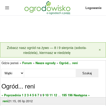
Logowanie
Zobacz nasz ogród na żywo — 8 i 9 sierpnia (sobota-
×
niedziela), kiermasz w niedzielę
Gdzie jesteś »
Forum
»
Nasze ogrody
»
Ogród... reni
Szukaj
Ogród... reni
« Poprzednia
1
2
3
4
5
6
7
8
9
10
11
12
...
195
196
Następna »
reni
21:15, 05 lip 2012