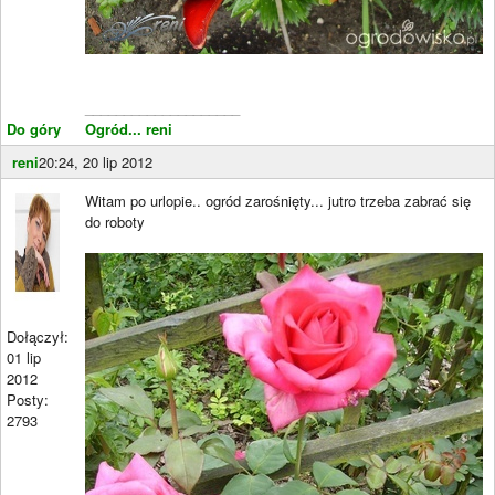
____________________
Do góry
Ogród... reni
reni
20:24, 20 lip 2012
Witam po urlopie.. ogród zarośnięty... jutro trzeba zabrać się
do roboty
Dołączył:
01 lip
2012
Posty:
2793