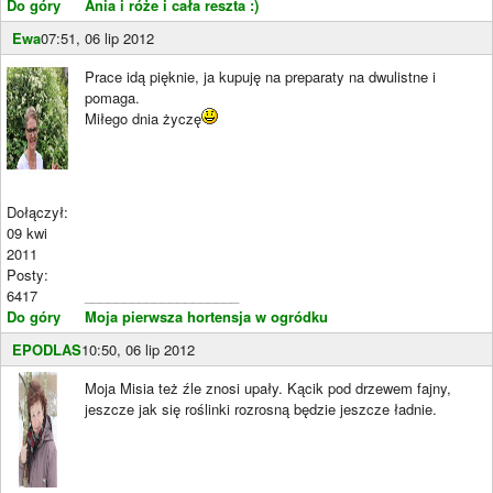
Do góry
Ania i róże i cała reszta :)
Ewa
07:51, 06 lip 2012
Prace idą pięknie, ja kupuję na preparaty na dwulistne i
pomaga.
Miłego dnia życzę
Dołączył:
09 kwi
2011
Posty:
6417
____________________
Do góry
Moja pierwsza hortensja w ogródku
EPODLAS
10:50, 06 lip 2012
Moja Misia też źle znosi upały. Kącik pod drzewem fajny,
jeszcze jak się roślinki rozrosną będzie jeszcze ładnie.