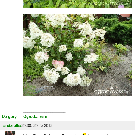
____________________
Do góry
Ogród... reni
andziulka
20:38, 20 lip 2012