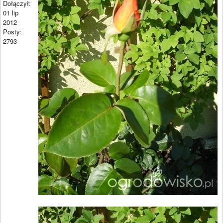
Dołączył:
01 lip
2012
Posty:
2793