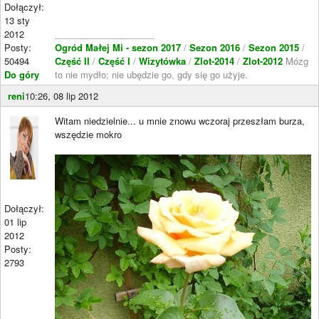
Dołączył:
13 sty
2012
____________________
Posty:
Ogród Małej Mi - sezon 2017
/
Sezon 2016
/
Sezon 2015
/
50494
Część II
/
Część I
/
Wizytówka
/
Zlot-2014
/
Zlot-2012
Mózg
Do góry
to nie mydło; nie ubędzie go, gdy się go użyje.
reni
10:26, 08 lip 2012
Witam niedzielnie... u mnie znowu wczoraj przeszłam burza,
wszędzie mokro
Dołączył:
01 lip
2012
Posty:
2793