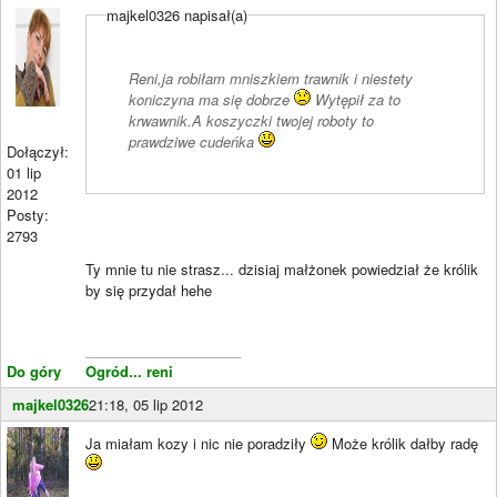
majkel0326 napisał(a)
Reni,ja robiłam mniszkiem trawnik i niestety
koniczyna ma się dobrze
Wytępił za to
krwawnik.A koszyczki twojej roboty to
prawdziwe cudeńka
Dołączył:
01 lip
2012
Posty:
2793
Ty mnie tu nie strasz... dzisiaj małżonek powiedział że królik
by się przydał hehe
____________________
Do góry
Ogród... reni
majkel0326
21:18, 05 lip 2012
Ja miałam kozy i nic nie poradziły
Może królik dałby radę