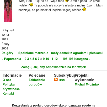
Witaj Reni. Piękne są Twoje róze
U mnie pada już przez
tydzien
Ta pogoda nie sprzyja niestety moim różom. Mam
nadzieję, że po niedzieli będzie więcej słońca
Dołączył:
12 lut
2012
Posty:
2608
____________________
Do góry
Spełnione marzenie - mały domek z ogrodem i pieskami
« Poprzednia
1
2
3
4
5
6
7
8
9
10
11
12
...
195
196
Następna »
Zaloguj się, aby odpowiedzieć na ten wątek
Informacje
Polecane
Subskrybuj
Projekt i
wykonanie
O nas
Zakładanie
RSS
Polityka
ogrodów
Michał Młoźniak
prywatności
Kontakt
Korzystanie z portalu ogrodowisko.pl oznacza zgodę na