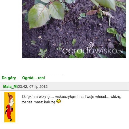
____________________
Do góry
Ogród... reni
Mala_Mi
23:42, 07 lip 2012
Dzięki za wizytę.... wskoczyłąm i na Twoje włosci... widzę,
że też masz kałużę