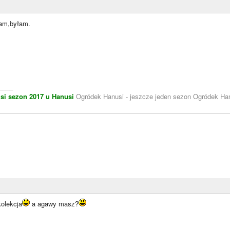
am,byłam.
____
si
sezon 2017 u Hanusi
Ogródek Hanusi - jeszcze jeden sezon Ogródek Han
kolekcja
a agawy masz?