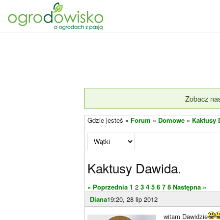
Zobacz nas
Gdzie jesteś »
Forum
»
Domowe
»
Kaktusy 
Kaktusy Dawida.
« Poprzednia
1
2
3
4
5
6
7
8
Następna »
Diana
19:20, 28 lip 2012
witam Dawidzie