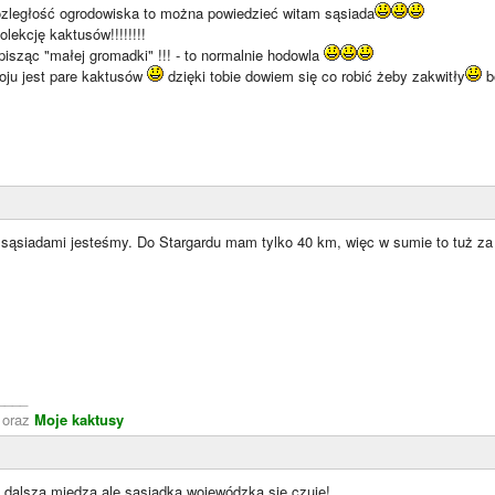
ozległość ogrodowiska to można powiedzieć witam sąsiada
lekcję kaktusów!!!!!!!!
j pisząc "małej gromadki" !!! - to normalnie hodowla
oju jest pare kaktusów
dzięki tobie dowiem się co robić żeby zakwitły
b
e sąsiadami jesteśmy. Do Stargardu mam tylko 40 km, więc w sumie to tuż z
____
oraz
Moje kaktusy
a dalszą miedzą ale sąsiadką wojewódzką się czuję!