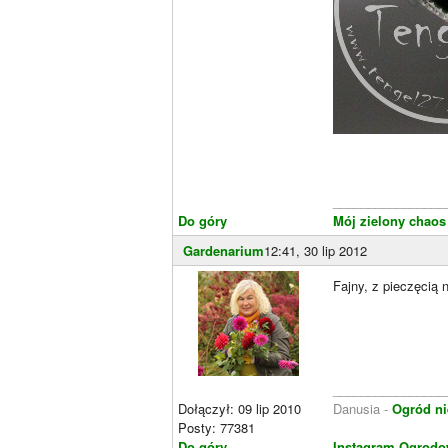
________________
Do góry
Mój zielony chaos
Gardenarium
12:41, 30 lip 2012
Fajny, z pieczęcią 
________________
Dołączył: 09 lip 2010
Danusia -
Ogród ni
Posty: 77381
Do góry
Instagram Ogrodo