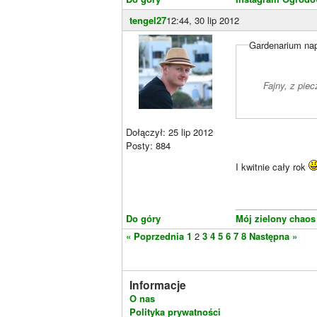
tengel27
12:44, 30 lip 2012
Gardenarium nap
Fajny, z pie
Dołączył: 25 lip 2012
Posty: 884
I kwitnie cały rok
________________
Do góry
Mój zielony chaos
« Poprzednia
1
2
3
4
5
6
7
8
Następna »
Informacje
O nas
Polityka prywatności