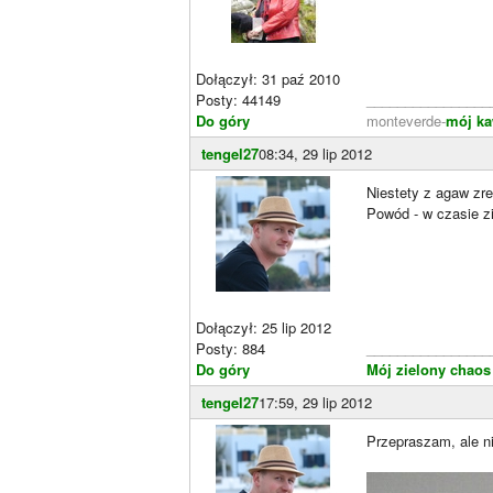
Dołączył: 31 paź 2010
Posty: 44149
________________
Do góry
monteverde-
mój ka
tengel27
08:34, 29 lip 2012
Niestety z agaw zre
Powód - w czasie zi
Dołączył: 25 lip 2012
Posty: 884
________________
Do góry
Mój zielony chaos
tengel27
17:59, 29 lip 2012
Przepraszam, ale n