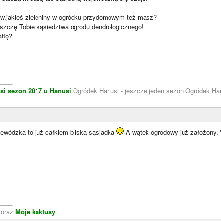
w,jakieś zieleniny w ogródku przydomowym też masz?
oszczę Tobie sąsiedztwa ogrodu dendrologicznego!
afię?
____
si
sezon 2017 u Hanusi
Ogródek Hanusi - jeszcze jeden sezon Ogródek Han
jewódzka to już całkiem bliska sąsiadka
A wątek ogrodowy już założony.
____
oraz
Moje kaktusy