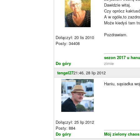
Dawidzie witaj.
Czy oprócz kaktusó
A w ogóle,to zazdr
Może kiedyś tam tr
Pozdrawiam.
Dołączył: 20 lis 2010
Posty: 34408
________________
sezon 2017 u hanu
Do góry
zimie
tengel27
21:46, 28 lip 2012
Haniu, sąsiadka wo
Dołączył: 25 lip 2012
Posty: 884
________________
Do góry
Mój zielony chaos