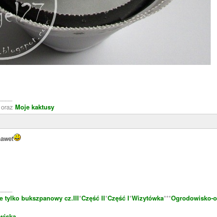
____
oraz
Moje kaktusy
nawet
____
e tylko bukszpanowy cz.III
*
Część II
*
Część I
*
Wizytówka
***
Ogrodowisko-o
wiska