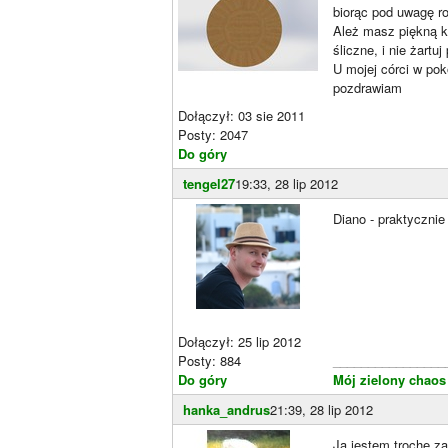
biorąc pod uwagę r
Ależ masz piękną ko
śliczne, i nie żartu
U mojej córci w pok
pozdrawiam
Dołączył: 03 sie 2011
Posty: 2047
Do góry
tengel27
19:33, 28 lip 2012
Diano - praktyczni
Dołączył: 25 lip 2012
Posty: 884
________________
Do góry
Mój zielony chaos
hanka_andrus
21:39, 28 lip 2012
Ja jestem trochę z