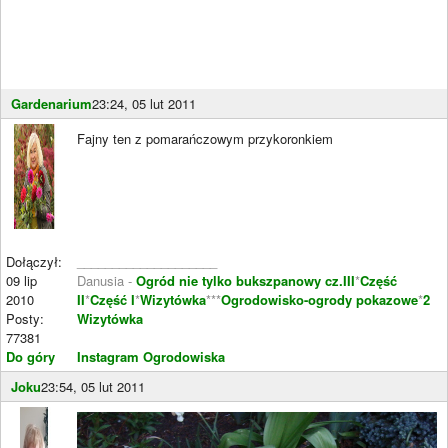
Gardenarium
23:24, 05 lut 2011
Fajny ten z pomarańczowym przykoronkiem
Dołączył:
____________________
09 lip
Danusia -
Ogród nie tylko bukszpanowy cz.III
*
Część
2010
II
*
Część I
*
Wizytówka
***
Ogrodowisko-ogrody pokazowe
*
2
Posty:
Wizytówka
77381
Do góry
Instagram Ogrodowiska
Joku
23:54, 05 lut 2011