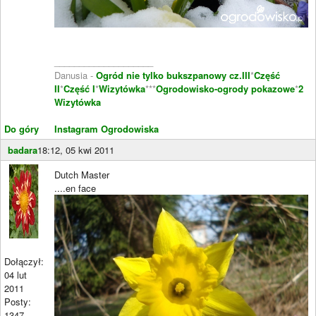
____________________
Danusia -
Ogród nie tylko bukszpanowy cz.III
*
Część
II
*
Część I
*
Wizytówka
***
Ogrodowisko-ogrody pokazowe
*
2
Wizytówka
Do góry
Instagram Ogrodowiska
badara
18:12, 05 kwi 2011
Dutch Master
....en face
Dołączył:
04 lut
2011
Posty:
1347