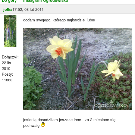
Do góry
Instagram Ogrodowiska
jotka
17:52, 03 lut 2011
dodam swojego, którego najbardziej lubię
Dołączył:
22 lis
2010
Posty:
11868
jesienią dosadziłam jeszcze inne - za 2 miesiace się
pochwalę