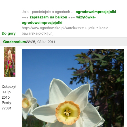
____________________
Jola - pamiętajcie o ogrodach ...
ogrodoweimpresjejolki
+++
zapraszam na balkon
+++
wizytówka-
ogrodoweimpresjejolki
http://www.ogrodowisko.pl/watek/3535-u-jotki-z-kasia-
Do góry
bawarska-plotki[url]
Gardenarium
22:25, 03 lut 2011
Dołączył:
09 lip
2010
Posty:
77381