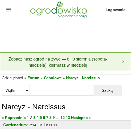
Logowanie
Zobacz nasz ogród na żywo — 8 i 9 sierpnia (sobota-
×
niedziela), kiermasz w niedzielę
Gdzie jesteś »
Forum
»
Cebulowe
»
Narcyz - Narcissus
Szukaj
Narcyz - Narcissus
« Poprzednia
1
2
3
4
5
6
7
8
9
...
12
13
Następna »
Gardenarium
17:14, 01 lut 2011