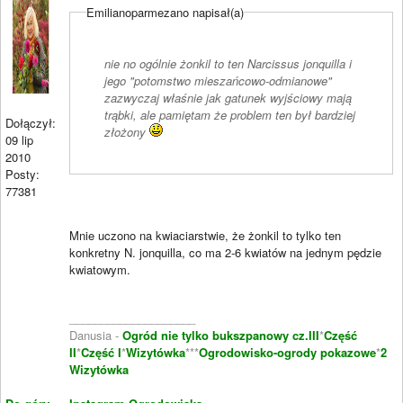
Emilianoparmezano napisał(a)
nie no ogólnie żonkil to ten Narcissus jonquilla i
jego "potomstwo mieszańcowo-odmianowe"
zazwyczaj właśnie jak gatunek wyjściowy mają
trąbki, ale pamiętam że problem ten był bardziej
Dołączył:
złożony
09 lip
2010
Posty:
77381
Mnie uczono na kwiaciarstwie, że żonkil to tylko ten
konkretny N. jonquilla, co ma 2-6 kwiatów na jednym pędzie
kwiatowym.
____________________
Danusia -
Ogród nie tylko bukszpanowy cz.III
*
Część
II
*
Część I
*
Wizytówka
***
Ogrodowisko-ogrody pokazowe
*
2
Wizytówka