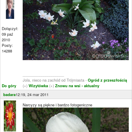
Dołączył:
09 paź
2010
Posty:
14288
____________________
Jola, nieco na zachód od Trójmiasta -
Ogród z przeszłością
Do góry
(+)
Wizytówka
(+)
Znowu na wsi - aktualny
badara
12:19, 24 mar 2011
Narcyzy są piękne i bardzo fotogeniczne