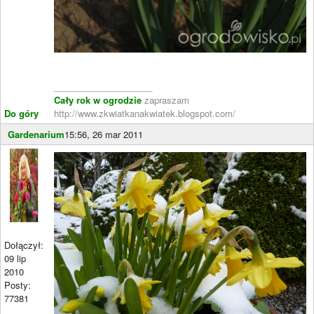
____________________
Cały rok w ogrodzie
zapraszam
Do góry
http://www.zkwiatkanakwiatek.blogspot.com/
Gardenarium
15:56, 26 mar 2011
Dołączył:
09 lip
2010
Posty:
77381