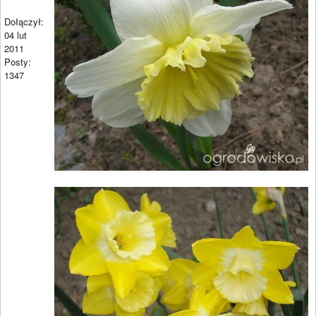
Dołączył:
04 lut
2011
Posty:
1347