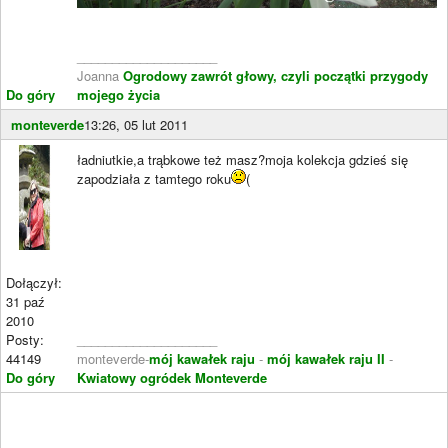
____________________
Joanna
Ogrodowy zawrót głowy, czyli początki przygody
Do góry
mojego życia
monteverde
13:26, 05 lut 2011
ładniutkie,a trąbkowe też masz?moja kolekcja gdzieś się
zapodziała z tamtego roku
(
Dołączył:
31 paź
2010
Posty:
____________________
44149
monteverde-
mój kawałek raju
-
mój kawałek raju II
-
Do góry
Kwiatowy ogródek Monteverde