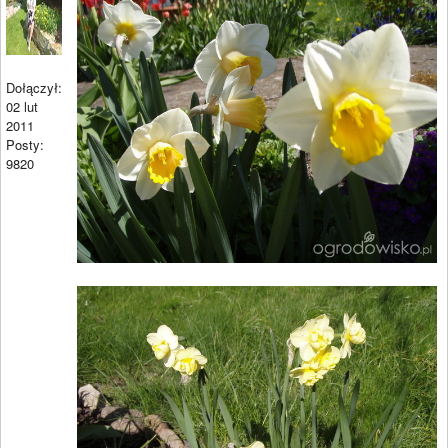
Dołączył:
02 lut
2011
Posty:
9820