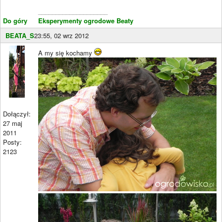
____________________
Do góry
Eksperymenty ogrodowe Beaty
BEATA_S
23:55, 02 wrz 2012
A my się kochamy
Dołączył:
27 maj
2011
Posty:
2123