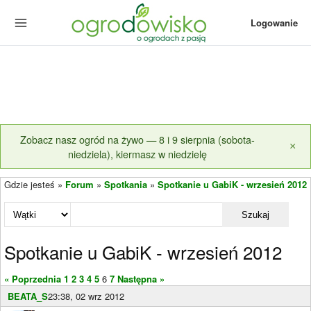
Logowanie
Zobacz nasz ogród na żywo — 8 i 9 sierpnia (sobota-
×
niedziela), kiermasz w niedzielę
Gdzie jesteś »
Forum
»
Spotkania
»
Spotkanie u GabiK - wrzesień 2012
Szukaj
Spotkanie u GabiK - wrzesień 2012
« Poprzednia
1
2
3
4
5
6
7
Następna »
BEATA_S
23:38, 02 wrz 2012