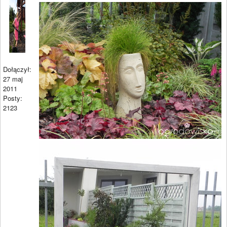
Dołączył:
27 maj
2011
Posty:
2123