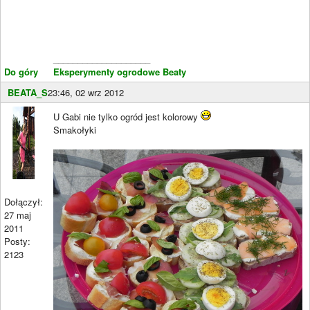
____________________
Do góry
Eksperymenty ogrodowe Beaty
BEATA_S
23:46, 02 wrz 2012
U Gabi nie tylko ogród jest kolorowy
Smakołyki
Dołączył:
27 maj
2011
Posty:
2123