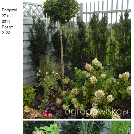
Dołączył:
27 maj
2011
Posty:
2123