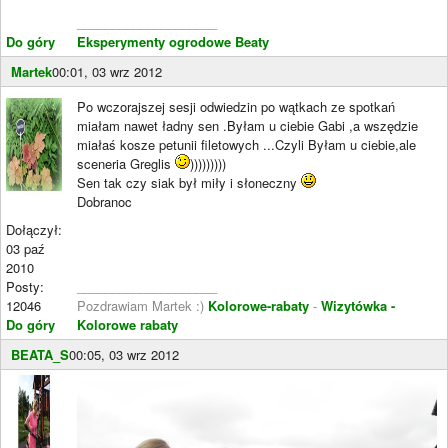
____________________
Do góry
Eksperymenty ogrodowe Beaty
Martek
00:01, 03 wrz 2012
Po wczorajszej sesji odwiedzin po wątkach ze spotkań
miałam nawet ładny sen .Byłam u ciebie Gabi ,a wszędzie
miałaś kosze petunii filetowych ...Czyli Byłam u ciebie,ale
sceneria Greglis
)))))))))
Sen tak czy siak był miły i słoneczny
Dobranoc
Dołączył:
03 paź
2010
Posty:
____________________
12046
Pozdrawiam Martek :)
Kolorowe-rabaty
-
Wizytówka -
Do góry
Kolorowe rabaty
BEATA_S
00:05, 03 wrz 2012