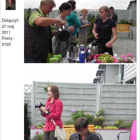
Dołączył:
27 maj
2011
Posty:
2123