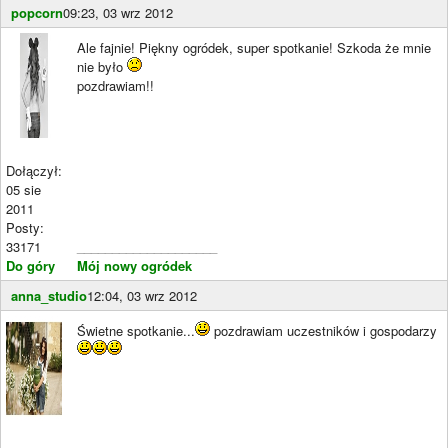
popcorn
09:23, 03 wrz 2012
Ale fajnie! Piękny ogródek, super spotkanie! Szkoda że mnie
nie było
pozdrawiam!!
Dołączył:
05 sie
2011
Posty:
33171
____________________
Do góry
Mój nowy ogródek
anna_studio
12:04, 03 wrz 2012
Świetne spotkanie...
pozdrawiam uczestników i gospodarzy