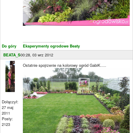
____________________
Do góry
Eksperymenty ogrodowe Beaty
BEATA_S
00:28, 03 wrz 2012
Ostatnie spojrzenie na kolorowy ogród GabiK.....
Dołączył:
27 maj
2011
Posty:
2123