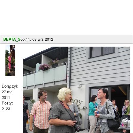
BEATA_S
00:11, 03 wrz 2012
Dołączył:
27 maj
2011
Posty:
2123