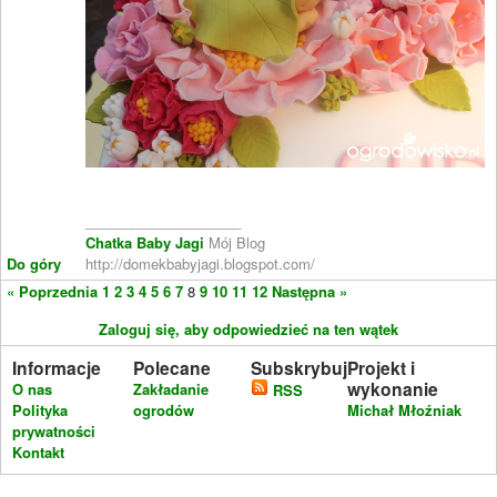
____________________
Chatka Baby Jagi
Mój Blog
Do góry
http://domekbabyjagi.blogspot.com/
« Poprzednia
1
2
3
4
5
6
7
8
9
10
11
12
Następna »
Zaloguj się, aby odpowiedzieć na ten wątek
Informacje
Polecane
Subskrybuj
Projekt i
wykonanie
O nas
Zakładanie
RSS
Polityka
ogrodów
Michał Młoźniak
prywatności
Kontakt