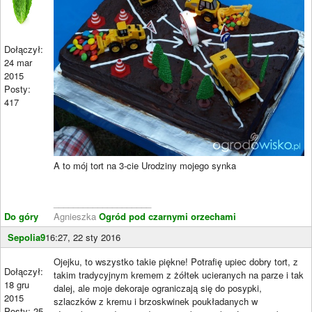
Dołączył:
24 mar
2015
Posty:
417
A to mój tort na 3-cie Urodziny mojego synka
____________________
Do góry
Agnieszka
Ogród pod czarnymi orzechami
Sepolia9
16:27, 22 sty 2016
Ojejku, to wszystko takie piękne! Potrafię upiec dobry tort, z
Dołączył:
takim tradycyjnym kremem z żółtek ucieranych na parze i tak
18 gru
dalej, ale moje dekoraje ograniczają się do posypki,
2015
szlaczków z kremu i brzoskwinek poukładanych w
Posty: 25