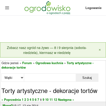
Logowanie
Zobacz nasz ogród na żywo — 8 i 9 sierpnia (sobota-
×
niedziela), kiermasz w niedzielę
Gdzie jesteś »
Forum
»
Ogrodowa kuchnia
»
Torty artystyczne -
dekoracje tortów
Szukaj
Torty artystyczne - dekoracje tortów
« Poprzednia
1
2
3
4
5
6
7
8
9
10
11
12
Następna »
MonaG
15:17, 13 sie 2014