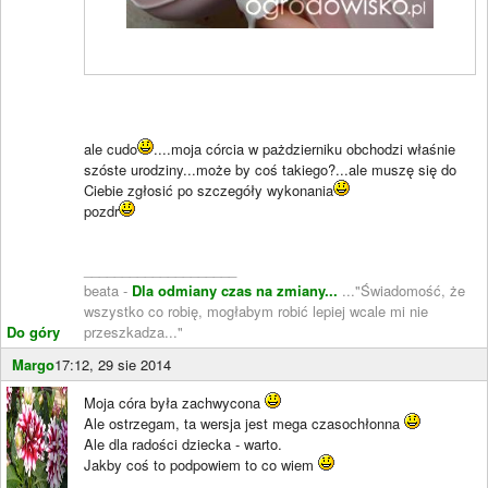
ale cudo
....moja córcia w pażdzierniku obchodzi właśnie
szóste urodziny...może by coś takiego?...ale muszę się do
Ciebie zgłosić po szczegóły wykonania
pozdr
____________________
beata -
Dla odmiany czas na zmiany...
..."Świadomość, że
wszystko co robię, mogłabym robić lepiej wcale mi nie
Do góry
przeszkadza..."
Margo
17:12, 29 sie 2014
Moja córa była zachwycona
Ale ostrzegam, ta wersja jest mega czasochłonna
Ale dla radości dziecka - warto.
Jakby coś to podpowiem to co wiem