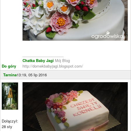
____________________
Chatka Baby Jagi
Mój Blog
Do góry
http://domekbabyjagi.blogspot.com/
Tarnina
13:19, 05 lip 2016
Dołączył:
28 sty