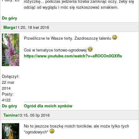
różyczkę... podczas jedzenia trzeba zamknąć oczy, żeby się
odciąć od wyglądu i móc się rozkoszować smakiem.
Do góry
Marga
11:20, 18 kwi 2016
Prześliczne te Wasze torty. Zazdroszczę talentu
Coś w tematyce tortowo-ogrodowej
https://www.youtube.com/watch?v=aROCOn0GXRs
Dołączył:
22 mar
2014
Posty:
4122
____________________
Do góry
Ogród dla moich synków
Tarnina
13:15, 05 lip 2016
No to jeszcze troszkę moich torcików, ale może tylko tych
"ogrodowych"