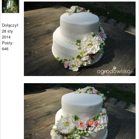
Dołączył:
28 sty
2014
Posty:
646