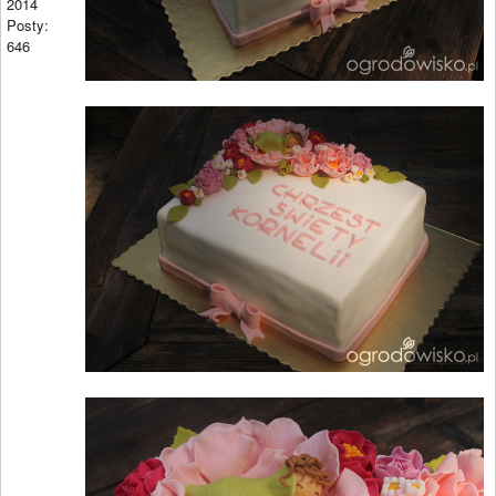
2014
Posty:
646