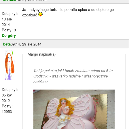
Ja tradycyjnego tortu nie potrafię upiec a co dopiero go
Dołączył:
ozdabiać
13 sie
2014
Posty: 3
Do góry
beta
09:14, 29 sie 2014
Margo napisał(a)
To i ja pokaże jaki torcik zrobiłam córce na 6-te
urodzinki - wszystko jadalne i własnoręcznie
zrobione
Dołączył:
05 kwi
2012
Posty:
12953