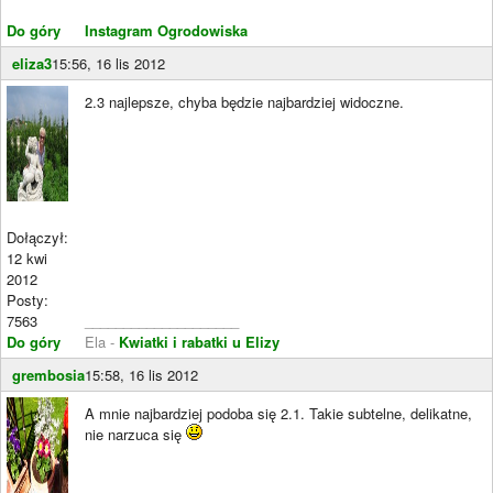
Do góry
Instagram Ogrodowiska
eliza3
15:56, 16 lis 2012
2.3 najlepsze, chyba będzie najbardziej widoczne.
Dołączył:
12 kwi
2012
Posty:
7563
____________________
Do góry
Ela -
Kwiatki i rabatki u Elizy
grembosia
15:58, 16 lis 2012
A mnie najbardziej podoba się 2.1. Takie subtelne, delikatne,
nie narzuca się