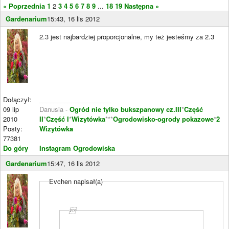
« Poprzednia
1
2
3
4
5
6
7
8
9
...
18
19
Następna »
Gardenarium
15:43, 16 lis 2012
2.3 jest najbardziej proporcjonalne, my też jesteśmy za 2.3
Dołączył:
____________________
09 lip
Danusia -
Ogród nie tylko bukszpanowy cz.III
*
Część
2010
II
*
Część I
*
Wizytówka
***
Ogrodowisko-ogrody pokazowe
*
2
Posty:
Wizytówka
77381
Do góry
Instagram Ogrodowiska
Gardenarium
15:47, 16 lis 2012
Evchen napisał(a)
