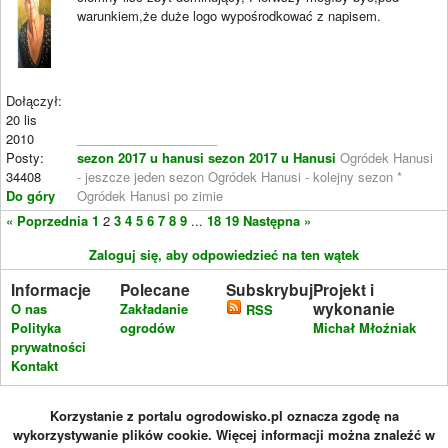
warunkiem,że duże logo wypośrodkować z napisem.
Dołączył:
20 lis
2010
____________________
Posty:
sezon 2017 u hanusi
sezon 2017 u Hanusi
Ogródek Hanusi
34408
- jeszcze jeden sezon Ogródek Hanusi - kolejny sezon *
Do góry
Ogródek Hanusi po zimie
« Poprzednia
1
2
3
4
5
6
7
8
9
...
18
19
Następna »
Zaloguj się, aby odpowiedzieć na ten wątek
Informacje
Polecane
Subskrybuj
Projekt i
wykonanie
O nas
Zakładanie
RSS
Polityka
ogrodów
Michał Młoźniak
prywatności
Kontakt
Korzystanie z portalu ogrodowisko.pl oznacza zgodę na
wykorzystywanie plików cookie. Więcej informacji można znaleźć w